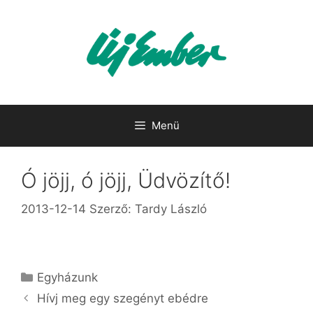
Kilépés
a
tartalomba
Menü
Ó jöjj, ó jöjj, Üdvözítő!
2013-12-14
Szerző:
Tardy László
Kategória
Egyházunk
Hívj meg egy szegényt ebédre