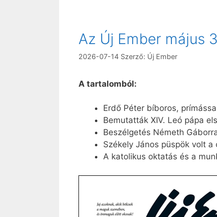
Az Új Ember május 
2026-07-14
Szerző:
Új Ember
A tartalomból:
Erdő Péter bíboros, prímássa
Bemutatták XIV. Leó pápa első
Beszélgetés Németh Gáborral
Székely János püspök volt a
A katolikus oktatás és a mun