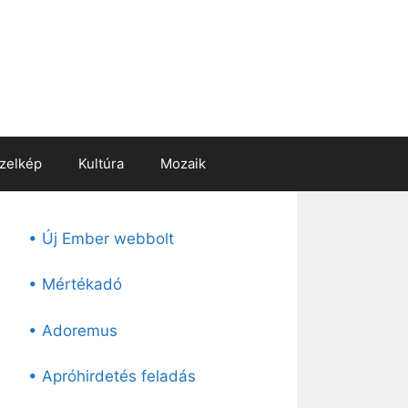
zelkép
Kultúra
Mozaik
• Új Ember webbolt
• Mértékadó
• Adoremus
• Apróhirdetés feladás