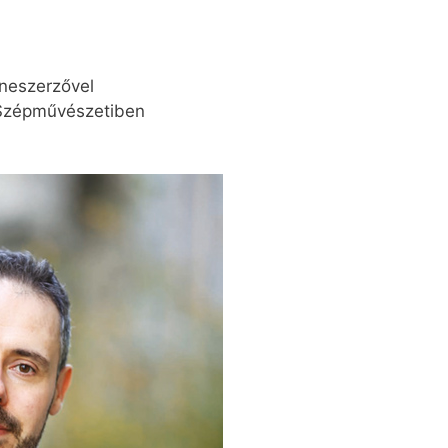
neszerzővel
a Szépművészetiben