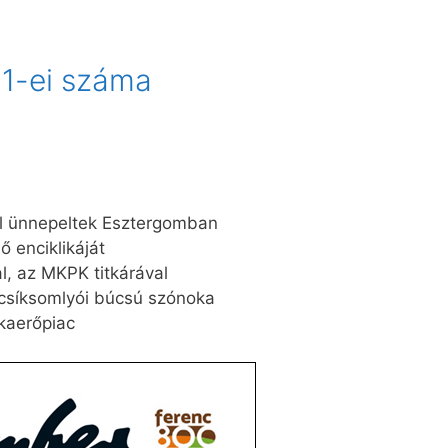
31-ei száma
l ünnepeltek Esztergomban
 enciklikáját
, az MKPK titkárával
 csíksomlyói búcsú szónoka
kaerőpiac