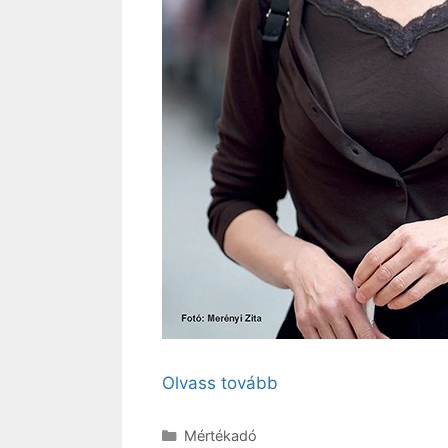
Olvass tovább
Kategória
Mértékadó