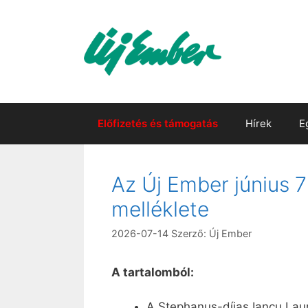
Kilépés
a
tartalomba
Előfizetés és támogatás
Hírek
E
Az Új Ember június 7
melléklete
2026-07-14
Szerző:
Új Ember
A tartalomból:
A Stephanus-díjas Iancu Lau