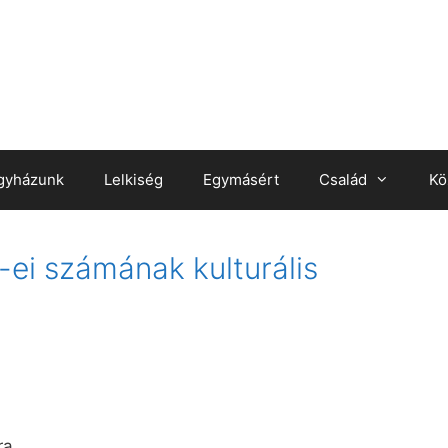
gyházunk
Lelkiség
Egymásért
Család
Kö
-ei számának kulturális
ra