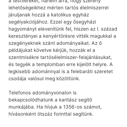
a testvéreket, hanem arra, hogy szerény
lehetőségeikhez mérten tartós élelmiszerrel
járuljanak hozzá a katolikus egyház
segélyakciójához. Ezzel egy ősegyházi
hagyományt elevenítünk fel, hiszen az I. század
keresztényei a kenyértörésre vitték magukkal a
szegényeknek szánt adományaikat. Az ő
példájukat követve kérjük, hozzák el a
szentmisékre tartósélelmiszer-felajánlásukat,
és tegyék a templomban erre kijelölt helyre. A
legkisebb adománnyal is a felebaráti szeretet
csodája valósul meg közöttünk.
Telefonos adományvonalon is
bekapcsolódhatunk a karitász segítő
munkájába. Ha hívjuk a 1356-os számot,
hívásonként ötszáz forinttal segítünk.