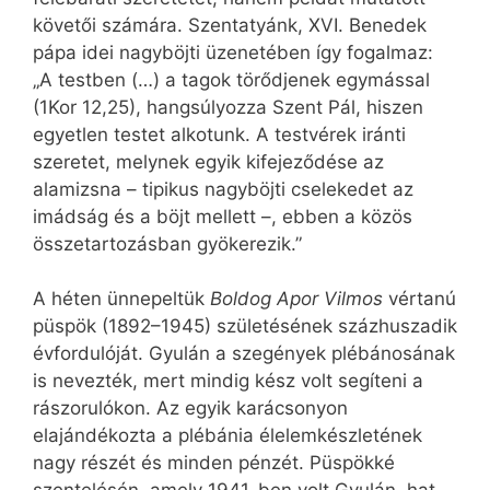
követői számára. Szentatyánk, XVI. Benedek
pápa idei nagyböjti üzenetében így fogalmaz:
„A testben (…) a tagok törődjenek egymással
(1Kor 12,25), hangsúlyozza Szent Pál, hiszen
egyetlen testet alkotunk. A testvérek iránti
szeretet, melynek egyik kifejeződése az
alamizsna – tipikus nagyböjti cselekedet az
imádság és a böjt mellett –, ebben a közös
összetartozásban gyökerezik.”
A héten ünnepeltük
Boldog Apor Vilmos
vértanú
püspök (1892–1945) születésének százhuszadik
évfordulóját. Gyulán a szegények plébánosának
is nevezték, mert mindig kész volt segíteni a
rászorulókon. Az egyik karácsonyon
elajándékozta a plébánia élelemkészletének
nagy részét és minden pénzét. Püspökké