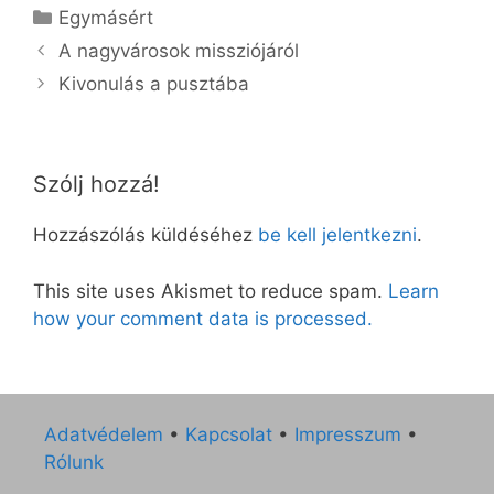
Kategória
Egymásért
A nagyvárosok missziójáról
Kivonulás a pusztába
Szólj hozzá!
Hozzászólás küldéséhez
be kell jelentkezni
.
This site uses Akismet to reduce spam.
Learn
how your comment data is processed.
Adatvédelem
•
Kapcsolat
•
Impresszum
•
Rólunk