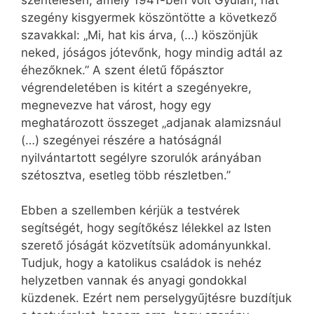
szentelésén, amely 1941-ben volt Gyulán, hat
szegény kisgyermek köszöntötte a következő
szavakkal: „Mi, hat kis árva, (…) köszönjük
neked, jóságos jótevőnk, hogy mindig adtál az
éhezőknek.” A szent életű főpásztor
végrendeletében is kitért a szegényekre,
megnevezve hat várost, hogy egy
meghatározott összeget „adjanak alamizsnául
(…) szegényei részére a hatóságnál
nyilvántartott segélyre szorulók arányában
szétosztva, esetleg több részletben.”
Ebben a szellemben kérjük a testvérek
segítségét, hogy segítőkész lélekkel az Isten
szerető jóságát közvetítsük adományunkkal.
Tudjuk, hogy a katolikus családok is nehéz
helyzetben vannak és anyagi gondokkal
küzdenek. Ezért nem perselygyűjtésre buzdítjuk