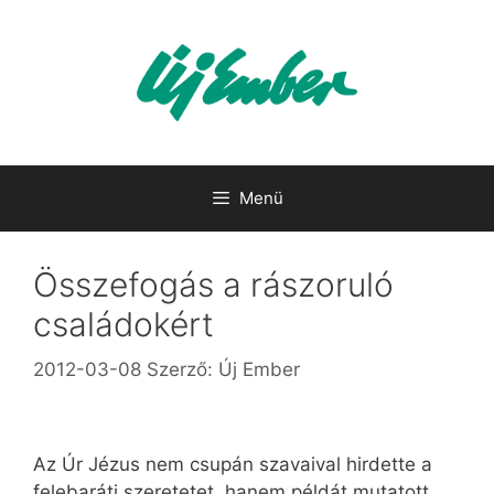
Kilépés
a
tartalomba
Menü
Összefogás a rászoruló
családokért
2012-03-08
Szerző:
Új Ember
Az Úr Jézus nem csupán szavaival hirdette a
felebaráti szeretetet, hanem példát mutatott