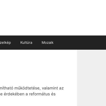
zelkép
Kultúra
Mozaik
ámítható működtetése, valamint az
se érdekében a református és