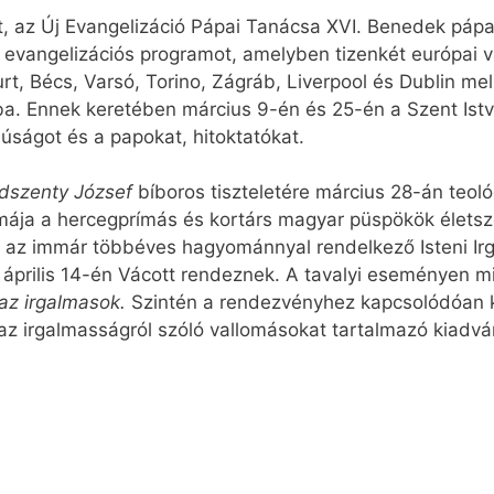
t, az Új Evangelizáció Pápai Tanácsa XVI. Benedek páp
ő evangelizációs programot, amelyben tizenkét európai v
rt, Bécs, Varsó, Torino, Zágráb, Liverpool és Dublin mel
. Ennek keretében március 9-én és 25-én a Szent Istvá
fjúságot és a papokat, hitoktatókat.
dszenty József
bíboros tiszteletére március 28-án teol
mája a hercegprímás és kortárs magyar püspökök életsz
az immár többéves hagyománnyal rendelkező Isteni Irg
prilis 14-én Vácott rendeznek. A tavalyi eseményen min
az irgalmasok.
Szintén a rendezvényhez kapcsolódóan k
 az irgalmasságról szóló vallomásokat tartalmazó kiadvá