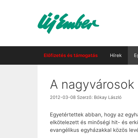
Kilépés
a
tartalomba
Előfizetés és támogatás
Hírek
E
A nagyvárosok 
2012-03-08
Szerző:
Bókay László
Egyetértettek abban, hogy az egyhá
elkötelezett és minőségi hit- és 
evangélikus egyházakkal közös levé