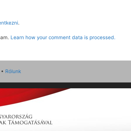
lentkezni
.
spam.
Learn how your comment data is processed.
•
Rólunk