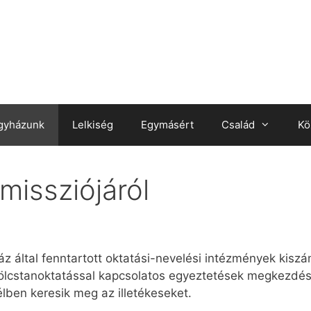
gyházunk
Lelkiség
Egymásért
Család
Kö
missziójáról
z által fenntartott oktatási-nevelési intézmények kisz
erkölcstanoktatással kapcsolatos egyeztetések megkezdé
lben keresik meg az illetékeseket.