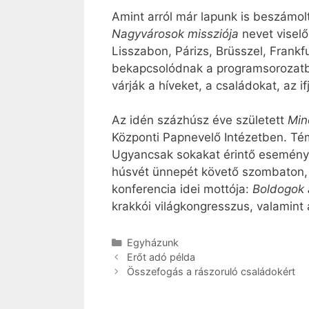
Amint arról már lapunk is beszámol
Nagyvárosok missziója
nevet visel
Lisszabon, Párizs, Brüsszel, Frankfu
bekapcsolódnak a programsorozatba
várják a híveket, a családokat, az i
Az idén százhúsz éve született
Min
Központi Papnevelő Intézetben. Té
Ugyancsak sokakat érintő esemény 
húsvét ünnepét követő szombaton, á
konferencia idei mottója:
Boldogok 
krakkói világkongresszus, valamint
Kategória
Egyházunk
Erőt adó példa
Összefogás a rászoruló családokért