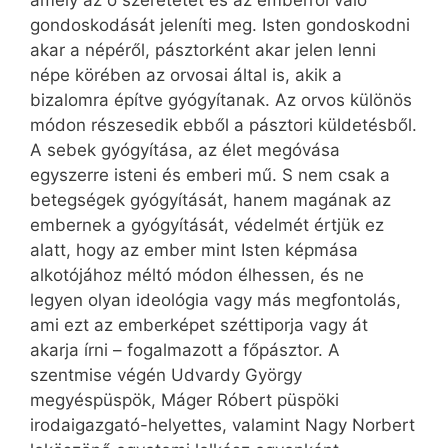
amely az ő szeretetét és az emberről való
gondoskodását jeleníti meg. Isten gondoskodni
akar a népéről, pásztorként akar jelen lenni
népe körében az orvosai által is, akik a
bizalomra építve gyógyítanak. Az orvos különös
módon részesedik ebből a pásztori küldetésből.
A sebek gyógyítása, az élet megóvása
egyszerre isteni és emberi mű. S nem csak a
betegségek gyógyítását, hanem magának az
embernek a gyógyítását, védelmét értjük ez
alatt, hogy az ember mint Isten képmása
alkotójához méltó módon élhessen, és ne
legyen olyan ideológia vagy más megfontolás,
ami ezt az emberképet széttiporja vagy át
akarja írni – fogalmazott a főpásztor. A
szentmise végén Udvardy György
megyéspüspök, Máger Róbert püspöki
irodaigazgató-helyettes, valamint Nagy Norbert