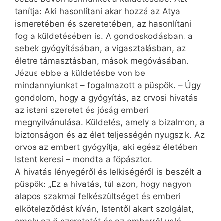
tanítja: Aki hasonlítani akar hozzá az Atya
ismeretében és szeretetében, az hasonlítani
fog a küldetésében is. A gondoskodásban, a
sebek gyógyításában, a vigasztalásban, az
életre támasztásban, mások megóvásában.
Jézus ebbe a küldetésbe von be
mindannyiunkat – fogalmazott a püspök. – Úgy
gondolom, hogy a gyógyítás, az orvosi hivatás
az isteni szeretet és jóság emberi
megnyilvánulása. Küldetés, amely a bizalmon, a
biztonságon és az élet teljességén nyugszik. Az
orvos az embert gyógyítja, aki egész életében
Istent keresi – mondta a főpásztor.
A hivatás lényegéről és lelkiségéről is beszélt a
püspök: „Ez a hivatás, túl azon, hogy nagyon
alapos szakmai felkészültséget és emberi
elköteleződést kíván, Istentől akart szolgálat,