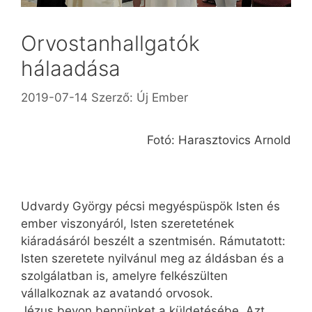
Orvostanhallgatók
hálaadása
2019-07-14
Szerző:
Új Ember
Fotó: Harasztovics Arnold
Udvardy György pécsi megyéspüspök Isten és
ember viszonyáról, Isten szeretetének
kiáradásáról beszélt a szentmisén. Rámutatott:
Isten szeretete nyilvánul meg az áldásban és a
szolgálatban is, amelyre felkészülten
vállalkoznak az avatandó orvosok.
Jézus bevon bennünket a küldetésébe. Azt