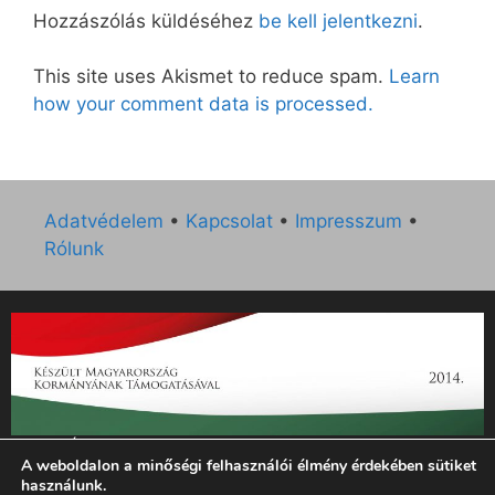
Hozzászólás küldéséhez
be kell jelentkezni
.
This site uses Akismet to reduce spam.
Learn
how your comment data is processed.
Adatvédelem
•
Kapcsolat
•
Impresszum
•
Rólunk
„Az Új Ember katolikus hetilap 2014. évi működésének
A weboldalon a minőségi felhasználói élmény érdekében sütiket
támogatását az EGYH-KCP-14-P-0121 sz. támogatási
használunk.