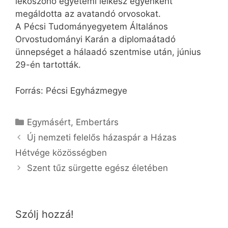
leköszönő egyetemi lelkész egyenként
megáldotta az avatandó orvosokat.
A Pécsi Tudományegyetem Általános
Orvostudományi Karán a diplomaátadó
ünnepséget a hálaadó szentmise után, június
29-én tartották.
Forrás: Pécsi Egyházmegye
Kategória
Egymásért
,
Embertárs
Új nemzeti felelős házaspár a Házas
Hétvége közösségben
Szent tűz sürgette egész életében
Szólj hozzá!