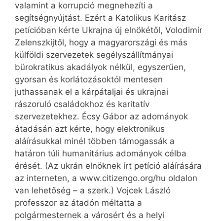
valamint a korrupció megnehezíti a
segítségnyújtást. Ezért a Katolikus Karitász
petícióban kérte Ukrajna új elnökétől, Volodimir
Zelenszkijtől, hogy a magyarországi és más
külföldi szervezetek segélyszállítmányai
bürokratikus akadályok nélkül, egyszerűen,
gyorsan és korlátozásoktól mentesen
juthassanak el a kárpátaljai és ukrajnai
rászoruló családokhoz és karitatív
szervezetekhez. Écsy Gábor az adományok
átadásán azt kérte, hogy elektronikus
aláírásukkal minél többen támogassák a
határon túli humanitárius adományok célba
érését. (Az ukrán elnöknek írt petíció aláírására
az interneten, a www.citizengo.org/hu oldalon
van lehetőség – a szerk.) Vojcek László
professzor az átadón méltatta a
polgármesternek a városért és a helyi