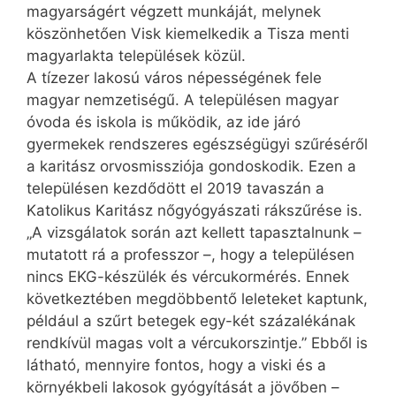
magyarságért végzett munkáját, melynek
köszönhetően Visk kiemelkedik a Tisza menti
magyarlakta települések közül.
A tízezer lakosú város népességének fele
magyar nemzetiségű. A településen magyar
óvoda és iskola is működik, az ide járó
gyermekek rendszeres egészségügyi szűréséről
a karitász orvosmissziója gondoskodik. Ezen a
településen kezdődött el 2019 tavaszán a
Katolikus Karitász nőgyógyászati rákszűrése is.
„A vizsgálatok során azt kellett tapasztalnunk –
mutatott rá a professzor –, hogy a településen
nincs EKG-készülék és vércukormérés. Ennek
következtében megdöbbentő leleteket kaptunk,
például a szűrt betegek egy-két százalékának
rendkívül magas volt a vércukorszintje.” Ebből is
látható, mennyire fontos, hogy a viski és a
környékbeli lakosok gyógyítását a jövőben –