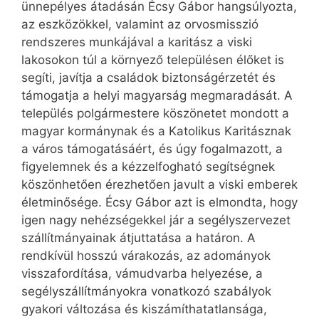
ünnepélyes átadásán Écsy Gábor hangsúlyozta,
az eszközökkel, valamint az orvosmisszió
rendszeres munkájával a karitász a viski
lakosokon túl a környező településen élőket is
segíti, javítja a családok biztonságérzetét és
támogatja a helyi magyarság megmaradását. A
település polgármestere köszönetet mondott a
magyar kormánynak és a Katolikus Karitásznak
a város támogatásáért, és úgy fogalmazott, a
figyelemnek és a kézzelfogható segítségnek
köszönhetően érezhetően javult a viski emberek
életminősége. Écsy Gábor azt is elmondta, hogy
igen nagy nehézségekkel jár a segélyszervezet
szállítmányainak átjuttatása a határon. A
rendkívül hosszú várakozás, az adományok
visszafordítása, vámudvarba helyezése, a
segélyszállítmányokra vonatkozó szabályok
gyakori változása és kiszámíthatatlansága,