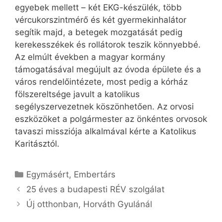
egyebek mellett – két EKG-készülék, több
vércukorszintmérő és két gyermek­in­ha­látor
segítik majd, a betegek mozgatását pedig
kerekesszékek és rollátorok teszik könnyebbé.
Az elmúlt években a magyar kormány
támogatásával megújult az óvoda épülete és a
város rendelőintézete, most pedig a kórház
fölszereltsége javult a katolikus
segélyszervezetnek köszönhetően. Az orvosi
eszközöket a polgármester az önkéntes orvosok
tavaszi missziója alkalmával kérte a Katolikus
Karitásztól.
Kategória
Egymásért
,
Embertárs
25 éves a budapesti RÉV szolgálat
Új otthonban, Horváth Gyulánál