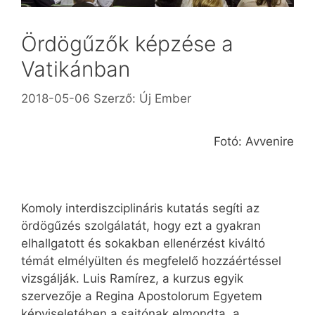
Ördögűzők képzése a
Vatikánban
2018-05-06
Szerző:
Új Ember
Fotó: Avvenire
Komoly interdiszciplináris kutatás segíti az
ördögűzés szolgálatát, hogy ezt a gyakran
elhallgatott és sokakban ellenérzést kiváltó
témát elmélyülten és megfelelő hozzáértéssel
vizsgálják. Luis Ramírez, a kurzus egyik
szervezője a Regina Apostolorum Egyetem
képviseletében a sajtónak elmondta, a