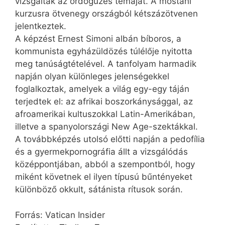
vizsgálták az ördögűzés témáját. A mostani
kurzusra ötvenegy országból kétszázötvenen
jelentkeztek.
A képzést Ernest Simoni albán bíboros, a
kommunista egyházüldözés túlélője nyitotta
meg tanúságtételével. A tanfolyam harmadik
napján olyan különleges jelenségekkel
foglalkoztak, amelyek a világ egy-egy táján
terjedtek el: az afrikai boszorkánysággal, az
afroamerikai kultuszokkal Latin-Amerikában,
illetve a spanyolországi New Age-szektákkal.
A továbbképzés utolsó előtti napján a pedofília
és a gyermekpornográfia állt a vizsgálódás
középpontjában, abból a szempontból, hogy
miként követnek el ilyen típusú bűntényeket
különböző okkult, sátánista rítusok során.
Forrás: Vatican Insider