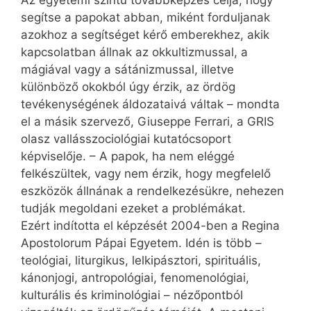
Az egyetemi szintű továbbképzés célja, hogy
segítse a papokat abban, miként forduljanak
azokhoz a segítséget kérő emberekhez, akik
kapcsolatban állnak az okkultizmussal, a
mágiával vagy a sátánizmussal, illetve
különböző okokból úgy érzik, az ördög
tevékenységének áldozataivá váltak – mondta
el a másik szervező, Giuseppe Ferrari, a GRIS
olasz vallásszociológiai kutatócsoport
képviselője. – A papok, ha nem eléggé
felkészültek, vagy nem érzik, hogy megfelelő
eszközök állnának a rendelkezésükre, nehezen
tudják megoldani ezeket a problémákat.
Ezért indította el képzését 2004-ben a Regina
Apostolorum Pápai Egyetem. Idén is több –
teológiai, liturgikus, lelkipásztori, spirituális,
kánonjogi, antropológiai, fenomenológiai,
kulturális és kriminológiai – nézőpontból