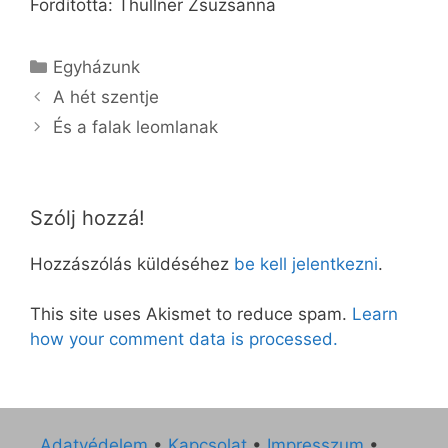
Fordította: Thullner Zsuzsanna
Kategória
Egyházunk
A hét szentje
És a falak leomlanak
Szólj hozzá!
Hozzászólás küldéséhez
be kell jelentkezni
.
This site uses Akismet to reduce spam.
Learn
how your comment data is processed.
Adatvédelem
•
Kapcsolat
•
Impresszum
•