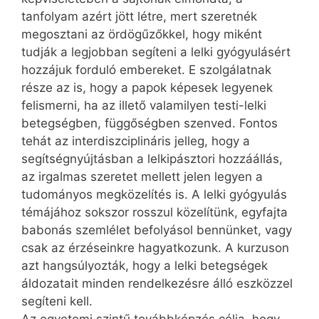
tanfolyam azért jött létre, mert szeretnék
megosztani az ördögűzőkkel, hogy miként
tudják a legjobban segíteni a lelki gyógyulásért
hozzájuk forduló embereket. E szolgálatnak
része az is, hogy a papok képesek legyenek
felismerni, ha az illető valamilyen testi-lelki
betegségben, függőségben szenved. Fontos
tehát az interdiszciplináris jelleg, hogy a
segítségnyújtásban a lelkipásztori hozzáállás,
az irgalmas szeretet mellett jelen legyen a
tudományos megközelítés is. A lelki gyógyulás
témájához sokszor rosszul közelítünk, egyfajta
babonás szemlélet befolyásol bennünket, vagy
csak az érzéseinkre hagyatkozunk. A kurzuson
azt hangsúlyozták, hogy a lelki betegségek
áldozatait minden rendelkezésre álló eszközzel
segíteni kell.