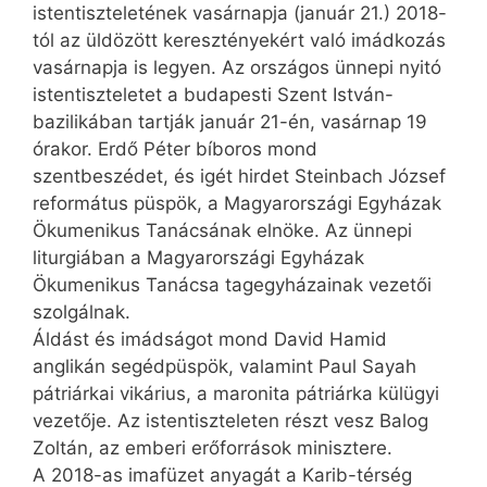
istentiszteletének vasárnapja (január 21.) 2018-
tól az üldözött keresztényekért való imádkozás
vasárnapja is legyen. Az országos ünnepi nyitó
istentiszteletet a budapesti Szent István-
bazilikában tartják január 21-én, vasárnap 19
órakor. Erdő Péter bíboros mond
szentbeszédet, és igét hirdet Steinbach József
református püspök, a Magyarországi Egyházak
Ökumenikus Tanácsának elnöke. Az ünnepi
liturgiában a Magyarországi Egyházak
Ökumenikus Tanácsa tagegyházainak vezetői
szolgálnak.
Áldást és imádságot mond David Hamid
anglikán segédpüspök, valamint Paul Sayah
pátriárkai vikárius, a maronita pátriárka külügyi
vezetője. Az istentiszteleten részt vesz Balog
Zoltán, az emberi erőforrások minisztere.
A 2018-as imafüzet anyagát a Karib-térség