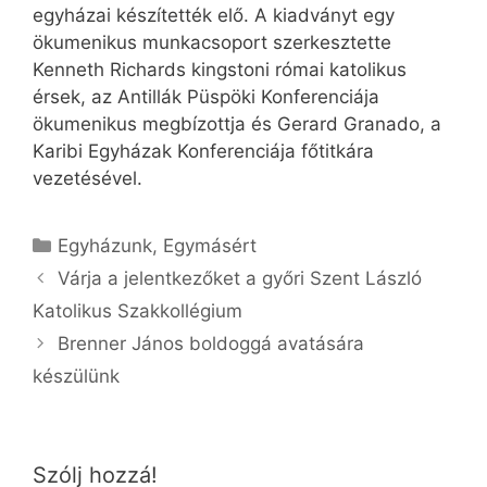
egyházai készítették elő. A kiadványt egy
ökumenikus munkacsoport szerkesztette
Kenneth Richards kingstoni római katolikus
érsek, az Antillák Püspöki Konferenciája
ökumenikus megbízottja és Gerard Granado, a
Karibi Egyházak Konferenciája főtitkára
vezetésével.
Kategória
Egyházunk
,
Egymásért
Várja a jelentkezőket a győri Szent László
Katolikus Szakkollégium
Brenner János boldoggá avatására
készülünk
Szólj hozzá!