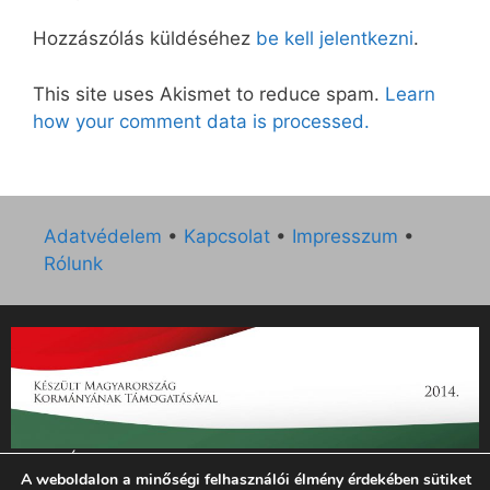
Hozzászólás küldéséhez
be kell jelentkezni
.
This site uses Akismet to reduce spam.
Learn
how your comment data is processed.
Adatvédelem
•
Kapcsolat
•
Impresszum
•
Rólunk
„Az Új Ember katolikus hetilap 2014. évi működésének
A weboldalon a minőségi felhasználói élmény érdekében sütiket
támogatását az EGYH-KCP-14-P-0121 sz. támogatási