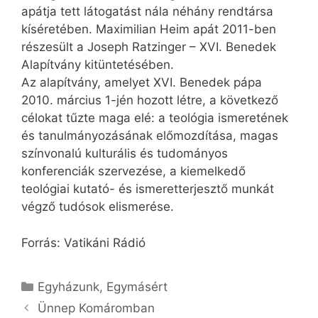
apátja tett látogatást nála néhány rendtársa
kíséretében. Maximilian Heim apát 2011-ben
részesült a Joseph Ratzinger – XVI. Benedek
Alapítvány kitüntetésében.
Az alapítvány, amelyet XVI. Benedek pápa
2010. március 1-jén hozott létre, a következő
célokat tűzte maga elé: a teológia ismeretének
és tanulmányozásának előmozdítása, magas
színvonalú kulturális és tudományos
konferenciák szervezése, a kiemelkedő
teológiai kutató- és ismeretterjesztő munkát
végző tudósok elismerése.
Forrás: Vatikáni Rádió
Kategória
Egyházunk
,
Egymásért
Ünnep Komáromban