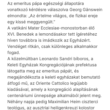
Az emeritus pápa egészségi állapotára
vonatkozó kérdésre válaszolva Georg Gänswein
elmondta: „Az értelme világos, de fizikai ereje
egy kissé meggyengült.”
A vatikáni Mater Ecclesiae-monostorban élő
XVI. Benedek a lemondásakor tett ígéretéhez
híven továbbra is imádkozik az Egyházért.
Vendéget ritkán, csak különleges alkalmakkor
fogad.
A közelmúltban Leonardo Sandri bíboros, a
Keleti Egyházak Kongregációjának prefektusa
látogatta meg az emeritus pápát, és
megajándékozta a keleti egyházakat bemutató
átfogó mű, az Oriente Cattolico legújabb
kiadásával, amely a kongregáció alapításának
centenáriumi ünnepsége alkalmából jelent meg.
Néhány napja pedig Maximilian Heim ciszterci
teológus, az ausztriai heiligenkreuzi kolostor