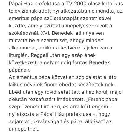
Pápai Ház prefektusa a TV 2000 olasz katolikus
televíziónak adott nyilatkozatában elmondta, az
emeritus pápa születésnapját szentmisével
kezdte, amely ezúttal ünnepélyesebb volt a
szokásosnál. XVI. Benedek latin nyelven
mutatta be a szentmisét, ahogy minden
alkalommal, amikor a testvére is jelen van a
liturgián. Reggeli után egy szép ének
következett, amely mindig fontos Benedek
pápának.
Az emeritus pápa közvetlen szolgálatát ellátó
laikus nővérek finom ebédet készítettek neki.
Ebéd után egy rövid sétát tett a ház körül, majd
délután rózsafüzért imádkozott. „Ferenc pápa
szép üzenetet írt neki, és arra kért engem –
nyilatkozta a Pápai Ház prefektusa –, hogy
adjam át jókívánságait és pápai áldását” az
ünnepeltnek.