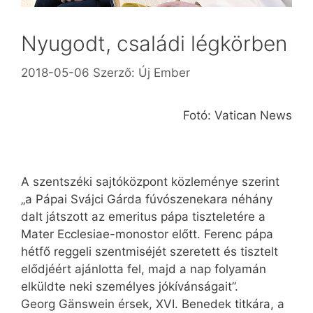
Nyugodt, családi légkörben
2018-05-06
Szerző:
Új Ember
Fotó: Vatican News
A szentszéki sajtóközpont közleménye szerint
„a Pápai Svájci Gárda fúvószenekara néhány
dalt játszott az emeritus pápa tiszteletére a
Mater Ecclesiae-monostor előtt. Ferenc pápa
hétfő reggeli szentmiséjét szeretett és tisztelt
elődjéért ajánlotta fel, majd a nap folyamán
elküldte neki személyes jókívánságait”.
Georg Gänswein érsek, XVI. Benedek titkára, a