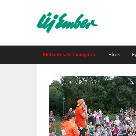
Kilépés
a
tartalomba
Előfizetés és támogatás
Hírek
E