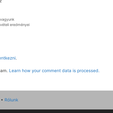
z
 vagyunk
vételi eredményei
lentkezni
.
spam.
Learn how your comment data is processed.
•
Rólunk