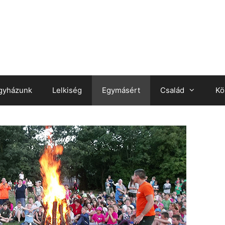
gyházunk
Lelkiség
Egymásért
Család
Kö