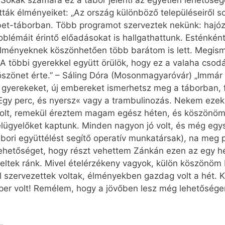
t. Sokak számára ez a tábor jelenti az egyetlen lehetősé
ák élményeiket: „Az ország különböző településeiről s
bet-táborban. Több programot szerveztek nekünk: hajóz
oblémáit érintő előadásokat is hallgathattunk. Esténkén
 élményeknek köszönhetően több barátom is lett. Megism
A többi gyerekkel együtt örülök, hogy ez a valaha csod
Köszönet érte.” – Sáling Dóra (Mosonmagyaróvár) „Immá
 gyerekeket, új embereket ismerhetsz meg a táborban, 
»Egy perc, és nyersz« vagy a trambulinozás. Nekem ezek 
lt, remekül éreztem magam egész héten, és köszönöm,
 felügyelőket kaptunk. Minden nagyon jó volt, és még eg
bori együttélést segítő operatív munkatársak), na meg p
lehetőséget, hogy részt vehettem Zánkán ezen az egy 
yeltek ránk. Mivel ételérzékeny vagyok, külön köszönö
ól szervezettek voltak, élményekben gazdag volt a hét. 
er volt! Remélem, hogy a jövőben lesz még lehetőségem