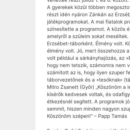
vehettek részt július 1. és 6. közöt
A gyerekek közül többen megosztott
részt idén nyáron Zánkán az Erzsé
játékprogramokat. A mai fiatalok pr
színesítette a programot. A közös
amelyről a szüleim sokat meséltek. 
Erzsébet-táborként. Élmény volt. 
élmény volt. Jó, mert összehozza a
volt például a sárkányhajózás, az 
hogy nem tetszik, számomra nem vo
számított az is, hogy ilyen szuper
táborvezetőnek és a »tesóknak« (tá
Mitro Zsanett (Győr) „Köszönöm a 
kísérők kedvesek voltak, és odafig
étkezésnél segített. A programok j
semmit, hiszen minden nagyon szup
Köszönöm szépen!” – Papp Tamás