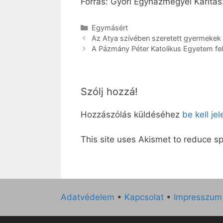
Forrás: Győri Egyházmegyei Karitás
Kategória
Egymásért
Az Atya szívében szeretett gyermekek
A Pázmány Péter Katolikus Egyetem fel
Szólj hozzá!
Hozzászólás küldéséhez
be kell je
This site uses Akismet to reduce 
Adatvédelem
•
Kapcsolat
•
Impresszum