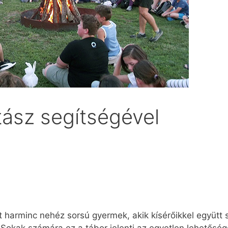
tász segítségével
 harminc nehéz sorsú gyermek, akik kísérőikkel együtt