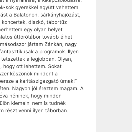
get a nyaralásra, a kikapcsolódásra.
ok-sok gyerekkel együtt vehettem
ást a Balatonon, sárkányhajózást,
t koncertek, diszkó, tábortűz
erhettem egy olyan helyet,
álatos úttörőtábor tovább élhet
r másodszor jártam Zánkán, nagy
fantasztikusak a programok. Ilyen
tetszettek a legjobban. Olyan,
 hogy ott lehettem. Sokat
yszer köszönök mindent a
ersze a karitászigazgató úrnak!” –
héten. Nagyon jól éreztem magam. A
m Éva néninek, hogy minden
Külön kiemelni nem is tudnék
 részt venni ilyen táborban.