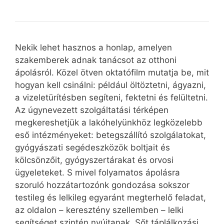
Nekik lehet hasznos a honlap, amelyen
szakemberek adnak tanácsot az otthoni
ápolásról. Közel ötven oktatófilm mutatja be, mit
hogyan kell csinálni: például öltöztetni, ágyazni,
a vizeletürítésben segíteni, fektetni és felültetni.
Az úgynevezett szolgáltatási térképen
megkereshetjük a lakóhelyünkhöz legközelebb
eső intézményeket: betegszállító szolgálatokat,
gyógyászati segédeszközök boltjait és
kölcsönzőit, gyógyszertárakat és orvosi
ügyeleteket. S mivel folyamatos ápolásra
szoruló hozzátartozónk gondozása sokszor
testileg és lelkileg egyaránt megterhelő feladat,
az oldalon – keresztény szellemben – lelki
segítséget szintén nyújtanak. Sőt táplálkozási