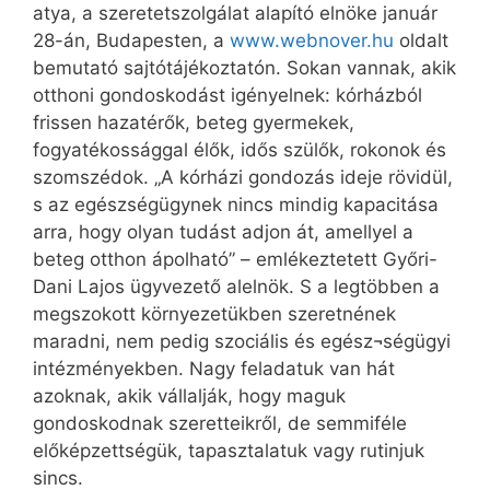
atya, a szeretetszolgálat alapító elnöke január
28-án, Budapesten, a
www.webnover.hu
oldalt
bemutató sajtótájékoztatón. Sokan vannak, akik
otthoni gondoskodást igényelnek: kórházból
frissen hazatérők, beteg gyermekek,
fogyatékossággal élők, idős szülők, rokonok és
szomszédok. „A kórházi gondozás ideje rövidül,
s az egészségügynek nincs mindig kapacitása
arra, hogy olyan tudást adjon át, amellyel a
beteg otthon ápolható” – emlékeztetett Győri-
Dani Lajos ügyvezető alelnök. S a legtöbben a
megszokott környezetükben szeretnének
maradni, nem pedig szociális és egész¬ségügyi
intézményekben. Nagy feladatuk van hát
azoknak, akik vállalják, hogy maguk
gondoskodnak szeretteikről, de semmiféle
előképzettségük, tapasztalatuk vagy rutinjuk
sincs.