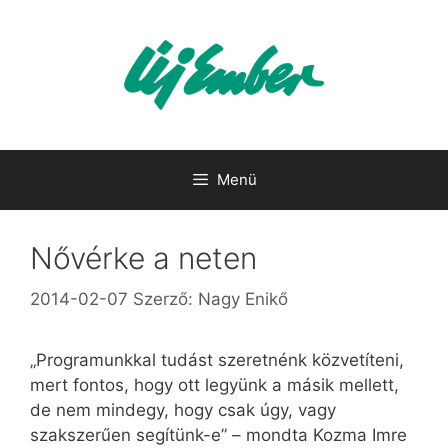
Kilépés
a
tartalomba
Menü
Nővérke a neten
2014-02-07
Szerző:
Nagy Enikő
„Programunkkal tudást szeretnénk közvetíteni,
mert fontos, hogy ott legyünk a másik mellett,
de nem mindegy, hogy csak úgy, vagy
szakszerűen segítünk-e” – mondta Kozma Imre