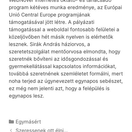
WebNővér internetes oktató- és tanácsadó
program kétéves munka eredménye, az Európai
Unió Central Europe programjának
támogatásával jött létre. A pályázati
támogatással a weboldal fontosabb felületei a
közeljövőben hét másik nyelven is elérhetők
lesznek. Sirák András háziorvos, a
szeretetszolgálat mentőorvosa elmondta, hogy
szeretnék bővíteni az idősgondozással és
gyermekellátással kapcsolatos információkat,
továbbá szeretnének szemléletet formálni, mert
noha terjed az úgynevezett egynapos sebészet,
ez még nem jelenti azt, hogy a felépülés is
egynapos lesz.
Kategória
Egymásért
Szeressenek ott élni…