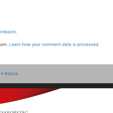
lentkezni
.
spam.
Learn how your comment data is processed.
•
Rólunk