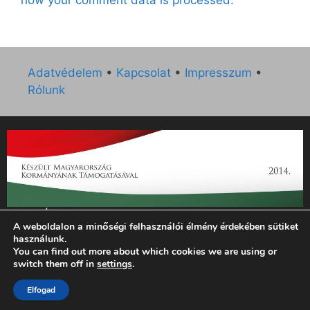
Adatvédelem
•
Kapcsolat
•
Impresszum
•
Rólunk
„Az Új Ember katolikus hetilap 2014. évi működésének
A weboldalon a minőségi felhasználói élmény érdekében sütiket
támogatását az EGYH-KCP-14-P-0121 sz. támogatási
használunk.
szerződés keretében 3 000 000 Ft összegben támogatta az
You can find out more about which cookies we are using or
Emberi Erőforrások Minisztériuma.”
switch them off in
settings
.
© 2026 Magyar Kurír - Új Ember
• Készült
GeneratePress
Elfogad