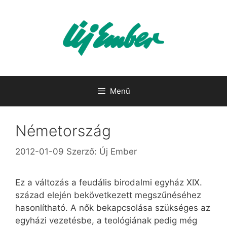
Kilépés
a
tartalomba
Menü
Németország
2012-01-09
Szerző:
Új Ember
Ez a változás a feudális birodalmi egyház XIX.
század elején bekövetkezett megszűnéséhez
hasonlítható. A nők bekapcsolása szükséges az
egyházi vezetésbe, a teológiának pedig még