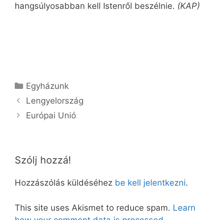
hangsúlyosabban kell Istenről beszélnie.
(KAP)
Kategória
Egyházunk
Lengyelország
Európai Unió
Szólj hozzá!
Hozzászólás küldéséhez
be kell jelentkezni
.
This site uses Akismet to reduce spam.
Learn
how your comment data is processed.