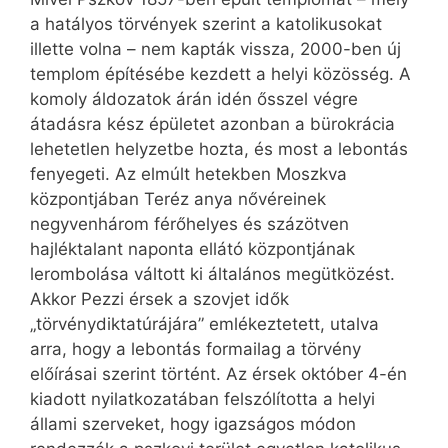
a hatályos törvények szerint a katolikusokat
illette volna – nem kapták vissza, 2000-ben új
templom építésébe kezdett a helyi közösség. A
komoly áldozatok árán idén ősszel végre
átadásra kész épületet azonban a bürokrácia
lehetetlen helyzetbe hozta, és most a lebontás
fenyegeti. Az elmúlt hetekben Moszkva
központjában Teréz anya nővéreinek
negyvenhárom férőhelyes és százötven
hajléktalant naponta ellátó központjának
lerombolása váltott ki általános megütközést.
Akkor Pezzi érsek a szovjet idők
„törvénydiktatúrájára” emlékeztetett, utalva
arra, hogy a lebontás formailag a törvény
előírásai szerint történt. Az érsek október 4-én
kiadott nyilatkozatában felszólította a helyi
állami szerveket, hogy igazságos módon