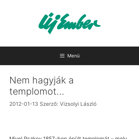
Kilépés
a
tartalomba
Menü
Nem hagyják a
templomot…
2012-01-13
Szerző:
Vizsolyi László
Mivel Pszkov 1857-ben épült templomát – mely