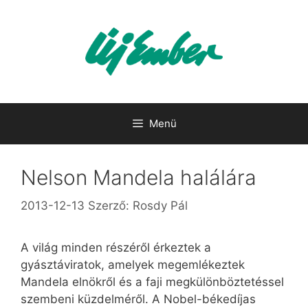
Kilépés
a
tartalomba
Menü
Nelson Mandela halálára
2013-12-13
Szerző:
Rosdy Pál
A világ minden részéről érkeztek a
gyásztáviratok, amelyek megemlékeztek
Mandela elnökről és a faji megkülönböztetéssel
szembeni küzdelméről. A Nobel-békedíjas