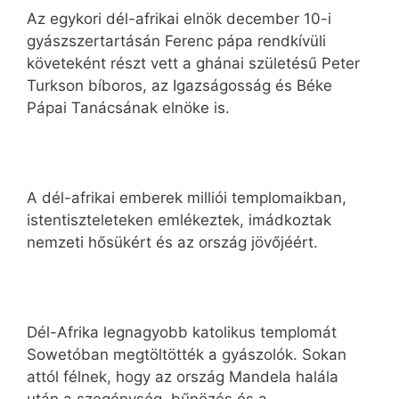
Az egykori dél-afrikai elnök december 10-i
gyászszertartásán Ferenc pápa rendkívüli
követeként részt vett a ghánai születésű Peter
Turkson bíboros, az Igazságosság és Béke
Pápai Tanácsának elnöke is.
A dél-afrikai emberek milliói templomaikban,
istentiszteleteken emlékeztek, imádkoztak
nemzeti hősükért és az ország jövőjéért.
Dél-Afrika legnagyobb katolikus templomát
Sowetóban megtöltötték a gyászolók. Sokan
attól félnek, hogy az ország Mandela halála