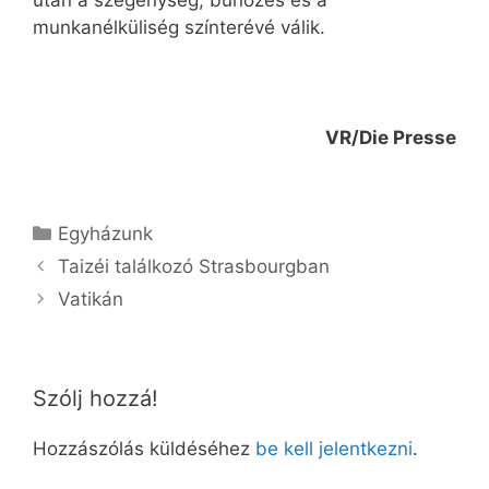
után a szegénység, bűnözés és a
munkanélküliség színterévé válik.
VR/Die Presse
Kategória
Egyházunk
Taizéi találkozó Strasbourgban
Vatikán
Szólj hozzá!
Hozzászólás küldéséhez
be kell jelentkezni
.