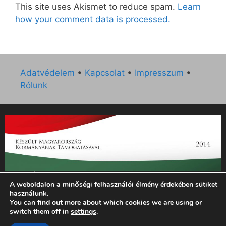
This site uses Akismet to reduce spam.
Learn
how your comment data is processed.
Adatvédelem
•
Kapcsolat
•
Impresszum
•
Rólunk
„Az Új Ember katolikus hetilap 2014. évi működésének
A weboldalon a minőségi felhasználói élmény érdekében sütiket
támogatását az EGYH-KCP-14-P-0121 sz. támogatási
használunk.
szerződés keretében 3 000 000 Ft összegben támogatta az
You can find out more about which cookies we are using or
Emberi Erőforrások Minisztériuma.”
switch them off in
settings
.