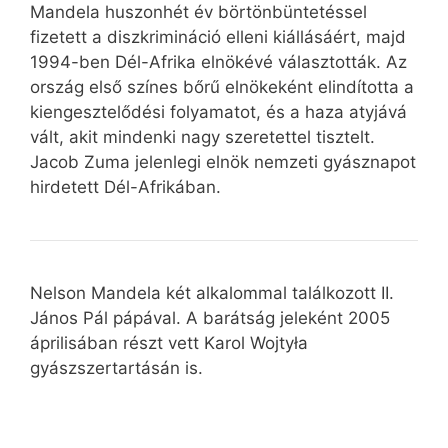
Mandela huszonhét év börtönbüntetéssel
fizetett a diszkrimináció elleni kiállásáért, majd
1994-ben Dél-Afrika elnökévé választották. Az
ország első színes bőrű elnökeként elindította a
kiengesztelődési folyamatot, és a haza atyjává
vált, akit mindenki nagy szeretettel tisztelt.
Jacob Zuma jelenlegi elnök nemzeti gyásznapot
hirdetett Dél-Afrikában.
Nelson Mandela két alkalommal találkozott II.
János Pál pápával. A barátság jeleként 2005
áprilisában részt vett Karol Wojtyła
gyászszertartásán is.