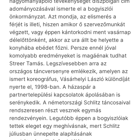
hagyományápoló tevékenységét díszpolgári cím
adományozásával ismerte el a bogyiszlói
önkormányzat. Azt mondja, az elismerés a
férjét is illeti, hiszen amikor ő szervezőmunkát
végzett, vagy éppen kántorkodni ment vasárnap
délelőttönként, akkor az ura állt be helyette a
konyhába ebédet főzni. Persze ennél jóval
komolyabb eredményeket is magáénak tudhat
Streer Tamás. Legszívesebben arra az
országos táncversenyre emlékezik, amelyen az
ismert koreográfus, Vásárhelyi László különdíját
nyerte el, 1998-ban. A házaspár a
partnertelepülési kapcsolatok ápolásában is
serénykedik. A németországi Schlitz táncosaival
rendszeresen részt vesznek egymás
rendezvényein. Legutóbb éppen a bogyiszlóiak
tettek eleget egy meghívásnak, mert Schlitz
júliusban ünnepelte alapításának