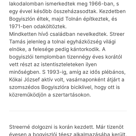
lakodalomban ismerkedtek meg 1966-ban, s
egy évvel később összeházasodtak. Kezdetben
Bogyiszlón éltek, majd Tolnán építkeztek, és
1971-ben odaköltöztek.
Mindketten hívő családban nevelkedtek. Streer
Tamás jelenleg a tolnai egyházközség világi
elnöke, a felesége pedig kántorkodik. A
bogyiszlói templomban tizennégy éves korától
vett részt az istentiszteleteken ilyen
minőségben. S 1993-ig, amíg az idős plébános,
Kókai József aktív volt, vasárnaponként átjárt a
szomszédos Bogyiszlóra biciklivel, hogy ott is
közreműködjön a szertartásokon.
Streerné dolgozni is korán kezdett. Már tizenöt
évesen a bogyiszlói téesz alkalmazásába került,