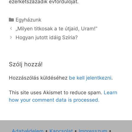
ezerkétszázadik évfordulóját.
Kategória
Egyházunk
„Milyen titkosak a te útjaid, Uram!”
Hogyan jutott idáig Szíria?
Szólj hozzá!
Hozzászólás küldéséhez
be kell jelentkezni
.
This site uses Akismet to reduce spam.
Learn
how your comment data is processed.
Adatvédelem
•
Kapcsolat
•
Impresszum
•