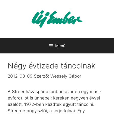
Kilépés
a
tartalomba
Menü
Négy évtizede táncolnak
2012-08-09
Szerző:
Wessely Gábor
A Streer házaspár azonban az idén egy másik
évfordulót is ünnepel: kereken negyven évvel
ezelőtt, 1972-ben kezdtek együtt táncolni.
Streerné bogyiszlói, a férje tolnai. Egy