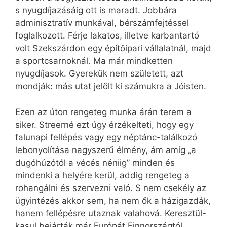
s nyugdíjazásáig ott is maradt. Jobbára
adminisztratív munkával, bérszámfejtéssel
foglalkozott. Férje lakatos, illetve karbantartó
volt Szekszárdon egy építőipari vállalatnál, majd
a sportcsarnoknál. Ma már mindketten
nyugdíjasok. Gyerekük nem született, azt
mondják: más utat jelölt ki számukra a Jóisten.
Ezen az úton rengeteg munka árán terem a
siker. Streerné ezt úgy érzékelteti, hogy egy
falunapi fellépés vagy egy néptánc-találkozó
lebonyolítása nagyszerű élmény, ám amíg „a
dugóhúzótól a vécés néniig” minden és
mindenki a helyére kerül, addig rengeteg a
rohangálni és szervezni való. S nem csekély az
ügyintézés akkor sem, ha nem ők a házigazdák,
hanem fellépésre utaznak valahová. Keresztül-
kasul bejárták már Európát Finnországtól