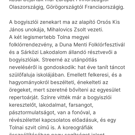
Olaszországig, Görögországtól Franciaországig.
A bogyiszlói zenekart ma az alapító Orsós Kis
János unokája, Mihalovics Zsolt vezeti.
A két legismertebb Tolna megyei
folklórrendezvény, a Duna Menti Folklórfesztivál
és a Sárközi Lakodalom állandó résztvevői a
bogyiszlóiak. Streerné az utánpótlás
neveléséről is gondoskodik: hat éve tanít táncot
szülőfaluja iskolájában. Emellett felkeresi, és a
hagyományokról beszélteti, énekelteti az
öregeket, mert szeretné bővíteni az egyesület
repertoárját. Színre vitték már a bogyiszlói
keresztelőt, lakodalmat, farsangot,
pásztormulatságot, van a fonóval, a
révészélettel kapcsolatos előadásuk, és egy
Tolnai szvit című is. A koreográfiák