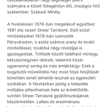
összeállításában nagy segítséget jelent
számukra a közeli Sióagárdon élő, országos hírű
szakember, Szabadi Mihály.
A hivatalosan 1976-ban megalakult együttest
1981 óta vezeti Streer Tamásné. Első ezüst
minősítésüket 1978-ban szerezték
Pécsváradon, s azóta számos arany és kiváló
minősítéssel, továbbá négy nívódíjjal is
gazdagodtak. Trófeáik között található mintegy
kétszáznegyven oklevél, valamint közel
ugyanannyi serleg és más emléktárgy. Ezek a
bogyiszlói művelődési ház most folyó felújítását
követően ismét láthatók lesznek az egyesületi
szobában. A faluházban pedig a település
múltjába pillanthatnak bele az érdeklődők,
szintén Streer Tamásné gyűjtőmunkájának
köszönhetően. Lelkes és eredményes