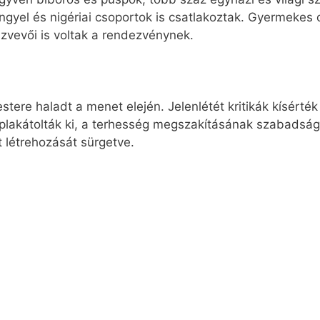
engyel és nigériai csoportok is csatlakoztak. Gyermekes 
szvevői is voltak a rendezvénynek.
tere haladt a menet elején. Jelenlétét kritikák kísérté
plakátolták ki, a terhesség megszakításának szabadságát
t létrehozását sürgetve.