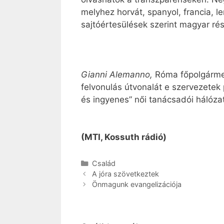
melyhez horvát, spanyol, francia, l
sajtóértesülések szerint magyar ré
Gianni Alemanno,
Róma főpolgármes
felvonulás útvonalát e szervezetek 
és ingyenes” női tanácsadói hálóza
(MTI, Kossuth rádió)
Kategória
Család
A jóra szövetkeztek
Önmagunk evangelizációja