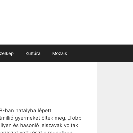
zelkép
Kultúra
Mozaik
78-ban hatályba lépett
tmillió gyermeket öltek meg. „Több
 ilyen és hasonló jelszavak voltak
ervezet vett részt a menetben,