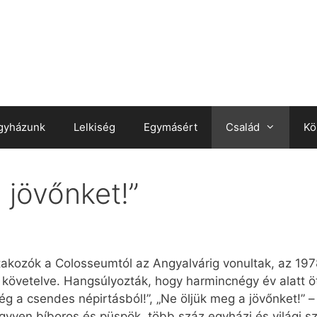
gyházunk
Lelkiség
Egymásért
Család
Kö
 jövőnket!”
tiltakozók a Colosseumtól az Angyalvárig vonultak, az 19
t követelve. Hangsúlyozták, hogy harmincnégy év alatt ö
ég a csendes népirtásból!”, „Ne öljük meg a jövőnket!” –
yven bíboros és püspök, több száz egyházi és világi sz