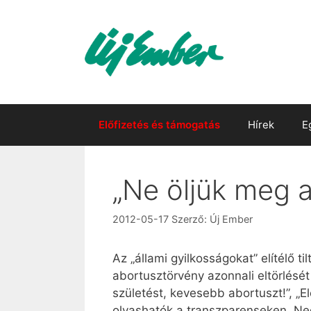
Kilépés
a
tartalomba
Előfizetés és támogatás
Hírek
E
„Ne öljük meg a
2012-05-17
Szerző:
Új Ember
Az „állami gyilkosságokat” elítélő 
abortusztörvény azonnali eltörlésé
születést, kevesebb abortuszt!”, „El
olvashatók a transzparenseken. Neg