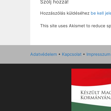
Szólj hozzá!
Hozzászólás küldéséhez
be kell je
This site uses Akismet to reduce 
Adatvédelem
•
Kapcsolat
•
Impresszum