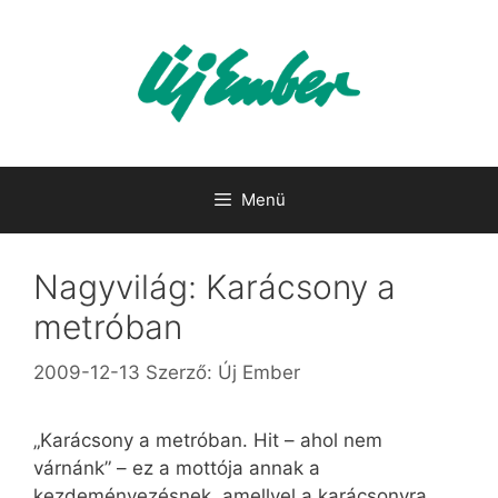
Kilépés
a
tartalomba
Menü
Nagyvilág: Karácsony a
metróban
2009-12-13
Szerző:
Új Ember
„Karácsony a metróban. Hit – ahol nem
várnánk” – ez a mottója annak a
kezdeményezésnek, amellyel a karácsonyra