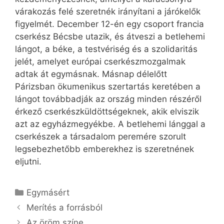
várakozás felé szeretnék irányítani a járókelők
figyelmét. December 12-én egy csoport francia
cserkész Bécsbe utazik, és átveszi a betlehemi
lángot, a béke, a testvériség és a szolidaritás
jelét, amelyet európai cserkészmozgalmak
adtak át egymásnak. Másnap délelőtt
Párizsban ökumenikus szertartás keretében a
lángot továbbadják az ország minden részéről
érkező cserkészküldöttségeknek, akik elviszik
azt az egyházmegyékbe. A betlehemi lánggal a
cserkészek a társadalom peremére szorult
legsebezhetőbb emberekhez is szeretnének
eljutni.
Kategória
Egymásért
Merítés a forrásból
Az öröm színe