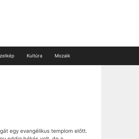
zelkép
Kultúra
Mozaik
gát egy evangélikus templom előtt.
ny eddig békés volt, de a