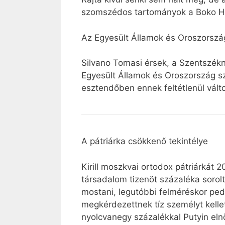
szomszédos tartományok a Boko Har
Az Egyesült Államok és Oroszorszá
Silvano Tomasi érsek, a Szentszékne
Egyesült Államok és Oroszország szó
esztendőben ennek feltétlenül válto
A pátriárka csökkenő tekintélye
Kirill moszkvai ortodox pátriárkát 
társadalom tizenöt százaléka sorol
mostani, legutóbbi felméréskor ped
megkérdezettnek tíz személyt kellet
nyolcvanegy százalékkal Putyin elnö