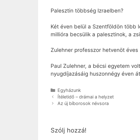
Palesztin többség Izraelben?
Két éven belül a Szentföldön több le
millióra becsülik a palesztinok, a zs
Zulehner professzor hetvenöt éves
Paul Zulehner, a bécsi egyetem volt
nyugdíjazásáig huszonnégy éven át 
Kategória
Egyházunk
Ítéletidő – drámai a helyzet
Az új bíborosok névsora
Szólj hozzá!