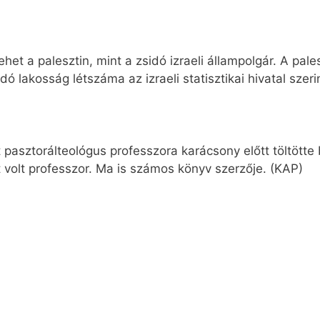
het a palesztin, mint a zsidó izraeli állampolgár. A pal
idó lakosság létszáma az izraeli statisztikai hivatal szeri
 pasztorálteológus professzora karácsony előtt töltötte
volt professzor. Ma is számos könyv szerzője. (KAP)