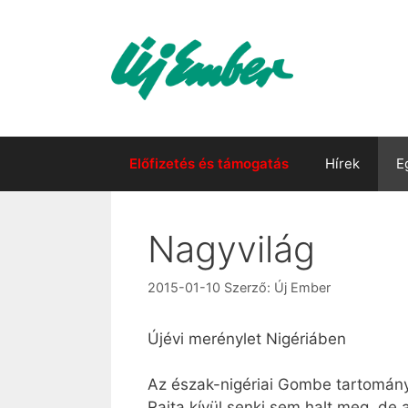
Kilépés
a
tartalomba
Előfizetés és támogatás
Hírek
E
Nagyvilág
2015-01-10
Szerző:
Új Ember
Újévi merénylet Nigériáben
Az észak-nigériai Gombe tartomány
Rajta kívül senki sem halt meg, d