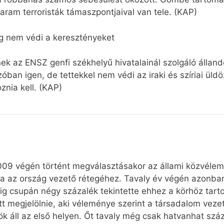
am terroristák támaszpontjaival van tele. (KAP)
g nem védi a keresztényeket
k az ENSZ genfi székhelyű hivatalainál szolgáló állandó
ban igen, de tettekkel nem védi az iraki és szíriai üldö
znia kell. (KAP)
2009 végén történt megválasztásakor az állami közvélem
ta az ország vezető rétegéhez. Tavaly év végén azonban
ig csupán négy százalék tekintette ehhez a körhöz tar
t megjelölnie, aki véleménye szerint a társadalom vezet
k áll az első helyen. Őt tavaly még csak hatvanhat száza