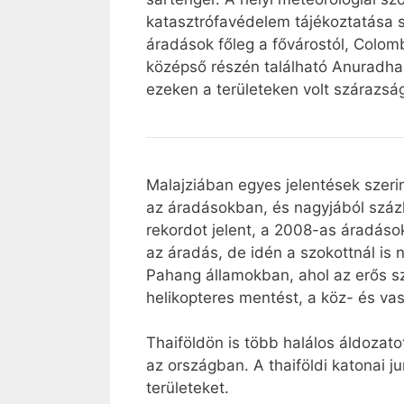
katasztrófavédelem tájékoztatása s
áradások főleg a fővárostól, Colomb
középső részén található Anuradhap
ezeken a területeken volt szárazs
Malajziában egyes jelentések szeri
az áradásokban, és nagyjából százh
rekordot jelent, a 2008-as áradáso
az áradás, de idén a szokottnál is 
Pahang államokban, ahol az erős sz
helikopteres mentést, a köz- és va
Thaiföldön is több halálos áldozato
az országban. A thaiföldi katonai j
területeket.