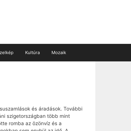
zelkép
Kultúra
Mozaik
dcsuszamlások és áradások. További
eáni szigetországban több mint
ötte romba az özönvíz és a
napokban sem enyhül az idő. A