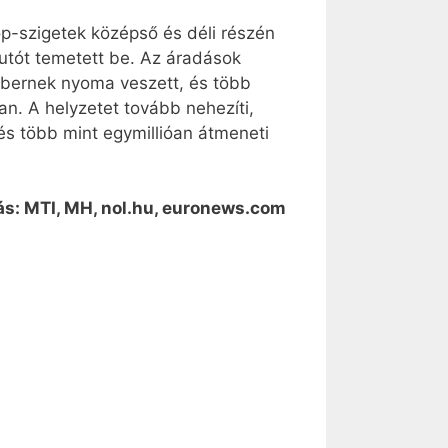
-szigetek középső és déli részén
 autót temetett be. Az áradások
embernek nyoma veszett, és több
an. A helyzetet tovább nehezíti,
és több mint egymillióan átmeneti
ás: MTI, MH, nol.hu, euronews.com