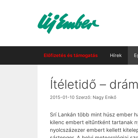
Kilépés
a
tartalomba
Előfizetés és támogatás
Hírek
E
Ítéletidő – drám
2015-01-10
Szerző:
Nagy Enikő
Srí Lankán több mint húsz ember h
kilenc embert eltűntként tartanak n
nyolcszázezer embert kellett kitele
sártenger. A helyi meteorológiai s