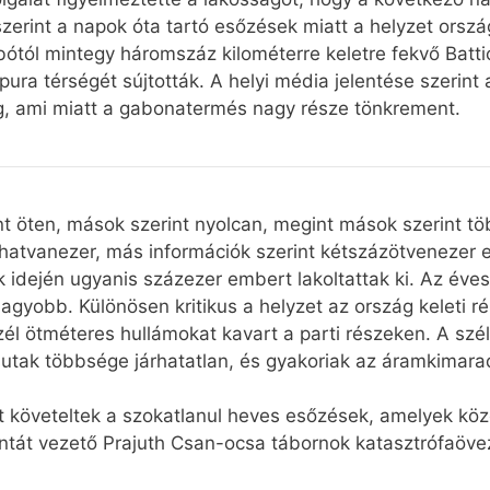
zerint a napok óta tartó esőzések miatt a helyzet orsz
ótól mintegy háromszáz kilométerre keletre fekvő Batti
ura térségét sújtották. A helyi média jelentése szerin
ág, ami miatt a gabonatermés nagy része tönkrement.
nt öten, mások szerint nyolcan, megint mások szerint tö
atvanezer, más információk szerint kétszázötvenezer em
k idején ugyanis százezer embert lakoltattak ki. Az év
nagyobb. Különösen kritikus a helyzet az ország keleti 
él ötméteres hullámokat kavart a parti részeken. A szé
sutak többsége járhatatlan, és gyakoriak az áramkimara
t követeltek a szokatlanul heves esőzések, amelyek köz
untát vezető Prajuth Csan-ocsa tábornok katasztrófaöveze