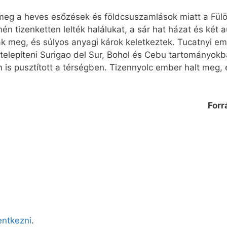
g a heves esőzések és földcsuszamlások miatt a Fülöp
nén tizenketten lelték halálukat, a sár hat házat és két
tak meg, és súlyos anyagi károk keletkeztek. Tucatnyi 
itelepíteni Surigao del Sur, Bohol és Cebu tartományokb
 is pusztított a térségben. Tizennyolc ember halt meg, 
Forr
lentkezni
.