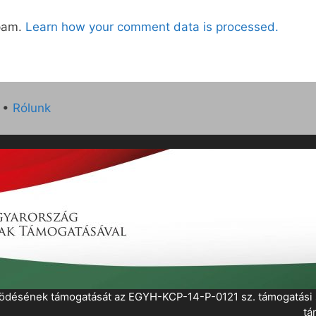
spam.
Learn how your comment data is processed.
•
Rólunk
működésének támogatását az EGYH-KCP-14-P-0121 sz. támogatás
tá