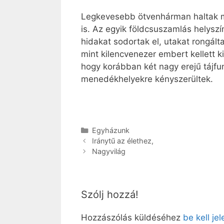
Legkevesebb ötvenhárman haltak me
is. Az egyik földcsuszamlás helyszí
hidakat sodortak el, utakat rongál
mint kilencvenezer embert kellett k
hogy korábban két nagy erejű tájfun
menedékhelyekre kényszerültek.
Kategória
Egyházunk
Iránytű az élethez,
Nagyvilág
Szólj hozzá!
Hozzászólás küldéséhez
be kell je