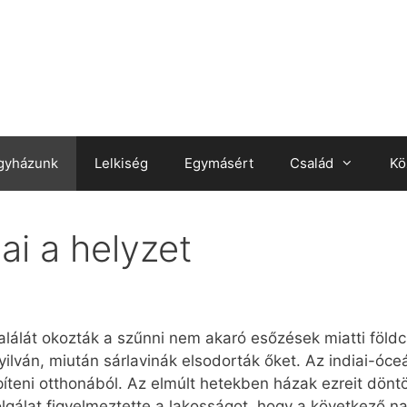
gyházunk
Lelkiség
Egymásért
Család
Kö
ai a helyzet
alálát okozták a szűnni nem akaró esőzések miatti föl
yilván, miután sárlavinák elsodorták őket. Az indiai-óc
píteni otthonából. Az elmúlt hetekben házak ezreit dönt
zolgálat figyelmeztette a lakosságot, hogy a következő 