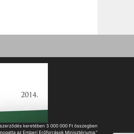
i szerződés keretében 3 000 000 Ft összegben
mogatta az Emberi Erőforrások Minisztériuma.”