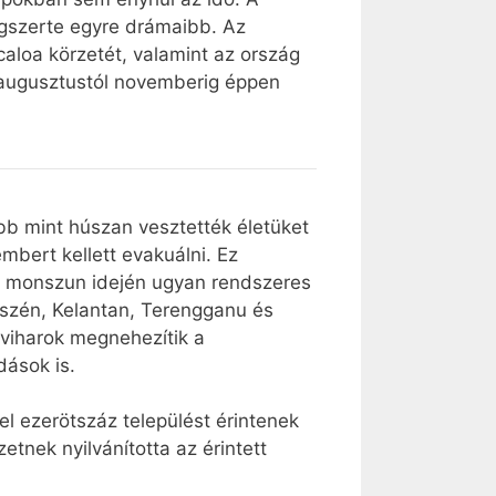
ágszerte egyre drámaibb. Az
caloa körzetét, valamint az ország
t augusztustól novemberig éppen
bb mint húszan vesztették életüket
bert kellett evakuálni. Ez
es monszun idején ugyan rendszeres
részén, Kelantan, Terengganu és
lviharok megnehezítik a
dások is.
el ezerötszáz települést érintenek
tnek nyilvánította az érintett