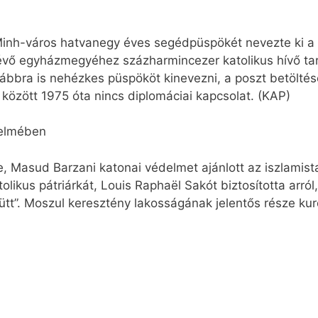
inh-város hatvanegy éves segédpüspökét nevezte ki a
évő egyházmegyéhez százharmincezer katolikus hívő tar
vábbra is nehézkes püspököt kinevezni, a poszt betöltés
között 1975 óta nincs diplomáciai kapcsolat. (KAP)
delmében
, Masud Barzani katonai védelmet ajánlott az iszlamista 
olikus pátriárkát, Louis Raphaël Sakót biztosította arról
tt”. Moszul keresztény lakosságának jelentős része kur