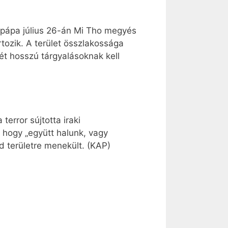
 pápa július 26-án Mi Tho megyés
tozik. A terület összlakossága
ét hosszú tárgyalásoknak kell
terror sújtotta iraki
, hogy „együtt halunk, vagy
d területre menekült. (KAP)