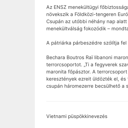
Az ENSZ menekültügyi főbiztossága,
növekszik a Földközi-tengeren Euró
Csupán az utóbbi néhány nap alatt 
menekültválság fokozódik – mondta
A pátriárka párbeszédre szólítja fel
Bechara Boutros Raï libanoni maroni
terrorcsoportot. „Ti a fegyverek s
maronita főpásztor. A terrorcsoport
keresztények ezreit üldözték el, é
csupán háromezerre becsülhető a 
Vietnami püspökkinevezés