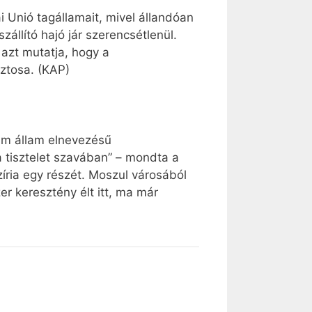
 Unió tagállamait, mivel állandóan
llító hajó jár szerencsétlenül.
 azt mutatja, hogy a
ztosa. (KAP)
lám állam elnevezésű
a tisztelet szavában” – mondta a
zíria egy részét. Moszul városából
r keresztény élt itt, ma már