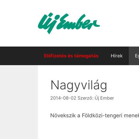
Kilépés
a
tartalomba
Előfizetés és támogatás
Hírek
E
Nagyvilág
2014-08-02
Szerző:
Új Ember
Növekszik a Földközi-tengeri mene