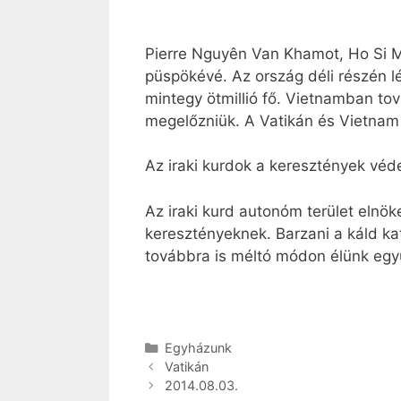
Pierre Nguyên Van Khamot, Ho Si M
püspökévé. Az ország déli részén l
mintegy ötmillió fő. Vietnamban to
megelőzniük. A Vatikán és Vietnam 
Az iraki kurdok a keresztények vé
Az iraki kurd autonóm terület elnöke
keresztényeknek. Barzani a káld kat
továbbra is méltó módon élünk együ
Kategória
Egyházunk
Vatikán
2014.08.03.