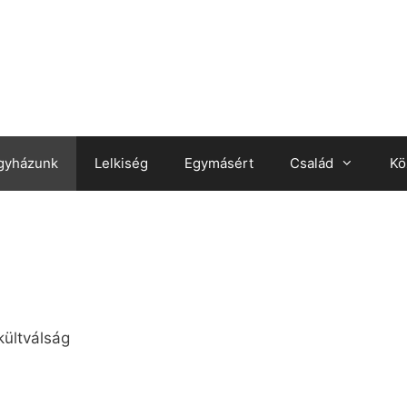
gyházunk
Lelkiség
Egymásért
Család
Kö
kültválság