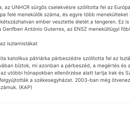
 az UNHCR sürgős cselekvésre szólította fel az Európai
pa felé menekülők száma, és egyre több menekülteket szá
kétszázhatvan ember vesztette életét a tengeren. Ez is
 Genfben António Guterres, az ENSZ menekültügyi főbi
 az iszlamistákat
ta katolikus pátriárka párbeszédre szólította fel az Isz
zavában bíztok, mi azonban a párbeszéd, a megértés és 
 az utóbbi hónapokban ellenőrzése alatt tartja Irak és S
s felgyújtották a székesegyházat. 2003-ban még ötveneze
számuk. (KAP)