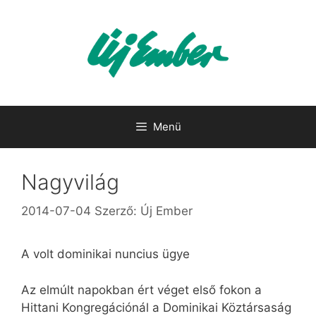
Kilépés
a
tartalomba
Menü
Nagyvilág
2014-07-04
Szerző:
Új Ember
A volt dominikai nuncius ügye
Az elmúlt napokban ért véget első fokon a
Hittani Kongregációnál a Dominikai Köztársaság