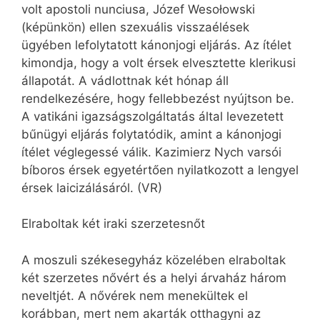
volt apostoli nunciusa, Józef Wesołowski
(képünkön) ellen szexuális visszaélések
ügyében lefolytatott kánonjogi eljárás. Az ítélet
kimondja, hogy a volt érsek elvesztette klerikusi
állapotát. A vádlottnak két hónap áll
rendelkezésére, hogy fellebbezést nyújtson be.
A vatikáni igazságszolgáltatás által levezetett
bűnügyi eljárás folytatódik, amint a kánonjogi
ítélet véglegessé válik. Kazimierz Nych varsói
bíboros érsek egyetértően nyilatkozott a lengyel
érsek laicizálásáról. (VR)
Elraboltak két iraki szerzetesnőt
A moszuli székesegyház közelében elraboltak
két szerzetes nővért és a helyi árvaház három
neveltjét. A nővérek nem menekültek el
korábban, mert nem akarták otthagyni az