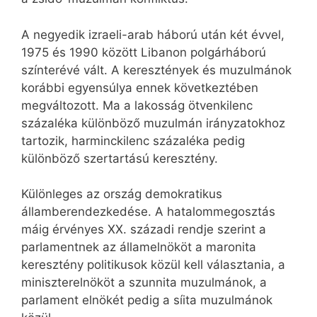
A negyedik izraeli-arab háború után két évvel,
1975 és 1990 között Libanon polgárháború
színterévé vált. A keresztények és muzulmánok
korábbi egyensúlya ennek következtében
megváltozott. Ma a lakosság ötvenkilenc
százaléka különböző muzulmán irányzatokhoz
tartozik, harminckilenc százaléka pedig
különböző szertartású keresztény.
Különleges az ország demokratikus
államberendezkedése. A hatalommegosztás
máig érvényes XX. századi rendje szerint a
parlamentnek az államelnököt a maronita
keresztény politikusok közül kell választania, a
miniszterelnököt a szunnita muzulmánok, a
parlament elnökét pedig a síita muzulmánok