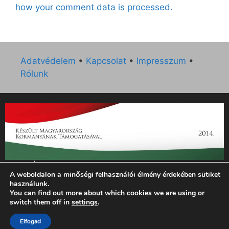
how your comment data is processed.
Adatvédelem
•
Kapcsolat
•
Impresszum
•
Rólunk
„Az Új Ember katolikus hetilap 2014. évi működésének
A weboldalon a minőségi felhasználói élmény érdekében sütiket
támogatását az EGYH-KCP-14-P-0121 sz. támogatási
használunk.
szerződés keretében 3 000 000 Ft összegben támogatta az
You can find out more about which cookies we are using or
Emberi Erőforrások Minisztériuma.”
switch them off in
settings
.
© 2026 Magyar Kurír - Új Ember
• Készült
GeneratePress
Elfogad