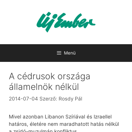
Kilépés
a
tartalomba
Menü
A cédrusok országa
államelnök nélkül
2014-07-04
Szerző:
Rosdy Pál
Mivel azonban Libanon Szíriával és Izraellel
határos, életére nem maradhatott hatás nélkül
a zsidó-muzulmán konfliktus.