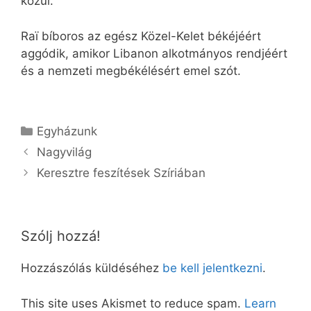
közül.
Raï bíboros az egész Közel-Kelet békéjéért
aggódik, amikor Libanon alkotmányos rendjéért
és a nemzeti megbékélésért emel szót.
Kategória
Egyházunk
Nagyvilág
Keresztre feszítések Szíriában
Szólj hozzá!
Hozzászólás küldéséhez
be kell jelentkezni
.
This site uses Akismet to reduce spam.
Learn