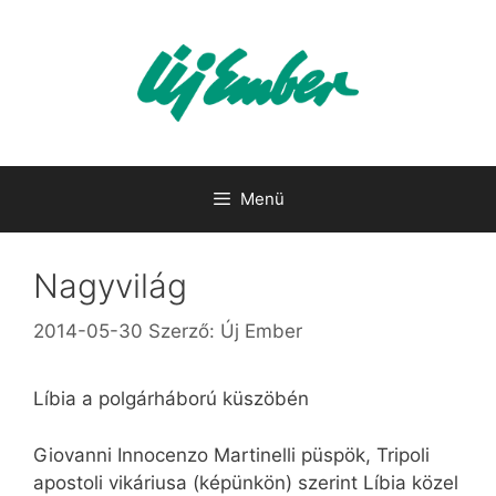
Kilépés
a
tartalomba
Menü
Nagyvilág
2014-05-30
Szerző:
Új Ember
Líbia a polgárháború küszöbén
Giovanni Innocenzo Martinelli püspök, Tripoli
apostoli vikáriusa (képünkön) szerint Líbia közel