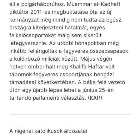
áll a polgárháborúhoz. Muammar al-Kadhafi
diktátor 2011-es megbuktatása óta az új
kormányzat még mindig nem tudta az egész
országra kiterjeszteni hatalmát, egyes
felkelőcsoportokat máig sem sikerült
lefegyvereznie. Az utóbbi hónapokban még
inkább fellángoltak a fegyveres összecsapások
a különböző milíciák között. Május végén
hetven ember halt meg Khalifa Haftar volt
tábornok fegyveres csoportjának bengázi
támadásai következtében. A béke felé vezető
úton egy újabb lépés lehet a június 25-én
tartandó parlamenti választás. (KAP)
A nigériai katolikusok áldozatai