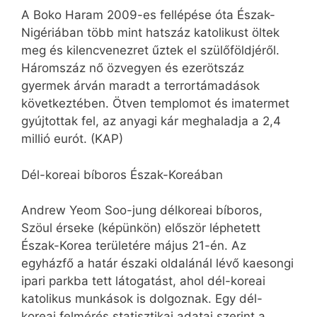
A Boko Haram 2009-es fellépése óta Észak-
Nigériában több mint hatszáz katolikust öltek
meg és kilencvenezret űztek el szülőföldjéről.
Háromszáz nő özvegyen és ezerötszáz
gyermek árván maradt a terrortámadások
következtében. Ötven templomot és imatermet
gyújtottak fel, az anyagi kár meghaladja a 2,4
millió eurót. (KAP)
Dél-koreai bíboros Észak-Koreában
Andrew Yeom Soo-jung délkoreai bíboros,
Szöul érseke (képünkön) először léphetett
Észak-Korea területére május 21-én. Az
egyházfő a határ északi oldalánál lévő kaesongi
ipari parkba tett látogatást, ahol dél-koreai
katolikus munkások is dolgoznak. Egy dél-
koreai felmérés statisztikai adatai szerint a