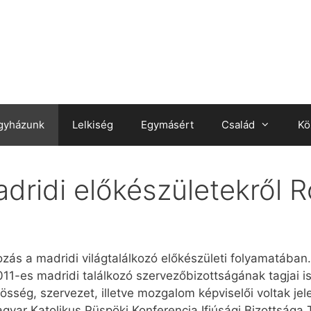
gyházunk
Lelkiség
Egymásért
Család
Kö
adridi előkészületekről
ozás a madridi világtalálkozó előkészületi folyamatába
1-es madridi találkozó szervezőbizottságának tagjai is
össég, szervezet, illetve mozgalom képviselői voltak je
gyar Katolikus Püspöki Konferencia Ifjúsági Bizottsága