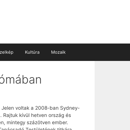
zelkép
Kultúra
Mozaik
 Rómában
n. Jelen voltak a 2008-ban Sydney-
. Rajtuk kívül hetven ország és
len, mintegy százötven ember.
 Tanácsadó Testületének titkára