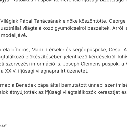
a Világiak Pápai Tanácsának elnöke köszöntötte. George 
ztráliai világtalálkozó gyümölcseiről beszéltek. Arról is
 modelljévé.
Varela bíboros, Madrid érseke és segédpüspöke, Cesar 
gtalálkozó előkészítésében jelentkező kérdésekről, kihív
ti szervezési információ is. Joseph Clemens püspök, a 
XXIV. ifjúsági világnapra írt üzenetét.
sárnap a Benedek pápa által bemutatott ünnepi szentmisé
alok átnyújtották az ifjúsági világtalálkozók keresztjét é
gét”