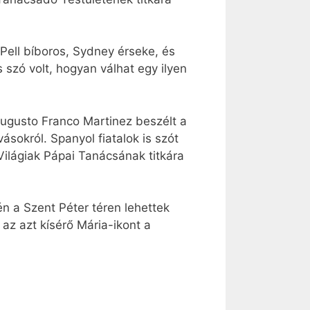
Pell bíboros, Sydney érseke, és
 szó volt, hogyan válhat egy ilyen
Augusto Franco Martinez beszélt a
ásokról. Spanyol fiatalok is szót
Világiak Pápai Tanácsának titkára
n a Szent Péter téren lehettek
s az azt kísérő Mária-ikont a