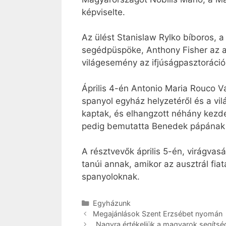
képviselte.
Az ülést Stanislaw Rylko bíboros, 
segédpüspöke, Anthony Fisher az aus
világesemény az ifjúságpasztoráció
Április 4-én Antonio Maria Rouco 
spanyol egyház helyzetéről és a vilá
kaptak, és elhangzott néhány kezde
pedig bemutatta Benedek pápának a 
A résztvevők április 5-én, virágva
tanúi annak, amikor az ausztrál fiat
spanyoloknak.
Kategória
Egyházunk
Megajánlások Szent Erzsébet nyomán
„Nagyra értékeljük a magyarok segítsé