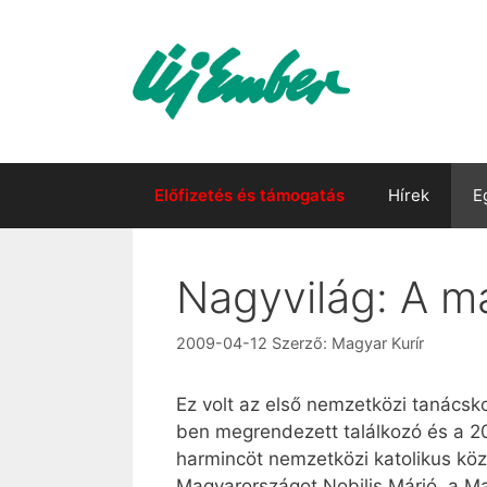
Kilépés
a
tartalomba
Előfizetés és támogatás
Hírek
E
Nagyvilág: A m
2009-04-12
Szerző:
Magyar Kurír
Ez volt az első nemzetközi tanácsk
ben megrendezett találkozó és a 201
harmincöt nemzetközi katolikus köz
Magyarországot Nobilis Márió, a Ma