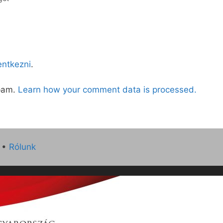
lentkezni
.
spam.
Learn how your comment data is processed.
•
Rólunk