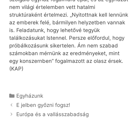
nem világi értelemben vett hatalmi
struktúraként értelmezi. „Nyitottnak kell lennünk
az emberek felé, bármilyen helyzetben vannak
is. Feladatunk, hogy lehetővé tegyük
találkozásukat Istennel. Persze előfordul, hogy
próbálkozásunk sikertelen. Ám nem szabad
számokban mérnünk az eredményeket, mint
egy konszernben” fogalmazott az olasz érsek.
(KAP)
Kategória
Egyházunk
E jelben győzni fogsz!
Európa és a vallásszabadság