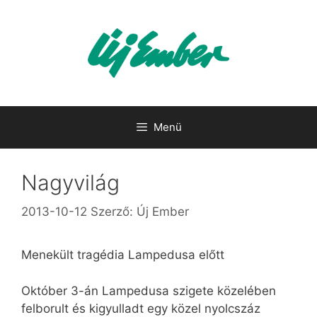
Kilépés
a
tartalomba
Menü
Nagyvilág
2013-10-12
Szerző:
Új Ember
Menekült tragédia Lampedusa előtt
Október 3-án Lampedusa szigete közelében
felborult és kigyulladt egy közel nyolcszáz