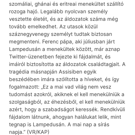
szomáliai, ghánai és eritreai menekültet szállító
rozoga hajó. Legalább nyolcvan személy
vesztette életét, és az áldozatok száma még
tovább emelkedhet. Az utasok közül
száznegyvenegy személyt tudtak biztosan
megmenteni. Ferenc pápa, aki júliusban járt
Lampedusán a menekültek között, már aznap
Twitter-üzenetben fejezte ki fájdalmát, és
imáiról biztosította az áldozatok családtagjait. A
tragédia másnapján Assisiben egyik
beszédében imára szólította a híveket, és így
fogalmazott: „Ez a mai vad világ nem vesz
tudomást azokról, akiknek el kell menekülniük a
szolgaságból, az éhezésből, el kell menekülniük
azért, hogy a szabadságot keressék. Rendkívüli
fájdalom látnunk, ahogyan halálukat lelik, mint
tegnap is Lampedusán. A mai nap a sírás
napja.” (VR/KAP)