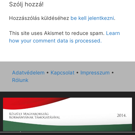
Szólj hozzá!
Hozzászólás küldéséhez
be kell jelentkezni
.
This site uses Akismet to reduce spam.
Learn
how your comment data is processed.
Adatvédelem
•
Kapcsolat
•
Impresszum
•
Rólunk
„Az Új Ember katolikus hetilap 2014. évi működésének