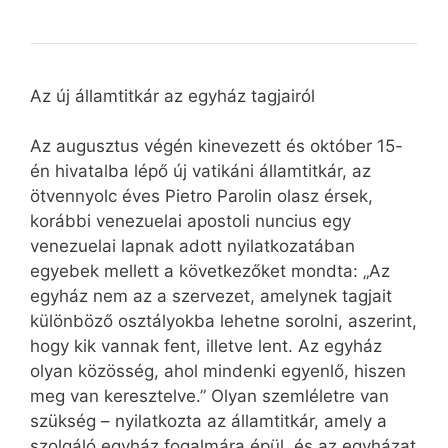
Az új államtitkár az egyház tagjairól
Az augusztus végén kinevezett és október 15-
én hivatalba lépő új vatikáni államtitkár, az
ötvennyolc éves Pietro Parolin olasz érsek,
korábbi venezuelai apostoli nuncius egy
venezuelai lapnak adott nyilatkozatában
egyebek mellett a következőket mondta: „Az
egyház nem az a szervezet, amelynek tagjait
különböző osztályokba lehetne sorolni, aszerint,
hogy kik vannak fent, illetve lent. Az egyház
olyan közösség, ahol mindenki egyenlő, hiszen
meg van keresztelve.” Olyan szemléletre van
szükség – nyilatkozta az államtitkár, amely a
szolgáló egyház fogalmára épül, és az egyházat