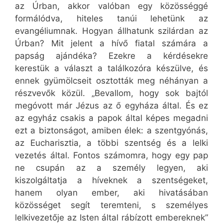
az Úrban, akkor valóban egy közösséggé
formálódva, hiteles tanúi lehetünk az
evangéliumnak. Hogyan állhatunk szilárdan az
Úrban? Mit jelent a hívő fiatal számára a
papság ajándéka? Ezekre a kérdésekre
kerestük a választ a találkozóra készülve, és
ennek gyümölcseit osztották meg néhányan a
részvevők közül. „Bevallom, hogy sok bajtól
megóvott már Jézus az ő egyháza által. És ez
az egyház csakis a papok által képes megadni
ezt a biztonságot, amiben élek: a szentgyónás,
az Eucharisztia, a többi szentség és a lelki
vezetés által. Fontos számomra, hogy egy pap
ne csupán az a személy legyen, aki
kiszolgáltatja a híveknek a szentségeket,
hanem olyan ember, aki hivatásában
közösséget segít teremteni, s személyes
lelkivezetője az Isten által rábízott embereknek”