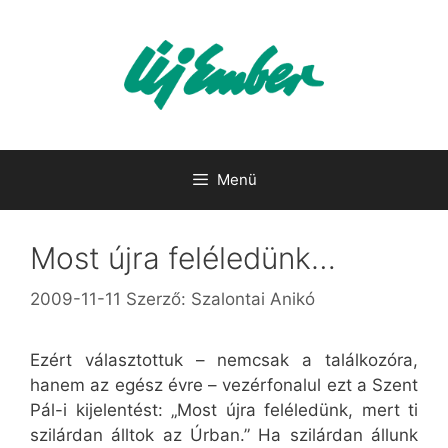
Kilépés
a
tartalomba
Menü
Most újra feléledünk…
2009-11-11
Szerző:
Szalontai Anikó
Ezért választottuk – nemcsak a találkozóra,
hanem az egész évre – vezérfonalul ezt a Szent
Pál-i kijelentést: „Most újra feléledünk, mert ti
szilárdan álltok az Úrban.” Ha szilárdan állunk