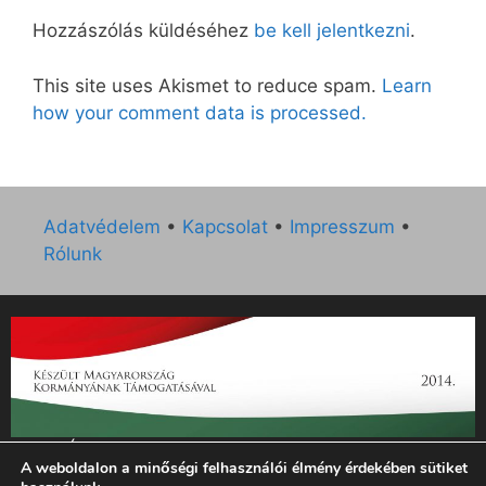
Hozzászólás küldéséhez
be kell jelentkezni
.
This site uses Akismet to reduce spam.
Learn
how your comment data is processed.
Adatvédelem
•
Kapcsolat
•
Impresszum
•
Rólunk
„Az Új Ember katolikus hetilap 2014. évi működésének
A weboldalon a minőségi felhasználói élmény érdekében sütiket
támogatását az EGYH-KCP-14-P-0121 sz. támogatási