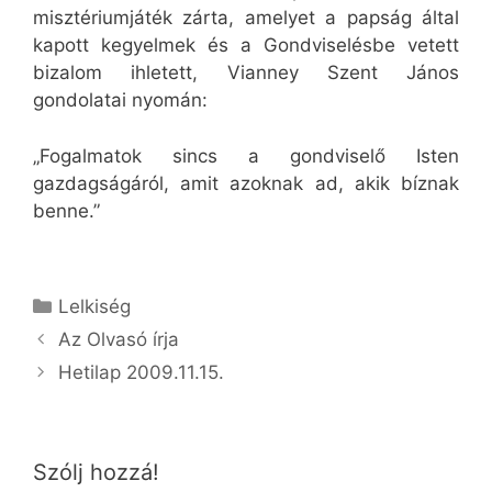
misztériumjáték zárta, amelyet a papság által
kapott kegyelmek és a Gondviselésbe vetett
bizalom ihletett, Vianney Szent János
gondolatai nyomán:
„Fogalmatok sincs a gondviselő Isten
gazdagságáról, amit azoknak ad, akik bíznak
benne.”
Kategória
Lelkiség
Az Olvasó írja
Hetilap 2009.11.15.
Szólj hozzá!