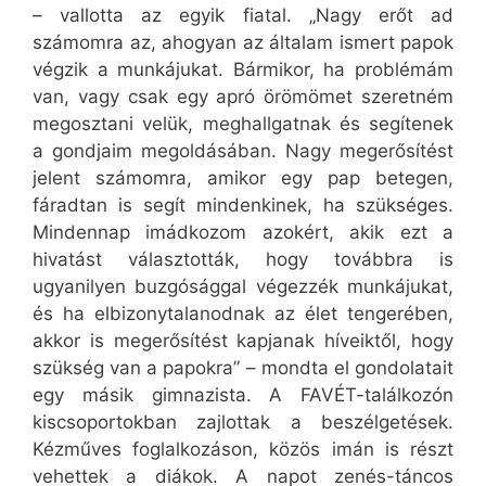
– vallotta az egyik fiatal. „Nagy erőt ad
számomra az, ahogyan az általam ismert papok
végzik a munkájukat. Bármikor, ha problémám
van, vagy csak egy apró örömömet szeretném
megosztani velük, meghallgatnak és segítenek
a gondjaim megoldásában. Nagy megerősítést
jelent számomra, amikor egy pap betegen,
fáradtan is segít mindenkinek, ha szükséges.
Mindennap imádkozom azokért, akik ezt a
hivatást választották, hogy továbbra is
ugyanilyen buzgósággal végezzék munkájukat,
és ha elbizonytalanodnak az élet tengerében,
akkor is megerősítést kapjanak híveiktől, hogy
szükség van a papokra” – mondta el gondolatait
egy másik gimnazista. A FAVÉT-találkozón
kiscsoportokban zajlottak a beszélgetések.
Kézműves foglalkozáson, közös imán is részt
vehettek a diákok. A napot zenés-táncos