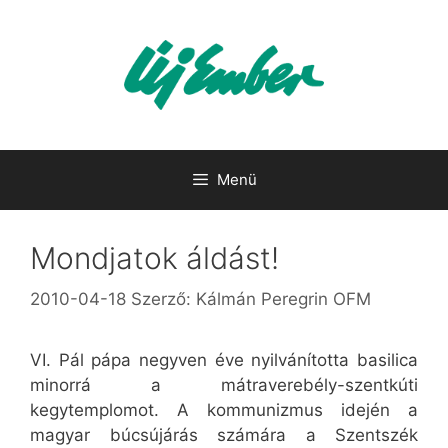
Kilépés
a
tartalomba
Menü
Mondjatok áldást!
2010-04-18
Szerző:
Kálmán Peregrin OFM
VI. Pál pápa negyven éve nyilvánította basilica
minorrá a mátraverebély-szentkúti
kegytemplomot. A kommunizmus idején a
magyar búcsújárás számára a Szentszék