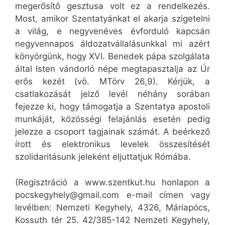
megerősítő gesztusa volt ez a rendelkezés.
Most, amikor Szentatyánkat el akarja szigetelni
a világ, e negyvenéves évforduló kapcsán
negyvennapos áldozatvállalásunkkal mi azért
könyörgünk, hogy XVI. Benedek pápa szolgálata
által Isten vándorló népe megtapasztalja az Úr
erős kezét (vö. MTörv 26,9). Kérjük, a
csatlakozását jelző levél néhány sorában
fejezze ki, hogy támogatja a Szentatya apostoli
munkáját, közösségi felajánlás esetén pedig
jelezze a csoport tagjainak számát. A beérkező
írott és elektronikus levelek összesítését
szolidaritásunk jeleként eljuttatjuk Rómába.
(Regisztráció a www.szentkut.hu honlapon a
pocskegyhely@gmail.com e-mail címen vagy
levélben: Nemzeti Kegyhely, 4326, Máriapócs,
Kossuth tér 25. 42/385-142 Nemzeti Kegyhely,