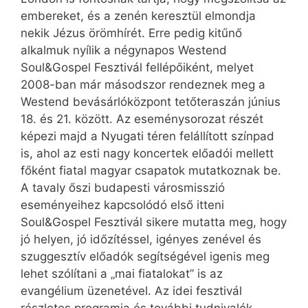
embereket, és a zenén keresztül elmondja
nekik Jézus örömhírét. Erre pedig kitűnő
alkalmuk nyílik a négynapos Westend
Soul&Gospel Fesztivál fellépőiként, melyet
2008-ban már másodszor rendeznek meg a
Westend bevásárlóközpont tetőteraszán június
18. és 21. között. Az eseménysorozat részét
képezi majd a Nyugati téren felállított színpad
is, ahol az esti nagy koncertek előadói mellett
főként fiatal magyar csapatok mutatkoznak be.
A tavaly őszi budapesti városmisszió
eseményeihez kapcsolódó első itteni
Soul&Gospel Fesztivál sikere mutatta meg, hogy
jó helyen, jó időzítéssel, igényes zenével és
szuggesztív előadók segítségével igenis meg
lehet szólítani a „mai fiatalokat” is az
evangélium üzenetével. Az idei fesztivál