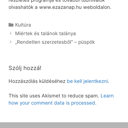
részletes programja és további tudnivalók
olvashatók a www.ezazanap.hu weboldalon.
Kategória
Kultúra
Miértek és talánok talánya
„Rendetlen szerzetesből” – püspök
Szólj hozzá!
Hozzászólás küldéséhez
be kell jelentkezni
.
This site uses Akismet to reduce spam.
Learn
how your comment data is processed.