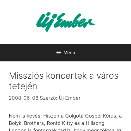
Kilépés
a
tartalomba
Menü
Missziós koncertek a város
tetején
2008-06-08
Szerző:
Új Ember
Nem is kevés! Hiszen a Golgota Gospel Kórus, a
Bolyki Brothers, Rontó Kitty és a Hillsong
London is fontosnak tartja, hogy megszólítsa az