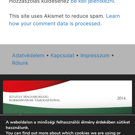
Hozzászólás küldéséhez
be kell jelentkezni
.
This site uses Akismet to reduce spam.
Learn
how your comment data is processed.
Adatvédelem
•
Kapcsolat
•
Impresszum
•
Rólunk
„Az Új Ember katolikus hetilap 2014. évi működésének
A weboldalon a minőségi felhasználói élmény érdekében sütiket
támogatását az EGYH-KCP-14-P-0121 sz. támogatási
használunk.
szerződés keretében 3 000 000 Ft összegben támogatta az
You can find out more about which cookies we are using or