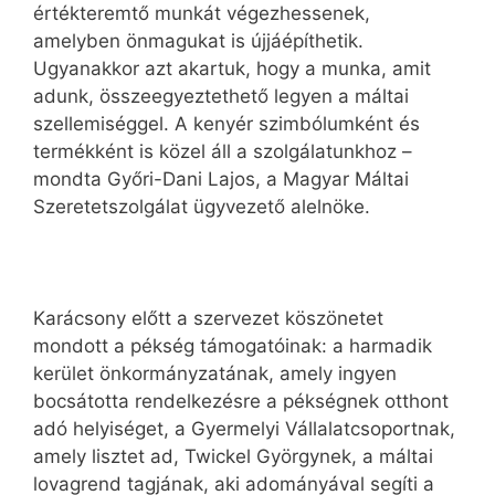
értékteremtő munkát végezhessenek,
amelyben önmagukat is újjáépíthetik.
Ugyanakkor azt akartuk, hogy a munka, amit
adunk, összeegyeztethető legyen a máltai
szellemiséggel. A kenyér szimbólumként és
termékként is közel áll a szolgálatunkhoz –
mondta Győri-Dani Lajos, a Magyar Máltai
Szeretetszolgálat ügyvezető alelnöke.
Karácsony előtt a szervezet köszönetet
mondott a pékség támogatóinak: a harmadik
kerület önkormányzatának, amely ingyen
bocsátotta rendelkezésre a pékségnek otthont
adó helyiséget, a Gyermelyi Vállalatcsoportnak,
amely lisztet ad, Twickel Györgynek, a máltai
lovagrend tagjának, aki adományával segíti a