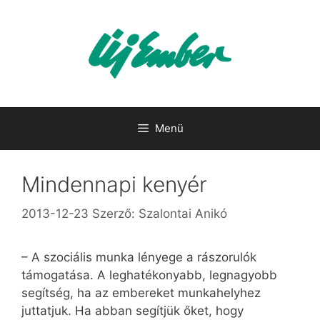
Kilépés
a
tartalomba
Menü
Mindennapi kenyér
2013-12-23
Szerző:
Szalontai Anikó
– A szociális munka lényege a rászorulók
támogatása. A leghatékonyabb, legnagyobb
segítség, ha az embereket munkahelyhez
juttatjuk. Ha abban segítjük őket, hogy