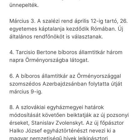
ünnepelték.
Március 3. A szalézi rend április 12-ig tartó, 26.
egyetemes káptalanja kezdődik Rómában. Új
általános rendfőnököt is választanak.
4. Tarcisio Bertone bíboros államtitkár három
napra Örményországba látogat.
6. A bíboros államtitkár az Örményországgal
szomszédos Azerbajdzsánban folytatta útját
március 9-ig.
8. A szlovákiai egyházmegyei határok
módosítását követően beiktatják az új pozsonyi
érseket, Stanislav Zvolenskyt. Az új főpásztor
Halko József egyháztörténészt nevezi ki a
magyar nemzetiségű hívek lelkipásztori