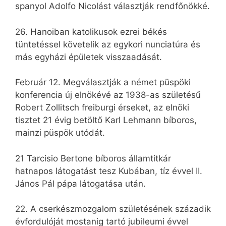
spanyol Adolfo Nicolást választják rendfőnökké.
26. Hanoiban katolikusok ezrei békés
tüntetéssel követelik az egykori nunciatúra és
más egyházi épületek visszaadását.
Február 12. Megválasztják a német püspöki
konferencia új elnökévé az 1938-as születésű
Robert Zollitsch freiburgi érseket, az elnöki
tisztet 21 évig betöltő Karl Lehmann bíboros,
mainzi püspök utódát.
21 Tarcisio Bertone bíboros államtitkár
hatnapos látogatást tesz Kubában, tíz évvel II.
János Pál pápa látogatása után.
22. A cserkészmozgalom születésének századik
évfordulóját mostanig tartó jubileumi évvel