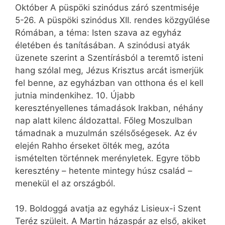
Október A püspöki szinódus záró szentmiséje
5-26. A püspöki szinódus XII. rendes közgyűlése
Rómában, a téma: Isten szava az egyház
életében és tanításában. A szinódusi atyák
üzenete szerint a Szentírásból a teremtő isteni
hang szólal meg, Jézus Krisztus arcát ismerjük
fel benne, az egyházban van otthona és el kell
jutnia mindenkihez. 10. Újabb
keresztényellenes támadások Irakban, néhány
nap alatt kilenc áldozattal. Főleg Moszulban
támadnak a muzulmán szélsőségesek. Az év
elején Rahho érseket ölték meg, azóta
ismételten történnek merényletek. Egyre több
keresztény – hetente mintegy húsz család –
menekül el az országból.
19. Boldoggá avatja az egyház Lisieux-i Szent
Teréz szüleit. A Martin házaspár az első, akiket