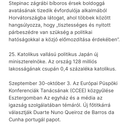
Stepinac zágrábi bíboros érsek boldoggá
avatásának tizedik évfordulója alkalmából
Horvátországba látogat, ahol többek között
hangsúlyozza, hogy „tisztességes és nyitott
párbeszédre van szükség a politikai
hatóságokkal a közjó előmozdítása érdekében”.
25. Katolikus vallású politikus Japán új
miniszterelnöke. Az ország 128 milliós
lakosságának csupán 0,4 százaléka katolikus.
Szeptember 30-október 3. Az Európai Püspöki
Konferenciák Tanácsának (CCEE) közgyűlése
Esztergomban Az egyház és a média az
igazság szolgálatában témáról. Új főtitkárrá
választják Duarte Nuno Queiroz de Barros da
Cunha portugál papot.