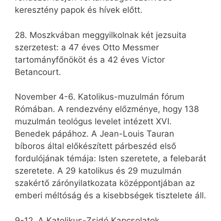
keresztény papok és hívek előtt.
28. Moszkvában meggyilkolnak két jezsuita
szerzetest: a 47 éves Otto Messmer
tartományfőnököt és a 42 éves Victor
Betancourt.
November 4-6. Katolikus-muzulmán fórum
Rómában. A rendezvény előzménye, hogy 138
muzulmán teológus levelet intézett XVI.
Benedek pápához. A Jean-Louis Tauran
bíboros által előkészített párbeszéd első
fordulójának témája: Isten szeretete, a felebarát
szeretete. A 29 katolikus és 29 muzulmán
szakértő zárónyilatkozata középpontjában az
emberi méltóság és a kisebbségek tisztelete áll.
9-12. A Katolikus-Zsidó Kapcsolatok