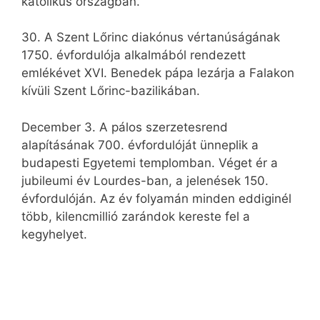
katolikus országban.
30. A Szent Lőrinc diakónus vértanúságának
1750. évfordulója alkalmából rendezett
emlékévet XVI. Benedek pápa lezárja a Falakon
kívüli Szent Lőrinc-bazilikában.
December 3. A pálos szerzetesrend
alapításának 700. évfordulóját ünneplik a
budapesti Egyetemi templomban. Véget ér a
jubileumi év Lourdes-ban, a jelenések 150.
évfordulóján. Az év folyamán minden eddiginél
több, kilencmillió zarándok kereste fel a
kegyhelyet.