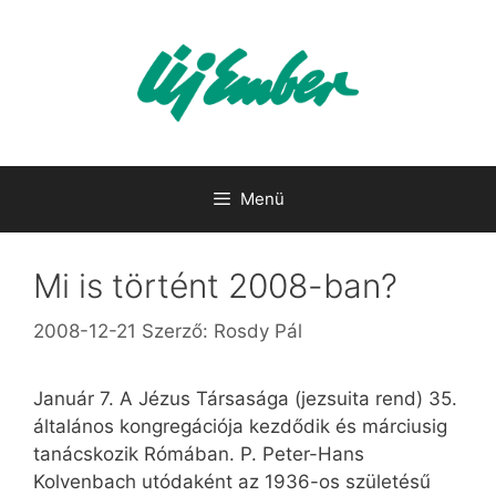
Kilépés
a
tartalomba
Menü
Mi is történt 2008-ban?
2008-12-21
Szerző:
Rosdy Pál
Január 7. A Jézus Társasága (jezsuita rend) 35.
általános kongregációja kezdődik és márciusig
tanácskozik Rómában. P. Peter-Hans
Kolvenbach utódaként az 1936-os születésű