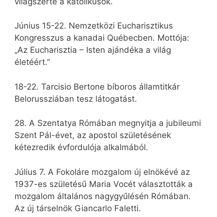
világszerte a katolikusok.
Június 15-22. Nemzetközi Eucharisztikus
Kongresszus a kanadai Québecben. Mottója:
„Az Eucharisztia – Isten ajándéka a világ
életéért.”
18-22. Tarcisio Bertone bíboros államtitkár
Belorussziában tesz látogatást.
28. A Szentatya Rómában megnyitja a jubileumi
Szent Pál-évet, az apostol születésének
kétezredik évfordulója alkalmából.
Július 7. A Fokoláre mozgalom új elnökévé az
1937-es születésű Maria Vocét választották a
mozgalom általános nagygyűlésén Rómában.
Az új társelnök Giancarlo Faletti.