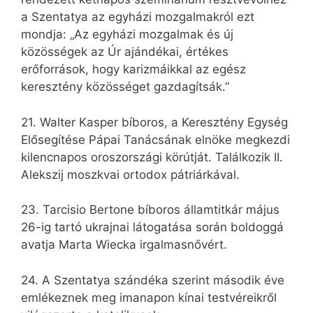
a Szentatya az egyházi mozgalmakról ezt
mondja: „Az egyházi mozgalmak és új
közösségek az Úr ajándékai, értékes
erőforrások, hogy karizmáikkal az egész
keresztény közösséget gazdagítsák.”
21. Walter Kasper bíboros, a Keresztény Egység
Elősegítése Pápai Tanácsának elnöke megkezdi
kilencnapos oroszországi körútját. Találkozik II.
Alekszij moszkvai ortodox pátriárkával.
23. Tarcisio Bertone bíboros államtitkár május
26-ig tartó ukrajnai látogatása során boldoggá
avatja Marta Wiecka irgalmasnővért.
24. A Szentatya szándéka szerint második éve
emlékeznek meg imanapon kínai testvéreikről