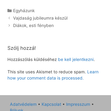
Kategória
Egyházunk
Vajdaság jubileumra készül
Diákok, esti fényben
Szólj hozzá!
Hozzászólás küldéséhez
be kell jelentkezni
.
This site uses Akismet to reduce spam.
Learn
how your comment data is processed.
Adatvédelem
•
Kapcsolat
•
Impresszum
•
Rólunk