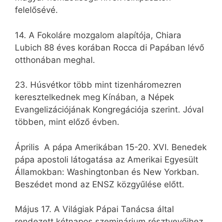
felelősévé.
14. A Fokoláre mozgalom alapítója, Chiara
Lubich 88 éves korában Rocca di Papában lévő
otthonában meghal.
23. Húsvétkor több mint tizenháromezren
keresztelkednek meg Kínában, a Népek
Evangelizációjának Kongregációja szerint. Jóval
többen, mint előző évben.
Április A pápa Amerikában 15-20. XVI. Benedek
pápa apostoli látogatása az Amerikai Egyesült
Államokban: Washingtonban és New Yorkban.
Beszédet mond az ENSZ közgyűlése előtt.
Május 17. A Világiak Pápai Tanácsa által
rendezett kétnapos szeminárium résztvevőihez