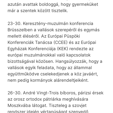
azután avattak boldoggá, hogy gyermeküket
már a szentek között tisztelik.
23-30. Keresztény-muzulmán konferencia
Brüsszelben a vallások szerepéről és egymás
mellett éléséről. Az Európai Püspöki
Konferenciák Tanácsa (CCEE) és az Európai
Egyházak Konferenciája (KEK) rendezte az
európai muzulmánokkal való kapcsolatok
bizottságával közösen. Hangsúlyozzák, hogy a
vallások egyik feladata, hogy az állammal
együttműködve cselekedjenek a köz javáért,
nem pedig kormányok alárendeltjeiként.
26-30. André Vingt-Trois bíboros, párizsi érsek
az orosz ortodox pátriárka meghívására
Moszkvába látogat. Tiszteleg a szovjet
rendszer idején vértanúságot szenvedő