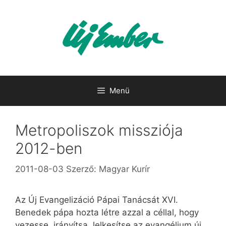
Kilépés
a
tartalomba
Menü
Metropoliszok missziója
2012-ben
2011-08-03
Szerző:
Magyar Kurír
Az Új Evangelizáció Pápai Tanácsát XVI.
Benedek pápa hozta létre azzal a céllal, hogy
vezesse, irányítsa, lelkesítse az evangélium új