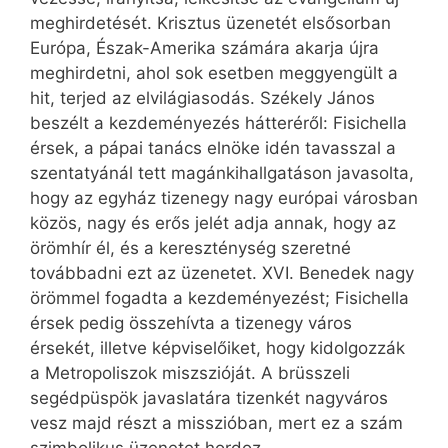
meghirdetését. Krisztus üzenetét elsősorban
Európa, Észak-Amerika számára akarja újra
meghirdetni, ahol sok esetben meggyengült a
hit, terjed az elvilágiasodás. Székely János
beszélt a kezdeményezés hátteréről: Fisichella
érsek, a pápai tanács elnöke idén tavasszal a
szentatyánál tett magánkihallgatáson javasolta,
hogy az egyház tizenegy nagy európai városban
közös, nagy és erős jelét adja annak, hogy az
örömhír él, és a kereszténység szeretné
továbbadni ezt az üzenetet. XVI. Benedek nagy
örömmel fogadta a kezdeményezést; Fisichella
érsek pedig összehívta a tizenegy város
érsekét, illetve képviselőiket, hogy kidolgozzák
a Metropoliszok miszszióját. A brüsszeli
segédpüspök javaslatára tizenkét nagyváros
vesz majd részt a misszióban, mert ez a szám