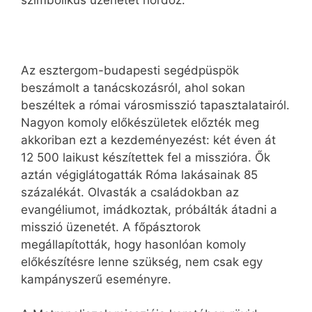
szimbolikus üzenetet hordoz.
Az esztergom-budapesti segédpüspök
beszámolt a tanácskozásról, ahol sokan
beszéltek a római városmisszió tapasztalatairól.
Nagyon komoly előkészületek előzték meg
akkoriban ezt a kezdeményezést: két éven át
12 500 laikust készítettek fel a misszióra. Ők
aztán végiglátogatták Róma lakásainak 85
százalékát. Olvasták a családokban az
evangéliumot, imádkoztak, próbálták átadni a
misszió üzenetét. A főpásztorok
megállapították, hogy hasonlóan komoly
előkészítésre lenne szükség, nem csak egy
kampányszerű eseményre.