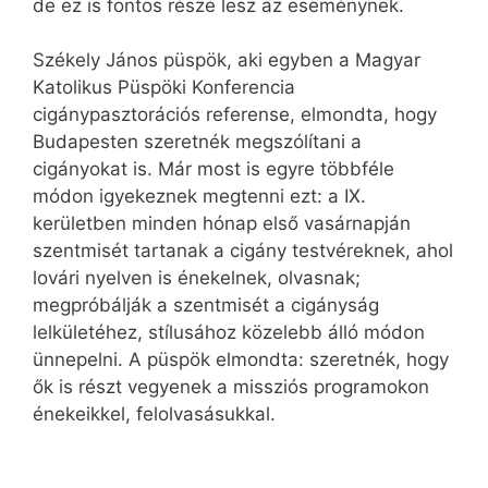
de ez is fontos része lesz az eseménynek.
Székely János püspök, aki egyben a Magyar
Katolikus Püspöki Konferencia
cigánypasztorációs referense, elmondta, hogy
Budapesten szeretnék megszólítani a
cigányokat is. Már most is egyre többféle
módon igyekeznek megtenni ezt: a IX.
kerületben minden hónap első vasárnapján
szentmisét tartanak a cigány testvéreknek, ahol
lovári nyelven is énekelnek, olvasnak;
megpróbálják a szentmisét a cigányság
lelkületéhez, stílusához közelebb álló módon
ünnepelni. A püspök elmondta: szeretnék, hogy
ők is részt vegyenek a missziós programokon
énekeikkel, felolvasásukkal.