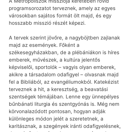
A Metropoliszok missziója keretében rövid
programsorozatot terveznek, amely az egyes
városokban sajátos formát ölt majd, és egy
hosszabb misszió részét képezi.
A tervek szerint jövőre, a nagyböjtben zajlanak
majd az események. Főként a
székesegyházakban, de a plébániákon is híres
emberek, művészek, a kultúra jelentős
képviselői, sportolók – vagyis olyan emberek,
akikre a társadalom odafigyel – olvasnak majd
fel a Bibliából, az evangéliumokból. Katekézist
terveznek a hit, a keresztség, a beavatási
szentségek témájában. Lenne egy ünnepélyes
bűnbánati liturgia és szentgyónás is. Még nem
körvonalazódott pontosan, hogyan adják
különleges módon jelét a szeretetnek, a
karitásznak, a szegények iránti odafigyelésnek,