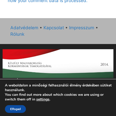
how your comment data is processed.
Adatvédelem
•
Kapcsolat
•
Impresszum
•
Rólunk
„Az Új Ember katolikus hetilap 2014. évi működésének
A weboldalon a minőségi felhasználói élmény érdekében sütiket
támogatását az EGYH-KCP-14-P-0121 sz. támogatási
használunk.
szerződés keretében 3 000 000 Ft összegben támogatta az
You can find out more about which cookies we are using or
Emberi Erőforrások Minisztériuma.”
switch them off in
settings
.
© 2026 Magyar Kurír - Új Ember
• Készült
GeneratePress
Elfogad