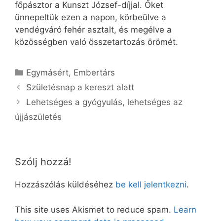
főpásztor a Kunszt József-díjjal. Őket
ünnepeltük ezen a napon, körbeülve a
vendégváró fehér asztalt, és megélve a
közösségben való összetartozás örömét.
Kategória
Egymásért
,
Embertárs
Születésnap a kereszt alatt
Lehetséges a gyógyulás, lehetséges az
újjászületés
Szólj hozzá!
Hozzászólás küldéséhez
be kell jelentkezni
.
This site uses Akismet to reduce spam.
Learn