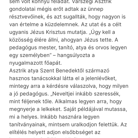
sem volt könnyű feladat. Várszegi Asztrik
gondolatai mégis erőt adtak az ünnep
résztvevőinek, és azt sugallták, hogy nagyon is
van értelme a küzdelemnek. Az utat és a célt
ugyanis Jézus Krisztus mutatja. „Úgy kell a
közösség élére állni, ahogyan Jézus tette. A
pedagógus mester, tanító, atya és orvos legyen
egy személyben” – hangsúlyozta a
nyugalmazott főapát.
Asztrik atya Szent Benedektől származó
hasznos tanácsokkal látta el a jelenlévőket,
mintegy arra a kérdésre válaszolva, hogy milyen
a jó pedagógus. „Neveltjei inkább szeressék,
mint féljenek tőle. Alkalmas legyen arra, hogy
megnyerje a lelkeket. Saját példájával mutassa,
mi a helyes. Inkább hasznára legyen
tanítványainak, mintsem uralkodjon felettük. Az
elítélés helyett adjon elsőbbséget az