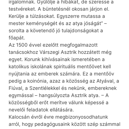
irgalomnak. Gyűlölje a hibákat, de szeresse a
testvéreket. A büntetésnél okosan járjon el.
Kerülje a túlzásokat. Egyszerre mutassa a
mester keménységét és az atya jóságát” –
sorolta a követendő jó tulajdonságokat a
főapát.
Az 1500 évvel ezelőtt megfogalmazott
tanácsokhoz Várszegi Asztrik hozzátett még
egyet. Korunk kihívásainak ismeretében a
katolikus iskolának spirituális mentőövet kell
nyújtania az emberek számára. Ez a mentőöv
pedig a koinónia, azaz a közösség az Atyával, a
Fiúval, a Szentlélekkel és nekünk, embereknek
egymással – hangsúlyozta Asztrik atya. – A
közösségből erőt merítve válunk képessé a
nevelői feladatok ellátására.
Kalocsán évről évre megbizonyosodhatunk
arról, hogy pedagógusaink között szép számmal