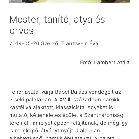
Mester, tanító, atya és
orvos
2019-05-26
Szerző:
Trauttwein Éva
Fotó: Lambert Attila
Fehér asztal várja Bábel Balázs vendégeit az
érseki palotában. A XVIII. században barokk
kastéllyá alakított, klasszicista jegyeket is
mutató, kétemeletes épület a Szentháromság
téren áll, amelyet éppen felújítanak, de még így
is megkapó látványt nyújt U alakban
elhelyezkedő, barokk épületeivel. A palota