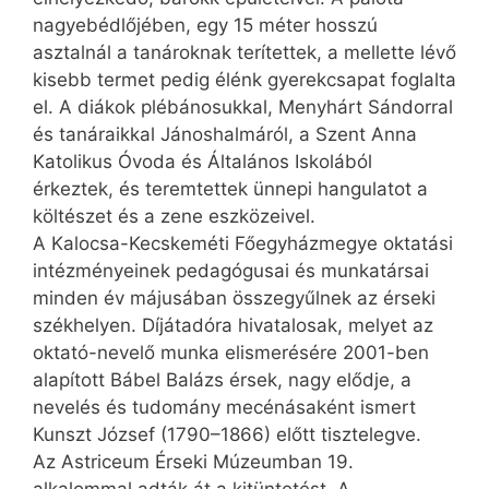
nagyebédlőjében, egy 15 méter hosszú
asztalnál a tanároknak terítettek, a mellette lévő
kisebb termet pedig élénk gyerekcsapat foglalta
el. A diákok plébánosukkal, Menyhárt Sándorral
és tanáraikkal Jánoshalmáról, a Szent Anna
Katolikus Óvoda és Általános Iskolából
érkeztek, és teremtettek ünnepi hangulatot a
költészet és a zene eszközeivel.
A Kalocsa-Kecskeméti Főegyházmegye oktatási
intézményeinek pedagógusai és munkatársai
minden év májusában összegyűlnek az érseki
székhelyen. Díjátadóra hivatalosak, melyet az
oktató-nevelő munka elismerésére 2001-ben
alapított Bábel Balázs érsek, nagy elődje, a
nevelés és tudomány mecénásaként ismert
Kunszt József (1790–1866) előtt tisztelegve.
Az Astriceum Érseki Múzeumban 19.