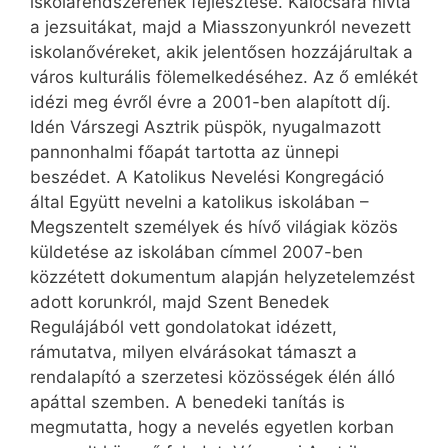
iskolarendszerének fejlesztése. Kalocsára hívta
a jezsuitákat, majd a Miasszonyunkról nevezett
iskolanővéreket, akik jelentősen hozzájárultak a
város kulturális fölemelkedéséhez. Az ő emlékét
idézi meg évről évre a 2001-ben alapított díj.
Idén Várszegi Asztrik püspök, nyugalmazott
pannonhalmi főapát tartotta az ünnepi
beszédet. A Katolikus Nevelési Kongregáció
által Együtt nevelni a katolikus iskolában –
Megszentelt személyek és hívő világiak közös
küldetése az iskolában címmel 2007-ben
közzétett dokumentum alapján helyzetelemzést
adott korunkról, majd Szent Benedek
Regulájából vett gondolatokat idézett,
rámutatva, milyen elvárásokat támaszt a
rendalapító a szerzetesi közösségek élén álló
apáttal szemben. A benedeki tanítás is
megmutatta, hogy a nevelés egyetlen korban