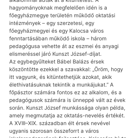
alkalommal adták át a kitüntetést. A
hagyományoknak megfelelően idén is a
főegyházmegye területén működő oktatási
intézmények – egy szerzetesi, egy
főegyházmegyei és egy Kalocsa város
fenntartásában működő iskola – három
pedagógusa vehette át az eszmei és anyagi
elismeréssel járó Kunszt József-díjat.
Az egybegyűlteket Bábel Balázs érsek
köszöntötte ezekkel a szavakkal: „Öröm, hogy
itt vagyunk, és kitüntethetjük azokat, akik
élethivatásuknak tekintik a munkájukat.” A
főpásztor számára fontos ez az alkalom, és a
pedagógusok számára is ünneppé vált az évek
során. Kunszt József munkássága olyan példa,
amely megmutatja az oktatás-nevelés értékét.
A XVIII–XIX. században élt érsek nevével
ugyanis szorosan összeforrt a város