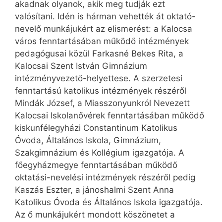
akadnak olyanok, akik meg tudják ezt
valósítani. Idén is hárman vehették át oktató-
nevelő munkájukért az elismerést: a Kalocsa
város fenntartásában működő intézmények
pedagógusai közül Farkasné Bekes Rita, a
Kalocsai Szent István Gimnázium
intézményvezető-helyettese. A szerzetesi
fenntartású katolikus intézmények részéről
Mindák József, a Miasszonyunkról Nevezett
Kalocsai Iskolanővérek fenntartásában működő
kiskunfélegyházi Constantinum Katolikus
Óvoda, Általános Iskola, Gimnázium,
Szakgimnázium és Kollégium igazgatója. A
főegyházmegye fenntartásában működő
oktatási-nevelési intézmények részéről pedig
Kaszás Eszter, a jánoshalmi Szent Anna
Katolikus Óvoda és Általános Iskola igazgatója.
Az ő munkájukért mondott köszönetet a