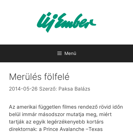
Kilépés
a
tartalomba
Menü
Merülés fölfelé
2014-05-26
Szerző:
Paksa Balázs
Az amerikai független filmes rendező rövid időn
belül immár másodszor mutatja meg, miért
tartják az egyik legérzékenyebb kortárs
direktornak: a Prince Avalanche –Texas