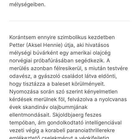
mélységeiben.
Korántsem ennyire szimbolikus kezdetben
Petter (Aksel Hennie) útja, aki hivatásos
mélységi búvárként egy amerikai olajcég
norvégiai próbafúrásában segédkezik. A
merülés azonban félresikerül, s miután testvére
odavész, a gyászoló családot látva eldönti,
hogy tisztázza a baleset körülményeit.
Nyomozása során szó szerint kényelmetlen
kérdések merülnek föl, felvázolva a nyolcvanas
évek skandináv olajbummjának
ellentmondásait. Skjoldbjaerg feszes
tempóban, ám gondolkodtató intelligenciával
vezeti végig a korabeli paranoiathrillerekre
emlékeztető cselekményt a végkifejletig,