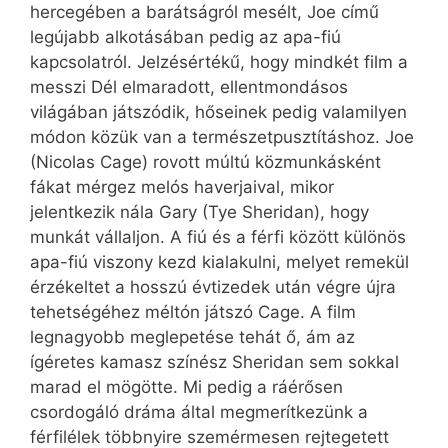
hercegében a barátságról mesélt, Joe című
legújabb alkotásában pedig az apa-fiú
kapcsolatról. Jelzésértékű, hogy mindkét film a
messzi Dél elmaradott, ellentmondásos
világában játszódik, hőseinek pedig valamilyen
módon közük van a természetpusztításhoz. Joe
(Nicolas Cage) rovott múltú közmunkásként
fákat mérgez melós haverjaival, mikor
jelentkezik nála Gary (Tye Sheridan), hogy
munkát vállaljon. A fiú és a férfi között különös
apa-fiú viszony kezd kialakulni, melyet remekül
érzékeltet a hosszú évtizedek után végre újra
tehetségéhez méltón játszó Cage. A film
legnagyobb meglepetése tehát ő, ám az
ígéretes kamasz színész Sheridan sem sokkal
marad el mögötte. Mi pedig a ráérősen
csordogáló dráma által megmerítkezünk a
férfilélek többnyire szemérmesen rejtegetett