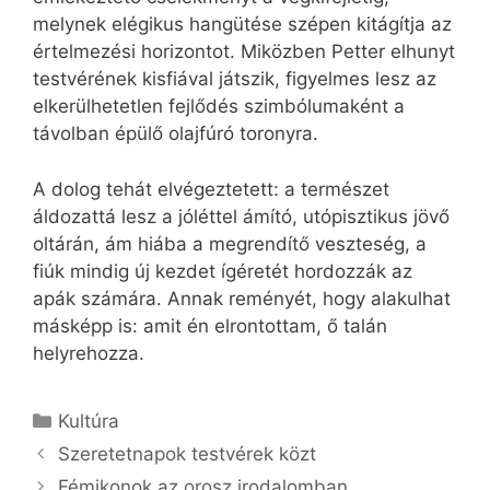
melynek elégikus hangütése szépen kitágítja az
értelmezési horizontot. Miközben Petter elhunyt
testvérének kisfiával játszik, figyelmes lesz az
elkerülhetetlen fejlődés szimbólumaként a
távolban épülő olajfúró toronyra.
A dolog tehát elvégeztetett: a természet
áldozattá lesz a jóléttel ámító, utópisztikus jövő
oltárán, ám hiába a megrendítő veszteség, a
fiúk mindig új kezdet ígéretét hordozzák az
apák számára. Annak reményét, hogy alakulhat
másképp is: amit én elrontottam, ő talán
helyrehozza.
Kategória
Kultúra
Szeretetnapok testvérek közt
Fémikonok az orosz irodalomban