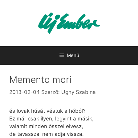
Kilépés
a
tartalomba
Menü
Memento mori
2013-02-04
Szerző:
Ughy Szabina
és lovak húsát véstük a hóból?
Ez már csak ilyen, legyint a másik,
valamit minden ősszel elvesz,
de tavasszal nem adja vissza.