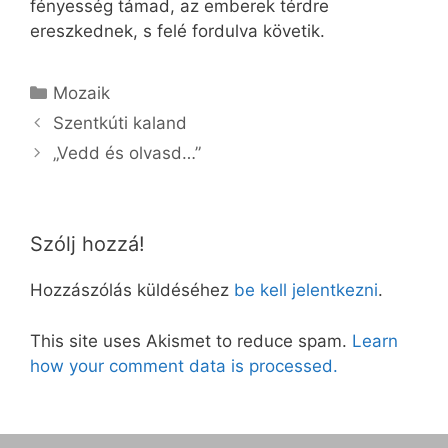
fényesség támad, az emberek térdre
ereszkednek, s felé fordulva követik.
Kategória
Mozaik
Szentkúti kaland
„Vedd és olvasd…”
Szólj hozzá!
Hozzászólás küldéséhez
be kell jelentkezni
.
This site uses Akismet to reduce spam.
Learn
how your comment data is processed.