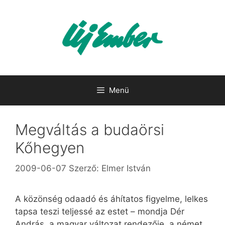
Kilépés
a
tartalomba
Menü
Megváltás a budaörsi
Kőhegyen
2009-06-07
Szerző:
Elmer István
A közönség odaadó és áhítatos figyelme, lelkes
tapsa teszi teljessé az estet – mondja Dér
András, a magyar változat rendezője, a német