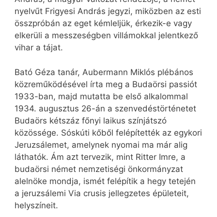
nyelvűt Frigyesi András jegyzi, miközben az esti
összpróbán az eget kémleljük, érkezik-e vagy
elkerüli a messzeségben villámokkal jelentkező
vihar a tájat.
Bató Géza tanár, Aubermann Miklós plébános
közreműködésével írta meg a Budaörsi passiót
1933-ban, majd mutatta be első alkalommal
1934. augusztus 26-án a szenvedéstörténetet
Budaörs kétszáz főnyi laikus színjátszó
közössége. Sóskúti kőből felépítették az egykori
Jeruzsálemet, amelynek nyomai ma már alig
láthatók. Ám azt tervezik, mint Ritter Imre, a
budaörsi német nemzetiségi önkormányzat
alelnöke mondja, ismét felépítik a hegy tetején
a jeruzsálemi Via crusis jellegzetes épületeit,
helyszíneit.