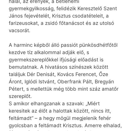
halál, az erények, a betlehemi
gyermekgyilkosság, felidézik Keresztelő Szent
János fejevételét, Krisztus csodatételeit, a
farizeusokat, a zsidó főtanácsot és az utolsó
vacsorát.
A harminc képből álló passiót pünkösdhétfőtől
kezdve tíz alkalommal adják elő, s
gyermekszereplőkkel ifjúsági előadást is
bemutatnak. A hivatásos színészek között
találjuk Dér Denisát, Kovács Ferencet, Őze
Áront, Iglódi Istvánt, Oberfrank Pált, Bregyán
Pétert, s mellettük még több mint száz amatőr
szereplőt.
S amikor elhangzanak a szavak: „Miért
keresitek az élőt a halottak között, nincs itt,
feltámadt” – a hegy mögül megjelenik fehér
gyolcsban a feltámadt Krisztus. Amerre elhalad,