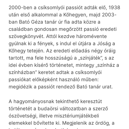
2000-ben a csíksomlyói passiót adták elő, 1938
után első alkalommal a Kőhegyen, majd 2003-
ban Bató Géza tanár úr fia adta közre a
családban gondosan megőrzött passió eredeti
szövegkönyvét. Attól kezdve háromévente
gyúlnak ki a fények, s indul el útjára a Jóság a
Kőhegy tetején. Az eredeti előadás négy óráig
tartott, ma fele hosszúságú a „színjáték”, s az
idei évben kísérő történetet, mintegy „színház a
színházban” keretet adtak a csíksomlyói
passiókat előképként használó műben:
megidézik a passiót rendező Bató tanár urat.
A hagyományosnak tekinthető keresztút
történetét a budaörsi változatban a szerző
ószövetségi, illetve misztériumjátékbeli
elemekkel bővítette ki. Megjelenik az ördög, a