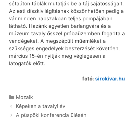
sétaúton táblák mutatják be a táj sajátosságait.
Az esti díszkivilágításnak köszönhetően pedig a
vár minden napszakban teljes pompájában
látható. Hazánk egyetlen barlangvára és a
múzeum tavaly ősszel próbaüzemben fogadta a
vendégeket. A megszépült műemléket a
szükséges engedélyek beszerzését követően,
március 15-én nyitják meg véglegesen a
látogatók előtt.
fotó:
sirokivar.hu
Kategória
Mozaik
Képeken a tavalyi év
A püspöki konferencia ülésén