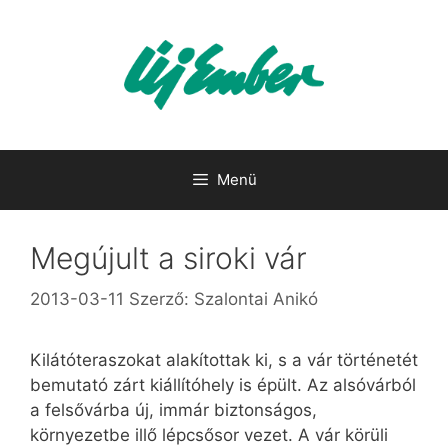
Kilépés
a
tartalomba
Menü
Megújult a siroki vár
2013-03-11
Szerző:
Szalontai Anikó
Kilátóteraszokat alakítottak ki, s a vár történetét
bemutató zárt kiállítóhely is épült. Az alsóvárból
a felsővárba új, immár biztonságos,
környezetbe illő lépcsősor vezet. A vár körüli