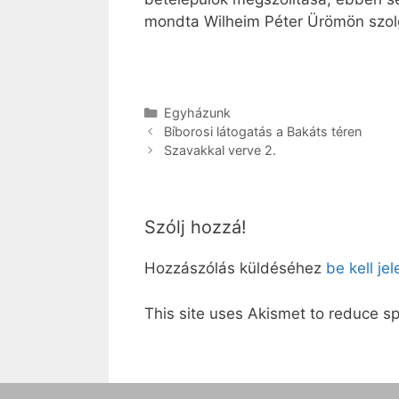
mondta Wilheim Péter Ürömön szol
Kategória
Egyházunk
Bíborosi látogatás a Bakáts téren
Szavakkal verve 2.
Szólj hozzá!
Hozzászólás küldéséhez
be kell je
This site uses Akismet to reduce 