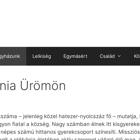
gyházunk
Lelkiség
Egymásért
Család
Kö
ánia Ürömön
ekszáma – jelenleg közel hatezer-nyolcszáz fő – mutatja
gyon fiatal a község. Nagy számban élnek itt kisgyereke
épes számú hittanos gyerekcsoport színesíti. Missziós 
ít a plébánia életében aktív szerepet vállaló élő mag, 