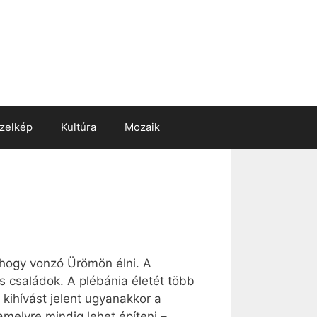
zelkép
Kultúra
Mozaik
, hogy vonzó Ürömön élni. A
s családok. A plébánia életét több
kihívást jelent ugyanakkor a
amelyre mindig lehet építeni –