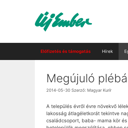
Kilépés
a
tartalomba
Előfizetés és támogatás
Hírek
E
Megújuló pléb
2014-05-30
Szerző:
Magyar Kurír
A település évről évre növekvő lél
lakosság átlagéletkorát tekintve na
családcsoport, baba- mama kör és n
betelepülők megszólítása, ebben seg