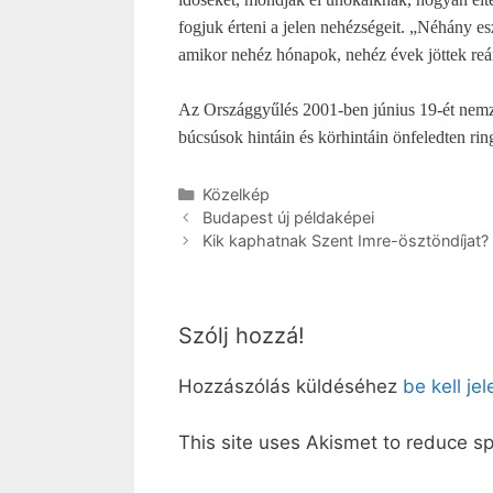
fogjuk érteni a jelen nehézségeit. „Néhány es
amikor nehéz hónapok, nehéz évek jöttek reá
Az Országgyűlés 2001-ben június 19-ét nemze
búcsúsok hintáin és körhintáin önfeledten ring
Kategória
Közelkép
Budapest új példaképei
Kik kaphatnak Szent Imre-ösztöndíjat?
Szólj hozzá!
Hozzászólás küldéséhez
be kell je
This site uses Akismet to reduce 