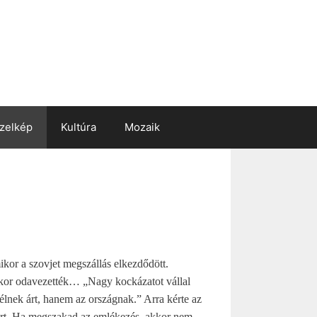
zelkép
Kultúra
Mozaik
kor a szovjet megszállás elkezdődött.
akkor odavezették… „Nagy kockázatot vállal
nfélnek árt, hanem az országnak.” Arra kérte az
zert. Ha megszakad az emlékezés, akkor nem