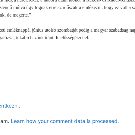
ztendő múlva úgy fognak erre az időszakra emlékezni, hogy ez volt a sz
nk, de megérte.”
ti emléknappá, június utolsó szombatját pedig a magyar szabadság nap
atózva, inkább hazánk iránti felelősségérzettel.
lentkezni
.
spam.
Learn how your comment data is processed.