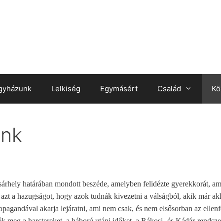
gyházunk
Lelkiség
Egymásért
Család
Kö
unk
rhely határában mondott beszéde, amelyben felidézte gyerekkorát, ami
 azt a hazugságot, hogy azok tudnák kivezetni a válságból, akik már 
i propagandával akarja lejáratni, ami nem csak, és nem elsősorban az elle
ék meg a harctereket, a háború utáni időket, a Rákosi- és Kádár-rends