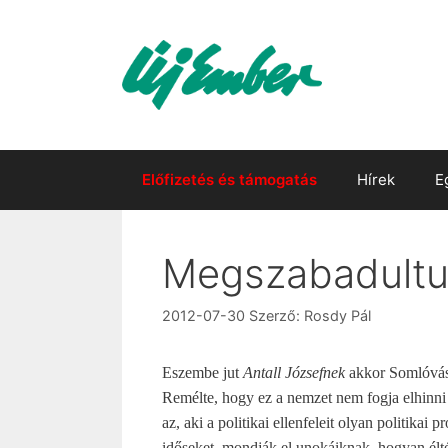
Kilépés
a
tartalomba
Előfizetés és támogatás
Hírek
E
Megszabadult
2012-07-30
Szerző:
Rosdy Pál
Eszembe jut
Antall Józsefnek
akkor Somlóvásá
Remélte, hogy ez a nemzet nem fogja elhinni
az, aki a politikai ellenfeleit olyan politika
időseket, mondják el unokáiknak, hogyan élt