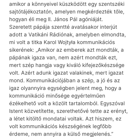
amikor a könnyeivel küszködött egy szentszéki
sajtótájékoztatón, amelyen megkérdezték tőle,
hogyan éli meg II. János Pál agóniáját.
Szeretett pápája szentté avatásakor interjút
adott a Vatikáni Rádiónak, amelyben elmondta,
mi volt a titka Karol Wojtyła kommunikációs
sikerének: „Amikor az emberek azt mondták, a
pápának igaza van, nem azért mondták ezt,
mert szép hangja vagy kiváló kifejezőkészsége
volt. Azért adunk igazat valakinek, mert igazat
mond. Kommunikációjában a szép, a jó és az
igaz olyannyira egységben jelent meg, hogy a
kommunikáció minősége egyértelműen
ézékelhető volt a közölt tartalomból. Egyszóval
Istent közvetítette, szerethetővé tette az erényt,
a létet kitöltő mondatai voltak. Azt hiszem, ez
volt kommunikációs készségének legfőbb
érdeme, nem annyira a külső megjelenés.”