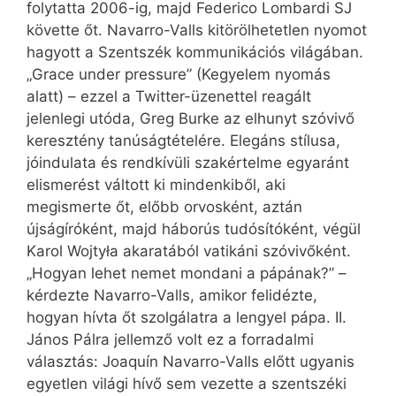
folytatta 2006-ig, majd Federico Lombardi SJ
követte őt. Navarro-Valls kitörölhetetlen nyomot
hagyott a Szentszék kommunikációs világában.
„Grace under pressure” (Kegyelem nyomás
alatt) – ezzel a Twitter-üzenettel reagált
jelenlegi utóda, Greg Burke az elhunyt szóvivő
keresztény tanúságtételére. Elegáns stílusa,
jóindulata és rendkívüli szakértelme egyaránt
elismerést váltott ki mindenkiből, aki
megismerte őt, előbb orvosként, aztán
újságíróként, majd háborús tudósítóként, végül
Karol Wojtyła akaratából vatikáni szóvivőként.
„Hogyan lehet nemet mondani a pápának?” –
kérdezte Navarro-Valls, amikor felidézte,
hogyan hívta őt szolgálatra a lengyel pápa. II.
János Pálra jellemző volt ez a forradalmi
választás: Joaquín Navarro-Valls előtt ugyanis
egyetlen világi hívő sem vezette a szentszéki