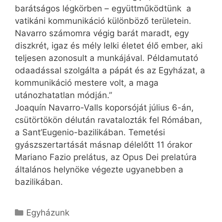
barátságos légkörben – együttműködtünk a
vatikáni kommunikáció különböző területein.
Navarro számomra végig barát maradt, egy
diszkrét, igaz és mély lelki életet élő ember, aki
teljesen azonosult a munkájával. Példamutató
odaadással szolgálta a pápát és az Egyházat, a
kommunikáció mestere volt, a maga
utánozhatatlan módján.”
Joaquín Navarro-Valls koporsóját július 6-án,
csütörtökön délután ravatalozták fel Rómában,
a Sant’Eugenio-bazilikában. Temetési
gyászszertartását másnap délelőtt 11 órakor
Mariano Fazio prelátus, az Opus Dei prelatúra
általános helynöke végezte ugyanebben a
bazilikában.
Kategória
Egyházunk