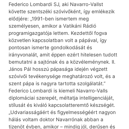
Federico Lombardi SJ, aki Navarro-Vallst
követte szentszéki szóvivőként, így emlékezik
elődjére: „1991-ben ismertem meg
személyesen, amikor a Vatikáni Rádió
programigazgatója lettem. Kezdettől fogva
közvetlen kapcsolatban volt a pápával, így
pontosan ismerte gondolkodását és
irányvonalát, amit éppen ezért hitelesen tudott
bemutatni a sajtónak és a közvéleménynek. II.
János Pál hosszú pápasága idején végzett
szóvivői tevékenysége meghatározó volt, és a
szent pápa is nagyra tartotta szolgálatát.”
Federico Lombardi is kiemeli Navarro-Valls
diplomáciai szerepét, méltatja intelligenciáját,
stílusát és kiváló kapcsolatteremtő készségét.
„Udvariasságáért és figyelmességéért nagyon
hálás voltam doktor Navarrónak abban a
tizenöt évben, amikor – mindig jól, derűsen és