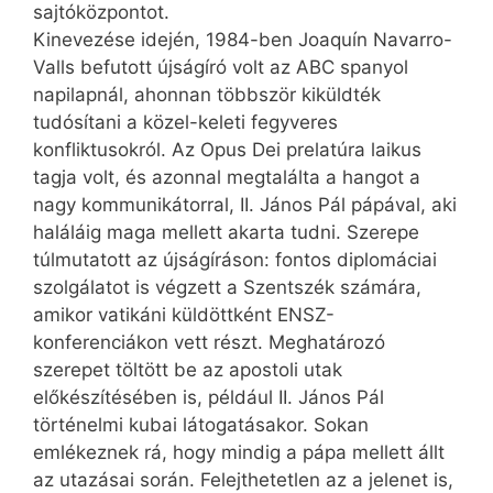
sajtóközpontot.
Kinevezése idején, 1984-ben Joaquín Navarro-
Valls befutott újságíró volt az ABC spanyol
napilapnál, ahonnan többször kiküldték
tudósítani a közel-keleti fegyveres
konfliktusokról. Az Opus Dei prelatúra laikus
tagja volt, és azonnal megtalálta a hangot a
nagy kommunikátorral, II. János Pál pápával, aki
haláláig maga mellett akarta tudni. Szerepe
túlmutatott az újságíráson: fontos diplomáciai
szolgálatot is végzett a Szentszék számára,
amikor vatikáni küldöttként ENSZ-
konferenciákon vett részt. Meghatározó
szerepet töltött be az apostoli utak
előkészítésében is, például II. János Pál
történelmi kubai látogatásakor. Sokan
emlékeznek rá, hogy mindig a pápa mellett állt
az utazásai során. Felejthetetlen az a jelenet is,