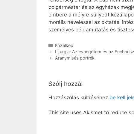
polgármester és az egyházak megjele
embere a mélyre süllyedt közállapo
morális neveléssel az oktatási inté
személyes példamutatás és tisztess
Kategória
Közelkép
Liturgia: Az evangélium és az Eucharis
Aranymisés portrék
Szólj hozzá!
Hozzászólás küldéséhez
be kell je
This site uses Akismet to reduce 