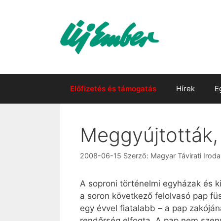
Kilépés
a
tartalomba
Előfizetés és támogatás
Hírek
E
Meggyújtották,
2008-06-15
Szerző:
Magyar Távirati Iroda
A soproni történelmi egyházak és ki
a soron következő felolvasó pap füs
egy évvel fiatalabb – a pap zakóján
rendőrség elfogta. A pap nem szenv