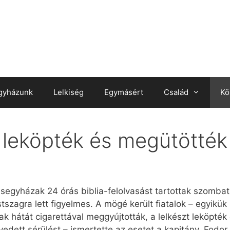
gyházunk
Lelkiség
Egymásért
Család
Kö
 leköpték és megütötték
segyházak 24 órás biblia-felolvasást tartottak szombat d
tszagra lett figyelmes. A mögé került fiatalok – egyikü
ak hátát cigarettával meggyújtották, a lelkészt leköpték
edett sérülést – ismertette az esetet a kapitány. Fod