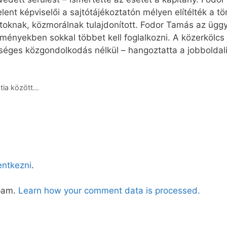
nt képviselői a sajtótájékoztatón mélyen elítélték a tö
toknak, közmorálnak tulajdonított. Fodor Tamás az ügg
zményekben sokkal többet kell foglalkozni. A közerkölcs
éges közgondolkodás nélkül – hangoztatta a jobboldali 
ztia között…
lentkezni
.
spam.
Learn how your comment data is processed.