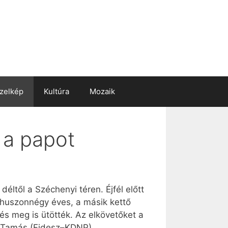
zelkép
Kultúra
Mozaik
 a papot
éltől a Széchenyi téren. Éjfél előtt
k huszonnégy éves, a másik kettő
 és meg is ütötték. Az elkövetőket a
or Tamás (Fidesz–KDNP)