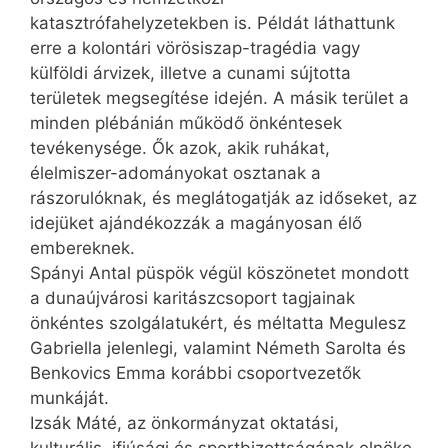
katasztrófahelyzetekben is. Példát láthattunk
erre a kolontári vörösiszap-tragédia vagy
külföldi árvizek, illetve a cunami sújtotta
területek megsegítése idején. A másik terület a
minden plébánián működő önkéntesek
tevékenysége. Ők azok, akik ruhákat,
élelmiszer-adományokat osztanak a
rászorulóknak, és meglátogatják az időseket, az
idejüket ajándékozzák a magányosan élő
embereknek.
Spányi Antal püspök végül köszönetet mondott
a dunaújvárosi karitászcsoport tagjainak
önkéntes szolgálatukért, és méltatta Megulesz
Gabriella jelenlegi, valamint Németh Sarolta és
Benkovics Emma korábbi csoportvezetők
munkáját.
Izsák Máté, az önkormányzat oktatási,