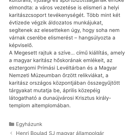
kulturális, ifjúsági és sportbizottságának elnöke
elmondta: a város vezetése is elismeri a helyi
karitászcsoport tevékenységét. Több mint két
évtizede végzik áldozatos munkájukat,
segítenek az elesetteken úgy, hogy soha nem
várnak cserébe elismerést – hangsúlyozta a
képviselő.
A Megesett rajtuk a szíve… című kiállítás, amely
a magyar karitász hőskorának emlékeit, az
esztergomi Prímási Levéltárban és a Magyar
Nemzeti Múzeumban őrzött relikviákat, a
karitász országos központjában összegyűjtött
tárgyakat mutatja be, április közepéig
látogatható a dunaújvárosi Krisztus király-
templom altemplomában.
Kategória
Egyházunk
Henri Boulad SJ magyar állampolgár