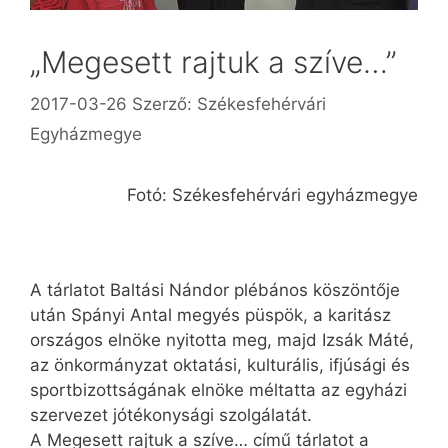
„Megesett rajtuk a szíve…”
2017-03-26
Szerző:
Székesfehérvári
Egyházmegye
Fotó: Székesfehérvári egyházmegye
A tárlatot Baltási Nándor plébános köszöntője
után Spányi Antal megyés püspök, a karitász
országos elnöke nyitotta meg, majd Izsák Máté,
az önkormányzat oktatási, kulturális, ifjúsági és
sportbizottságának elnöke méltatta az egyházi
szervezet jótékonysági szolgálatát.
A Megesett rajtuk a szíve… című tárlatot a