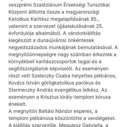
veszprémi Szaléziánum Érsekségi Turisztikai
Központ állította össze a magyarországi
Katolikus Karitász megalapításának 85.,
valamint a szervezet újjáalakulásának 25.
évfordulója alkalmából. A vándorkiállítás
kiegészült a dunaújvárosi önkéntesek
negyedszázados munkájának bemutatásával. A
megnyitóünnepségre nagy számban érkeztek a
környékbeli karitászcsoportok tagjai és a
segítőszolgálatok képviselői. Az eseményen
részt vett Szeleczky Csaba helyettes plébános,
Kovács István görögkatolikus parókus és
Stermeczky András evangélikus lelkész. Az
eseményen a Krisztus király-templom kórusa
énekelt.
A megnyitón Baltási Nándor esperes, a
templom plébánosa köszöntötte a vendégeket.
A kiállítás szervezője, Megulesz Gabriella, a