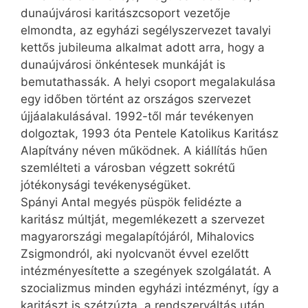
dunaújvárosi karitászcsoport vezetője
elmondta, az egyházi segélyszervezet tavalyi
kettős jubileuma alkalmat adott arra, hogy a
dunaújvárosi önkéntesek munkáját is
bemutathassák. A helyi csoport megalakulása
egy időben történt az országos szervezet
újjáalakulásával. 1992-től már tevékenyen
dolgoztak, 1993 óta Pentele Katolikus Karitász
Alapítvány néven működnek. A kiállítás hűen
szemlélteti a városban végzett sokrétű
jótékonysági tevékenységüket.
Spányi Antal megyés püspök felidézte a
karitász múltját, megemlékezett a szervezet
magyarországi megalapítójáról, Mihalovics
Zsigmondról, aki nyolcvanöt évvel ezelőtt
intézményesítette a szegények szolgálatát. A
szocializmus minden egyházi intézményt, így a
karitászt is szétzúzta, a rendszerváltás után