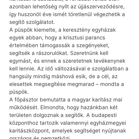
azonban lehetőség nyílt az újjászerveződésre,
így huszonöt éve ismét töretlenül végezhetik a
segítő szolgálatot.
A püspök kiemelte, a keresztény egyházak
egyek abban, hogy a krisztusi parancs
értelmében támogassák a szegényeket,
segítsék a rászorulókat. Szeretnünk kell
egymást, és ennek a szeretetnek tevékenynek
kell lennie. Az idő változásával e szolgálatban a
hangsúly mindig máshová esik, de a cél, az
elesettek megsegítése megmarad – mondta a
püspök.
A főpásztor bemutatta a magyar karitász mai
működését. Elmondta, hogy hazánkban két
területen dolgoznak a segítők. A budapesti
központhoz tartozik valamennyi egyházmegyei
karitászközpont, amelyek segítséget nyújtanak
országos és nemzetközi