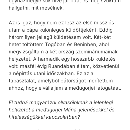
egyházmegye sok híve jár oda, és meg szoktam
hallgatni, mit mesélnek.
Az is igaz, hogy nem ez lesz az első missziós
utam a pápa különleges küldöttjeként. Eddig
három ilyen jellegű küldetésem volt. Két-két
hetet töltöttem Togóban és Beninben, ahol
megvizsgáltam a két ország szemináriumainak
helyzetét. A harmadik egy hosszabb küldetés
volt: másfél évig Ruandában éltem, közvetlenül
a népirtás utáni időszakban. Ez az a
tapasztalat, amelyből bátorságot merítettem
ahhoz, hogy elvállaljam a međugorjei látogatást.
El tudná magyarázni olvasóinknak a jelenlegi
helyzetet a međugorjei Mária-jelenésekkel és
hitelességükkel kapcsolatban?