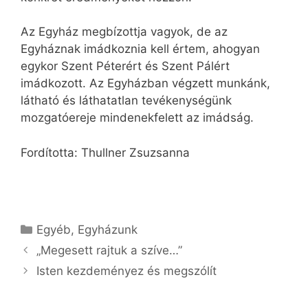
Az Egyház megbízottja vagyok, de az
Egyháznak imádkoznia kell értem, ahogyan
egykor Szent Péterért és Szent Pálért
imádkozott. Az Egyházban végzett munkánk,
látható és láthatatlan tevékenységünk
mozgatóereje mindenekfelett az imádság.
Fordította: Thullner Zsuzsanna
Kategória
Egyéb
,
Egyházunk
„Megesett rajtuk a szíve…”
Isten kezdeményez és megszólít