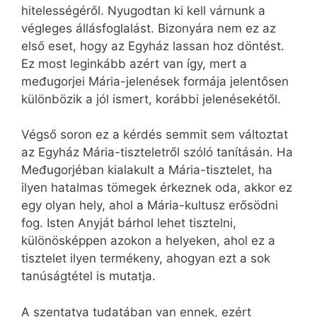
hitelességéről. Nyugodtan ki kell várnunk a
végleges állásfoglalást. Bizonyára nem ez az
első eset, hogy az Egyház lassan hoz döntést.
Ez most leginkább azért van így, mert a
međugorjei Mária-jelenések formája jelentősen
különbözik a jól ismert, korábbi jelenésekétől.
Végső soron ez a kérdés semmit sem változtat
az Egyház Mária-tiszteletről szóló tanításán. Ha
Međugorjéban kialakult a Mária-tisztelet, ha
ilyen hatalmas tömegek érkeznek oda, akkor ez
egy olyan hely, ahol a Mária-kultusz erősödni
fog. Isten Anyját bárhol lehet tisztelni,
különösképpen azokon a helyeken, ahol ez a
tisztelet ilyen termékeny, ahogyan ezt a sok
tanúságtétel is mutatja.
A szentatya tudatában van ennek, ezért