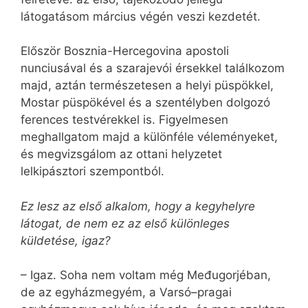
látogatásom március végén veszi kezdetét.
Először Bosznia-Hercegovina apostoli
nunciusával és a szarajevói érsekkel találkozom
majd, aztán természetesen a helyi püspökkel,
Mostar püspökével és a szentélyben dolgozó
ferences testvérekkel is. Figyelmesen
meghallgatom majd a különféle véleményeket,
és megvizsgálom az ottani helyzetet
lelkipásztori szempontból.
Ez lesz az első alkalom, hogy a kegyhelyre
látogat, de nem ez az első különleges
küldetése, igaz?
– Igaz. Soha nem voltam még Me­đu­gor­jéban,
de az egyházmegyém, a Varsó–pragai