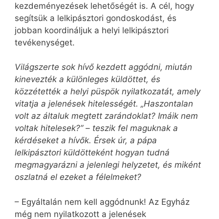
kezdeményezések lehetőségét is. A cél, hogy
segítsük a lelkipásztori gondoskodást, és
jobban koordináljuk a helyi lelkipásztori
tevékenységet.
Világszerte sok hívő kezdett aggódni, miután
kinevezték a különleges küldöttet, és
közzétették a helyi püspök nyilatkozatát, amely
vitatja a jelenések hitelességét. „Haszontalan
volt az általuk megtett zarándoklat? Imáik nem
voltak hitelesek?” – teszik fel maguknak a
kérdéseket a hívők. Érsek úr, a pápa
lelkipásztori küldötteként hogyan tudná
megmagyarázni a jelenlegi helyzetet, és miként
oszlatná el ezeket a félelmeket?
– Egyáltalán nem kell aggódnunk! Az Egyház
még nem nyilatkozott a jelenések