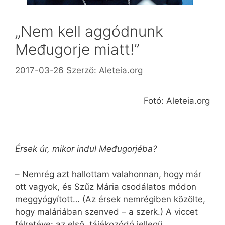
„Nem kell aggódnunk
Međugorje miatt!”
2017-03-26
Szerző:
Aleteia.org
Fotó: Aleteia.org
Érsek úr, mikor indul Međugorjéba?
– Nemrég azt hallottam valahonnan, hogy már
ott vagyok, és Szűz Mária csodálatos módon
meggyógyított… (Az érsek nemrégiben közölte,
hogy maláriában szenved – a szerk.) A viccet
félretéve: az első, tájékozódó jellegű