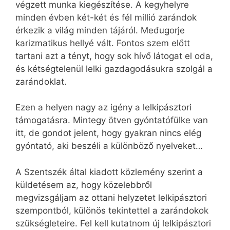
végzett munka kiegészítése. A kegyhelyre
minden évben két-két és fél millió zarándok
érkezik a világ minden tájáról. Međugorje
karizmatikus hellyé vált. Fontos szem előtt
tartani azt a tényt, hogy sok hívő látogat el oda,
és kétségtelenül lelki gazdagodásukra szolgál a
zarándoklat.
Ezen a helyen nagy az igény a lelkipásztori
támogatásra. Mintegy ötven gyóntatófülke van
itt, de gondot jelent, hogy gyakran nincs elég
gyóntató, aki beszéli a különböző nyelveket…
A Szentszék által kiadott közlemény szerint a
küldetésem az, hogy közelebbről
megvizsgáljam az ottani helyzetet lelkipásztori
szempontból, különös tekintettel a zarándokok
szükségleteire. Fel kell kutatnom új lelkipásztori