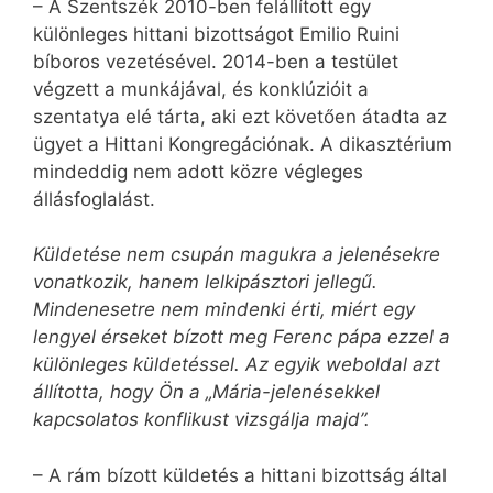
– A Szentszék 2010-ben felállított egy
különleges hittani bizottságot Emilio Ruini
bíboros vezetésével. 2014-ben a testület
végzett a munkájával, és konklúzióit a
szentatya elé tárta, aki ezt követően átadta az
ügyet a Hittani Kongregációnak. A dikasztérium
mindeddig nem adott közre végleges
állásfoglalást.
Küldetése nem csupán magukra a jelenésekre
vonatkozik, hanem lelkipásztori jellegű.
Mindenesetre nem mindenki érti, miért egy
lengyel érseket bízott meg Ferenc pápa ezzel a
különleges küldetéssel. Az egyik weboldal azt
állította, hogy Ön a „Mária-jelenésekkel
kapcsolatos konflikust vizsgálja majd”.
– A rám bízott küldetés a hittani bizottság által