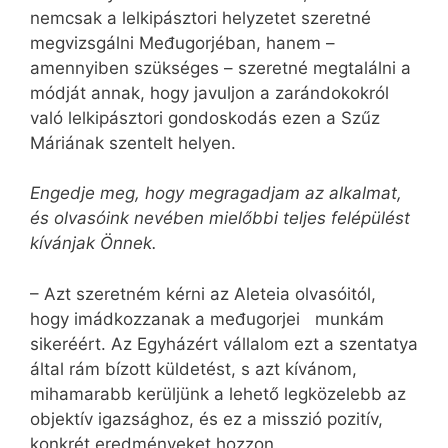
nemcsak a lelkipásztori helyzetet szeretné
megvizsgálni Međugorjéban, hanem –
amennyiben szükséges – szeretné megtalálni a
módját annak, hogy javuljon a zarándokokról
való lelkipásztori gondoskodás ezen a Szűz
Máriának szentelt helyen.
Engedje meg, hogy megragadjam az alkalmat,
és olvasóink nevében mielőbbi teljes felépülést
kívánjak Önnek.
– Azt szeretném kérni az Aleteia olvasóitól,
hogy imádkozzanak a međugorjei munkám
sikeréért. Az Egyházért vállalom ezt a szentatya
által rám bízott küldetést, s azt kívánom,
mihamarabb kerüljünk a lehető legközelebb az
objektív igazsághoz, és ez a misszió pozitív,
konkrét eredményeket hozzon.