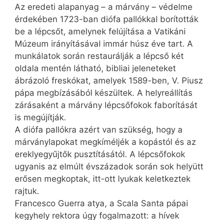
Az eredeti alapanyag – a márvány – védelme
érdekében 1723-ban diófa pallókkal borították
be a lépcsőt, amelynek felújítása a Vatikáni
Múzeum irányításával immár húsz éve tart. A
munkálatok során restaurálják a lépcső két
oldala mentén látható, bibliai jeleneteket
ábrázoló freskókat, amelyek 1589-ben, V. Piusz
pápa megbízásából készültek. A helyreállítás
zárásaként a márvány lépcsőfokok faborítását
is megújítják.
A diófa pallókra azért van szükség, hogy a
márványlapokat megkíméljék a kopástól és az
ereklyegyűjtők pusztításától. A lépcsőfokok
ugyanis az elmúlt évszázadok során sok helyütt
erősen megkoptak, itt-ott lyukak keletkeztek
rajtuk.
Francesco Guerra atya, a Scala Santa pápai
kegyhely rektora úgy fogalmazott: a hívek