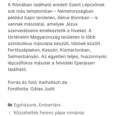
A Rómában található eredeti Szent Lépcsőnek
sok más templomban – Németországban
például bajor területen, illetve Bonnban – is
vannak másolatai, amelyek Jézus
szenvedéseire emlékeztetik a híveket. A
történelmi Magyarország területén is több
szimbolikus másolata készült, többek között
Fertőszéplakon, Kassán, Kismartonban,
Selmecbányán. Az egyetlen teljes, huszonnyolc
lépcsőfokos másolat a felvidéki Eperjesen
található.
Forrás és fotó: Katholisch.de
Fordította: Gátas Judit
Kategória
Egyházunk
,
Embertárs
Közzétették Ferenc pápa romániai