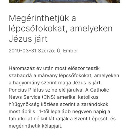
Megérinthetjük a
lépcsőfokokat, amelyeken
Jézus járt
2019-03-31
Szerző:
Új Ember
Háromszáz év után most először teszik
szabaddá a márvány lépcsőfokokat, amelyeken
a hagyomány szerint maga Jézus is járt,
Poncius Pilátus színe elé járulva. A Catholic
News Service (CNS) amerikai katolikus
hírügynökség közlése szerint a zarándokok
most április 11-től legalább negyven napig a
faburkolat nélkül láthatják a Szent Lépcsőt, és
megérinthetik kőlapjait.