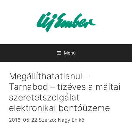
Kilépés
a
tartalomba
Menü
Megállíthatatlanul –
Tarnabod – tízéves a máltai
szeretetszolgálat
elektronikai bontóüzeme
2016-05-22
Szerző:
Nagy Enikő