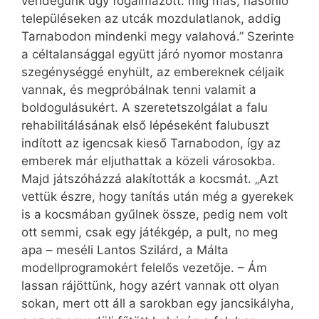
vendégünk úgy fogalmazott: míg más, hasonló
településeken az utcák mozdulatlanok, addig
Tarnabodon mindenki megy valahová.” Szerinte
a céltalansággal együtt járó nyomor mostanra
szegénységgé enyhült, az embereknek céljaik
vannak, és megpróbálnak tenni valamit a
boldogulásukért. A szeretetszolgálat a falu
rehabilitálásának első lépéseként falubuszt
indított az igencsak kieső Tarnabodon, így az
emberek már eljuthattak a közeli városokba.
Majd játszóházzá alakították a kocsmát. „Azt
vettük észre, hogy tanítás után még a gyerekek
is a kocsmában gyűlnek össze, pedig nem volt
ott semmi, csak egy játékgép, a pult, no meg
apa – meséli Lantos Szilárd, a Málta
modellprogramokért felelős vezetője. – Ám
lassan rájöttünk, hogy azért vannak ott olyan
sokan, mert ott áll a sarokban egy jancsikályha,