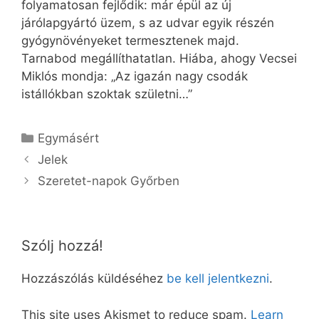
folyamatosan fejlődik: már épül az új
járólapgyártó üzem, s az udvar egyik részén
gyógynövényeket termesztenek majd.
Tarnabod megállíthatatlan. Hiába, ahogy Vecsei
Miklós mondja: „Az igazán nagy csodák
istállókban szoktak születni…”
Kategória
Egymásért
Jelek
Szeretet-napok Győrben
Szólj hozzá!
Hozzászólás küldéséhez
be kell jelentkezni
.
This site uses Akismet to reduce spam.
Learn