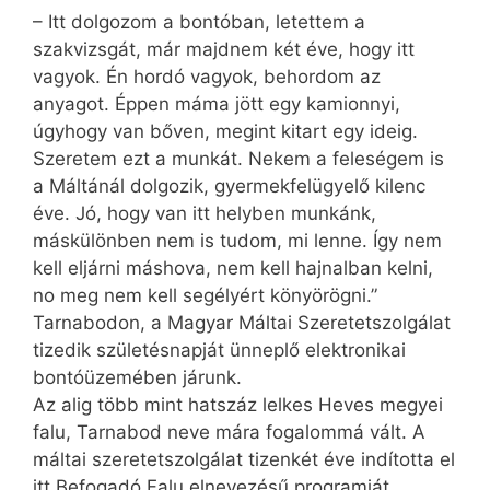
– Itt dolgozom a bontóban, letettem a
szakvizsgát, már majdnem két éve, hogy itt
vagyok. Én hordó vagyok, behordom az
anyagot. Éppen máma jött egy kamionnyi,
úgyhogy van bőven, megint kitart egy ideig.
Szeretem ezt a munkát. Nekem a feleségem is
a Máltánál dolgozik, gyermekfelügyelő kilenc
éve. Jó, hogy van itt helyben munkánk,
máskülönben nem is tudom, mi lenne. Így nem
kell eljárni máshova, nem kell hajnalban kelni,
no meg nem kell segélyért könyörögni.”
Tarnabodon, a Magyar Máltai Szeretetszolgálat
tizedik születésnapját ünneplő elektronikai
bontóüzemében járunk.
Az alig több mint hatszáz lelkes Heves megyei
falu, Tarnabod neve mára fogalommá vált. A
máltai szeretetszolgálat tizenkét éve indította el
itt Befogadó Falu elnevezésű programját,