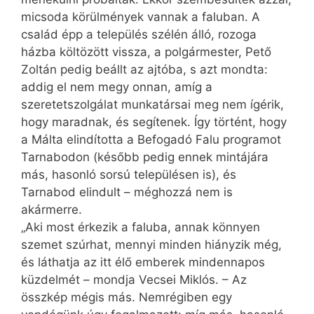
micsoda körülmények vannak a faluban. A
család épp a település szélén álló, rozoga
házba költözött vissza, a polgármester, Pető
Zoltán pedig beállt az ajtóba, s azt mondta:
addig el nem megy onnan, amíg a
szeretetszolgálat munkatársai meg nem ígérik,
hogy maradnak, és segítenek. Így történt, hogy
a Málta elindította a Befogadó Falu programot
Tarnabodon (később pedig ennek mintájára
más, hasonló sorsú településen is), és
Tarnabod elindult – méghozzá nem is
akármerre.
„Aki most érkezik a faluba, annak könnyen
szemet szúrhat, mennyi minden hiányzik még,
és láthatja az itt élő emberek mindennapos
küzdelmét – mondja Vecsei Miklós. – Az
összkép mégis más. Nemrégiben egy