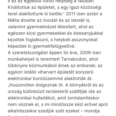
s ez az egyedüli fűtött helyiség a faluban.
Kiváltottuk az épületet, s egy igazi közösségi
teret alakítottunk ki belőle.” 2011-ben aztán a
Málta átvette az óvodát és az iskolát is,
valamint gyermekházat létesített, ahol az
egészen kicsi gyermekekkel és édesanyjukkal
kezdtek foglalkozni, s helybeli asszonyokat
képeztek ki gyermekfelügyelővé.
A szeretetszolgálat éppen tíz éve, 2006-ban
munkahelyet is teremtett Tarnabodon, ahol
többnyire közmunkából élnek az emberek: az
egykori istálló viharvert épületét korszerű
elektronikai bontóüzemmé alakították át.
„Huszonöten dolgoznak itt. A környékről és az
ország különböző területeiről szállítják ide az
elektronikai hulladékot, amit lomtalanításkor
nem visznek el, s mi mind­össze kézi erővel apró
alkatrészeikre szedjük szét ezeket – mondja