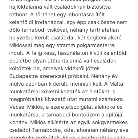
hajléktalanná vált családoknak biztosítva
otthont. A történet egy lebontásra ítélt
kelenföldi irodaházzal, egy épp csak össze nem
dőlő tarnabodi viskóval, néhány tarthatatlan
helyzetbe került családdal, két segíteni akaró
Miklóssal meg egy stramm polgármesterrel
indult. A félig kész, használaton kívüli kelenföldi
épületbe olyan otthontalanná vált családok
költöztek be, amelyek vidékről jöttek
Budapestre szerencsét próbálni. Néhány év
múlva azonban kiderült: menniük kell. A Málta
munkatársai követni kezdték az életüket, s
megpróbáltak kivezető utat mutatni számukra.
Vecsei Miklós, a szeretetszolgálat alel­nöke és
munkatársa, a tarnabodi bontóüzem alapítója,
Kohányi Miklós elkísérte az egyik sokgyermekes
családot Tarnabodra, oda, ahonnan néhány éve
menekülni próbáltak. Ekkor szembesültek azzal,