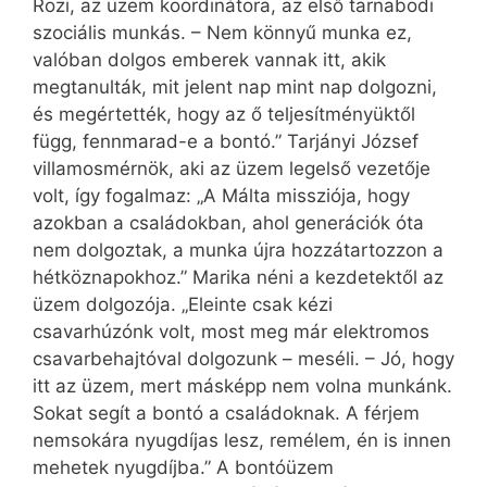
Rozi, az üzem koordinátora, az első tarnabodi
szociális munkás. – Nem könnyű munka ez,
valóban dolgos emberek vannak itt, akik
megtanulták, mit jelent nap mint nap dolgozni,
és megértették, hogy az ő teljesítményüktől
függ, fennmarad-e a bontó.” Tarjányi József
villamosmérnök, aki az üzem legelső vezetője
volt, így fogalmaz: „A Málta missziója, hogy
azokban a családokban, ahol generációk óta
nem dolgoztak, a munka újra hozzátartozzon a
hétköznapokhoz.” Marika néni a kezdetektől az
üzem dolgozója. „Eleinte csak kézi
csavarhúzónk volt, most meg már elektromos
csavarbehajtóval dolgozunk – meséli. – Jó, hogy
itt az üzem, mert másképp nem volna munkánk.
Sokat segít a bontó a családoknak. A férjem
nemsokára nyug­díjas lesz, remélem, én is innen
mehetek nyugdíjba.” A bontóüzem