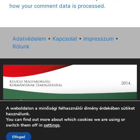
how your comment data is processed.
Adatvédelem
•
Kapcsolat
•
Impresszum
•
Rólunk
„Az Új Ember katolikus hetilap 2014. évi működésének
A weboldalon a minőségi felhasználói élmény érdekében sütiket
támogatását az EGYH-KCP-14-P-0121 sz. támogatási
használunk.
szerződés keretében 3 000 000 Ft összegben támogatta az
You can find out more about which cookies we are using or
Emberi Erőforrások Minisztériuma.”
switch them off in
settings
.
© 2026 Magyar Kurír - Új Ember
• Készült
GeneratePress
Elfogad