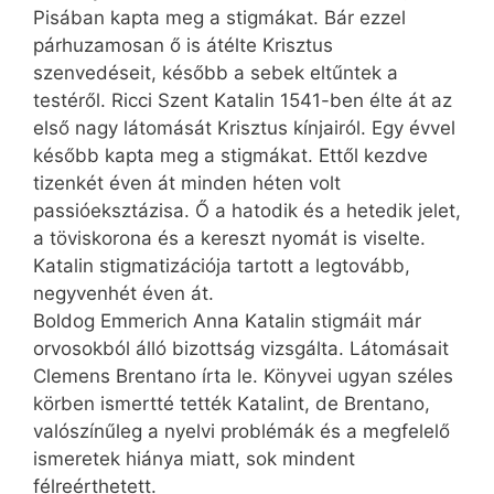
Pisában kapta meg a stigmákat. Bár ezzel
párhuzamosan ő is átélte Krisztus
szenvedéseit, később a sebek eltűntek a
testéről. Ricci Szent Katalin 1541-ben élte át az
első nagy látomását Krisztus kínjairól. Egy évvel
később kapta meg a stigmákat. Ettől kezdve
tizenkét éven át minden héten volt
passióeksztázisa. Ő a hatodik és a hetedik jelet,
a töviskorona és a kereszt nyomát is viselte.
Katalin stigmatizációja tartott a legtovább,
negyvenhét éven át.
Boldog Emmerich Anna Katalin stigmáit már
orvosokból álló bizottság vizsgálta. Látomásait
Clemens Brentano írta le. Könyvei ugyan széles
körben ismertté tették Katalint, de Brentano,
valószínűleg a nyelvi problémák és a megfelelő
ismeretek hiánya miatt, sok mindent
félreérthetett.