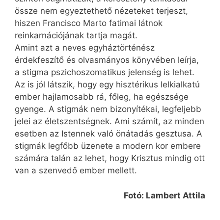
össze nem egyeztethető nézeteket terjeszt,
hiszen Francisco Marto fatimai látnok
reinkarnációjának tartja magát.
Amint azt a neves egyháztörténész
érdekfeszítő és olvasmányos könyvében leírja,
a stigma pszichoszomatikus jelenség is lehet.
Az is jól látszik, hogy egy hisztérikus lelkialkatú
ember hajlamosabb rá, főleg, ha egészsége
gyenge. A stigmák nem bizonyítékai, legfeljebb
jelei az életszentségnek. Ami számít, az minden
esetben az Istennek való önátadás gesztusa. A
stigmák legfőbb üzenete a modern kor embere
számára talán az lehet, hogy Krisztus mindig ott
van a szenvedő ember mellett.
Fotó: Lambert Attila