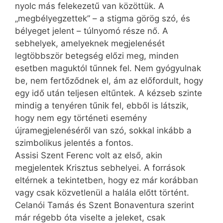
nyolc más felekezetű van közöttük. A
„megbélyegzettek” – a stigma görög szó, és
bélyeget jelent – túlnyomó része nő. A
sebhelyek, amelyeknek megjelenését
legtöbbször betegség előzi meg, minden
esetben maguktól tűnnek fel. Nem gyógyulnak
be, nem fertőződnek el, ám az előfordult, hogy
egy idő után teljesen eltűntek. A kézseb szinte
mindig a tenyéren tűnik fel, ebből is látszik,
hogy nem egy történeti esemény
újramegjelenéséről van szó, sokkal inkább a
szimbolikus jelentés a fontos.
Assisi Szent Ferenc volt az első, akin
megjelentek Krisztus sebhelyei. A források
eltérnek a tekintetben, hogy ez már korábban
vagy csak közvetlenül a halála előtt történt.
Celanói Tamás és Szent Bonaventura szerint
már régebb óta viselte a jeleket, csak