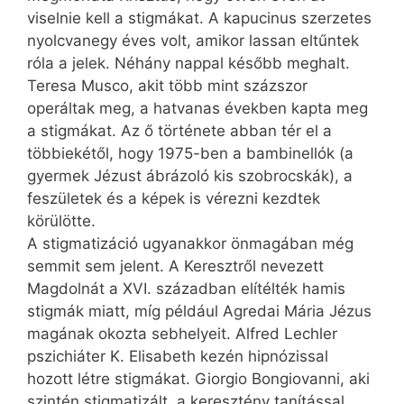
viselnie kell a stigmákat. A kapucinus szerzetes
nyolcvanegy éves volt, amikor lassan eltűntek
róla a jelek. Néhány nappal később meghalt.
Teresa Musco, akit több mint százszor
operáltak meg, a hatvanas években kapta meg
a stigmákat. Az ő története abban tér el a
többiekétől, hogy 1975-ben a bambinellók (a
gyermek Jézust ábrázoló kis szobrocskák), a
feszületek és a képek is vérezni kezdtek
körülötte.
A stigmatizáció ugyanakkor önmagában még
semmit sem jelent. A Keresztről nevezett
Magdolnát a XVI. században elítélték hamis
stigmák miatt, míg például Agredai Mária Jézus
magának okozta sebhelyeit. Alfred Lechler
pszichiáter K. Elisabeth kezén hipnózissal
hozott létre stigmákat. Giorgio Bongiovanni, aki
szintén stigmatizált, a keresztény tanítással