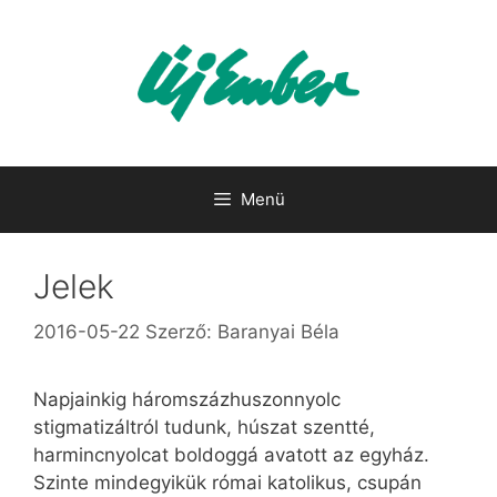
Kilépés
a
tartalomba
Menü
Jelek
2016-05-22
Szerző:
Baranyai Béla
Napjainkig háromszázhuszonnyolc
stigmatizáltról tudunk, húszat szentté,
harmincnyolcat boldoggá avatott az egyház.
Szinte mindegyikük római katolikus, csupán