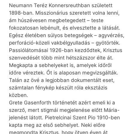
Neumann Teréz Konnersreuthban született
1898-ban. Misszionárius szeretett volna lenni,
ám húszévesen megbetegedett – teste
fokozatosan lebénult, és elvesztette a látását.
Egész életében súlyos betegségek – agyvérzés,
perforáció-közeli vakbélgyulladás – gyötörték.
Passiólátomásai 1926-ban kezdődtek, Krisztus
szenvedését több mint hétszázszor élte át.
Megkapta a sebhelyeket is, amelyek időről
időre véreztek. Őt is alaposan megvizsgálták.
Talán az övé a legjobban dokumentált eset,
számtalan fénykép készült róla eksztázis
közben.
Grete Gasenforth történetét azért emeli ki a
szerző, mert stigmái megjelenése előtt Mária-
jelenést látott. Pietrelcinai Szent Pio 1910-ben
kapta meg az első sebhelyet. Neki előre
megmondta Krisztus, hogy ötven éven át