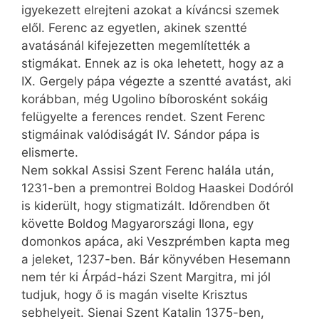
igyekezett elrejteni azokat a kíváncsi szemek
elől. Ferenc az egyetlen, akinek szentté
avatásánál kifejezetten megemlítették a
stigmákat. Ennek az is oka lehetett, hogy az a
IX. Gergely pápa végezte a szentté avatást, aki
korábban, még Ugolino bíborosként sokáig
felügyelte a ferences rendet. Szent Ferenc
stigmáinak valódiságát IV. Sándor pápa is
elismerte.
Nem sokkal Assisi Szent Ferenc halála után,
1231-ben a premontrei Boldog Haaskei Dodóról
is kiderült, hogy stigmatizált. Időrendben őt
követte Boldog Magyarországi Ilona, egy
domonkos apáca, aki Veszprémben kapta meg
a jeleket, 1237-ben. Bár könyvében Hesemann
nem tér ki Árpád-házi Szent Margitra, mi jól
tudjuk, hogy ő is magán viselte Krisztus
sebhelyeit. Sienai Szent Katalin 1375-ben,