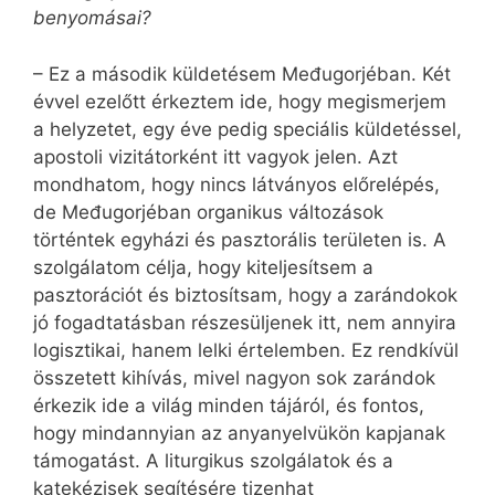
benyomásai?
– Ez a második küldetésem Međugorjéban. Két
évvel ezelőtt érkeztem ide, hogy megismerjem
a helyzetet, egy éve pedig speciális küldetéssel,
apostoli vizitátorként itt vagyok jelen. Azt
mondhatom, hogy nincs látványos előrelépés,
de Međugorjéban organikus változások
történtek egyházi és pasztorális területen is. A
szolgálatom célja, hogy kiteljesítsem a
pasztorációt és biztosítsam, hogy a zarándokok
jó fogadtatásban részesüljenek itt, nem annyira
logisztikai, hanem lelki értelemben. Ez rendkívül
összetett kihívás, mivel nagyon sok zarándok
érkezik ide a világ minden tájáról, és fontos,
hogy mindannyian az anyanyelvükön kapjanak
támogatást. A liturgikus szolgálatok és a
katekézisek segítésére tizenhat