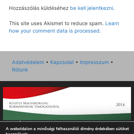
Hozzászólás küldéséhez
be kell jelentkezni
.
This site uses Akismet to reduce spam.
Learn
how your comment data is processed.
Adatvédelem
•
Kapcsolat
•
Impresszum
•
Rólunk
„Az Új Ember katolikus hetilap 2014. évi működésének
A weboldalon a minőségi felhasználói élmény érdekében sütiket
támogatását az EGYH-KCP-14-P-0121 sz. támogatási