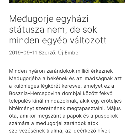
Međugorje egyházi
státusza nem, de sok
minden egyéb változott
2019-09-11
Szerző:
Új Ember
Minden nyáron zarándokok milliói érkeznek
Međugorjéba a békének és az imádságnak azt
a különleges légkörét keresve, amelyet ez a
Bosznia-Hercegovina dombjai között fekvő
település kínál mindazoknak, akik egy erőteljes
hitélményt szeretnének megtapasztalni. Május
óta, amikor megszűnt a papok és a püspökök
számára a međugorjei zarándoklatok
szervezésének tilalma, az ideérkező hívek