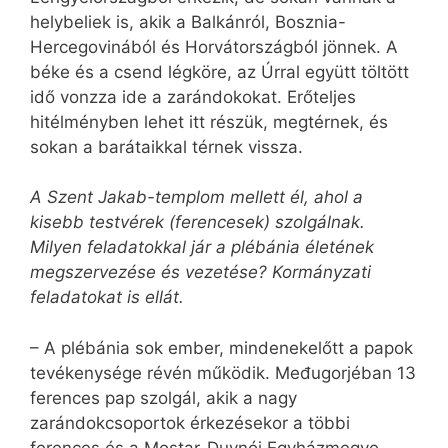
helybeliek is, akik a Balkánról, Bosznia-
Hercegovinából és Horvát­országból jönnek. A
béke és a csend légköre, az Úrral együtt töltött
idő vonzza ide a zarándokokat. Erőteljes
hitélményben lehet itt részük, megtérnek, és
sokan a barátaikkal térnek vissza.
A Szent Jakab-templom mellett él, ahol a
kisebb testvérek (ferencesek) szolgálnak.
Milyen feladatokkal jár a plébánia életének
megszervezése és vezetése? Kormányzati
feladatokat is ellát.
– A plébánia sok ember, min­de­nek­előtt a papok
tevékenysége révén működik. Među­gorjéban 13
ferences pap szolgál, akik a nagy
zarándokcsoportok érkezésekor a többi
ferences és a Mostar-Duvnói Egyházmegye