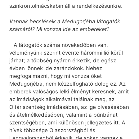
szinkrontolmácskabin áll a rendelkezésünkre.
Vannak becsléseik a Međugorjéba látogatók
számáról? Mi vonzza ide az embereket?
– A látogatók száma növekedőben van,
véleményünk szerint évente hárommillió körül
járhat; a többség nyáron érkezik, de egész
évben jönnek ide zarándokok. Nehéz
megfogalmazni, hogy mi vonzza őket
Međugorjéba, nem kézzelfogható dolog ez. Az
emberek valóságos lelki élményt keresnek, amit
az imádságok alkalmával találnak meg, az
Oltáriszentség imádásában, az ige olvasásában
és átelmélkedésében, valamint a bűnbánat
szentségében, ami különösen jellegzetes itt. A
hívek többsége Olaszországból és
Lengyelországból érkezik, de sokan vannak a