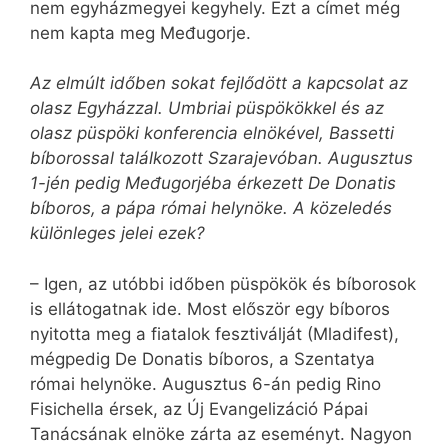
nem egyházmegyei kegyhely. Ezt a címet még
nem kapta meg Međugorje.
Az elmúlt időben sokat fejlődött a kapcsolat az
olasz Egyházzal. Umbriai püspökökkel és az
olasz püspöki konferencia elnökével, Bassetti
bíborossal találkozott Szarajevóban. Augusztus
1-jén pedig Međugorjéba érkezett De Donatis
bíboros, a pápa római helynöke. A közeledés
különleges jelei ezek?
– Igen, az utóbbi időben püspökök és bíborosok
is ellátogatnak ide. Most először egy bíboros
nyitotta meg a fiatalok fesztiválját (Mla­di­fest),
mégpedig De Donatis bíboros, a Szentatya
római helynöke. Au­gusz­tus 6-án pedig Rino
Fisichella érsek, az Új Evangelizáció Pápai
Tanácsának elnöke zárta az eseményt. Nagyon