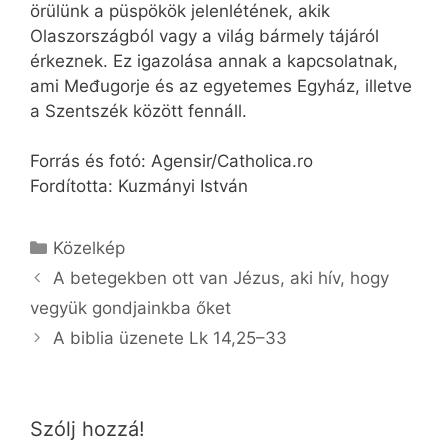
örülünk a püspökök jelenlétének, akik
Olaszországból vagy a világ bármely tájáról
érkeznek. Ez igazolása annak a kapcsolatnak,
ami Međugorje és az egyetemes Egyház, illetve
a Szentszék között fennáll.
Forrás és fotó: Agensir/Catholica.ro
Fordította: Kuzmányi István
Kategória
Közelkép
A betegekben ott van Jézus, aki hív, hogy
vegyük gondjainkba őket
A biblia üzenete Lk 14,25–33
Szólj hozzá!