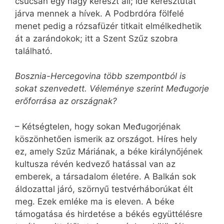
csúcsán egy nagy kereszt áll; ide keresztutat
járva mennek a hívek. A Podbrdóra fölfelé
menet pedig a rózsafüzér titkait elmélkedhetik
át a zarándokok; itt a Szent Szűz szobra
található.
Bosznia-Hercegovina több szempontból is
sokat szenvedett. Véleménye szerint Međugorje
erőforrása az országnak?
– Kétségtelen, hogy sokan Međugorjénak
köszönhetően ismerik az országot. Híres hely
ez, amely Szűz Máriának, a béke királynőjének
kultusza révén kedvező hatással van az
emberek, a társadalom életére. A Balkán sok
áldozattal járó, szörnyű testvérháborúkat élt
meg. Ezek emléke ma is eleven. A béke
támogatása és hirdetése a békés együttélésre