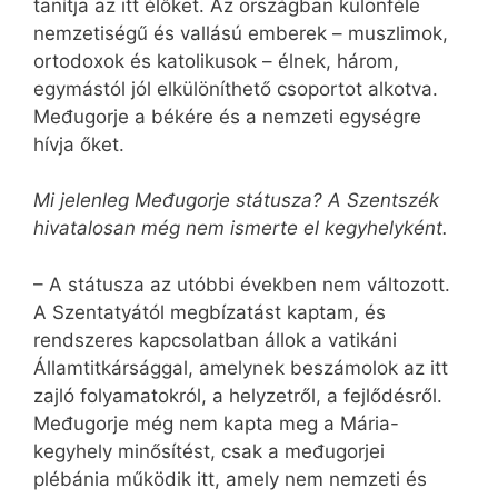
tanítja az itt élőket. Az országban különféle
nemzetiségű és vallású emberek – muszlimok,
ortodoxok és katolikusok – élnek, három,
egymástól jól elkülöníthető csoportot alkotva.
Međugorje a békére és a nemzeti egységre
hívja őket.
Mi jelenleg Međugorje státusza? A Szentszék
hivatalosan még nem ismerte el kegyhelyként.
– A státusza az utóbbi években nem változott.
A Szentatyától megbízatást kaptam, és
rendszeres kapcsolatban állok a vatikáni
Államtitkársággal, amelynek beszámolok az itt
zajló folyamatokról, a helyzetről, a fejlődésről.
Međugorje még nem kapta meg a Mária-
kegyhely minősítést, csak a međugorjei
plébánia működik itt, amely nem nemzeti és