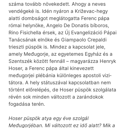
száma tovább növekedett. Ahogy a neves
vendégeké is. Idén nyáron a Križevac-hegy
alatti dombságot meglátogatta Ferenc pápa
római helynöke, Angelo De Donatis bíboros,
Rino Fisichella érsek, az Új Evangelizáció Pápai
Tanácsának elnöke és Giampaolo Crepaldi
trieszti püspök is. Mindez a kapcsolat jele,
amely Međugorje, az egyetemes Egyház és a
Szentszék között fennáll – magyarázza Henryk
Hoser, a Ferenc pápa által kinevezett
međugorjei plébánia különleges apostoli vizi­
tátora. A hely státuszával kapcsolatban nem
történt előrelépés, de Hoser püspök szolgálata
révén sok minden változott a zarándokok
fogadása terén.
Hoser püspök atya egy éve szolgál
Međugorjéban. Mi változott ez idő alatt? Mik a