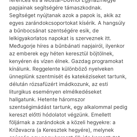
papjainak segítségére támaszkodnak.
Segítséget nyújtanak azok a papok is, akik az
egyes zarándokcsoportokat kísérik. A hangsúly
a bűnbocsánat szentségére esik, de
lelkigyakorlatos napokat is szerveznek itt.
Međugorje híres a bűnbánati napjairól, ilyenkor
az emberek egy héten keresztül böjtölnek,
kenyéren és vízen élnek. Gazdag programokat
kínálunk. Reggelente különböző nyelveken
ünneplünk szentmisét és katekéziseket tartunk,
délután rózsafüzért imádkozunk, az esti
liturgikus eseményen elmélkedéseket
hallgatunk. Hetente háromszor
szentségimádást tartunk, egy alkalommal pedig
kereszt előtti hódolatot végzünk. Emellett
följárnak a zarándokok a közeli hegyekre: a
Križe­vacra (a Keresztek hegyére), melynek