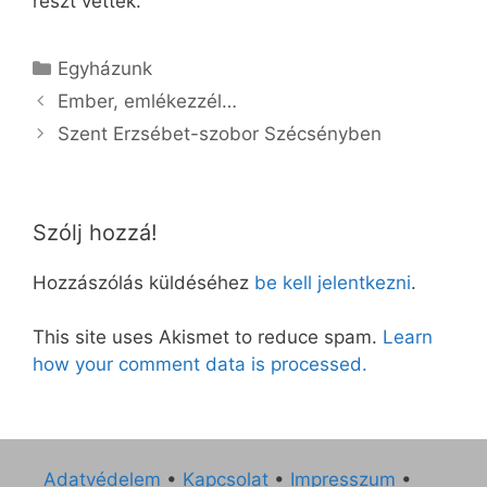
részt vettek.
Kategória
Egyházunk
Ember, emlékezzél…
Szent Erzsébet-szobor Szécsényben
Szólj hozzá!
Hozzászólás küldéséhez
be kell jelentkezni
.
This site uses Akismet to reduce spam.
Learn
how your comment data is processed.
Adatvédelem
•
Kapcsolat
•
Impresszum
•