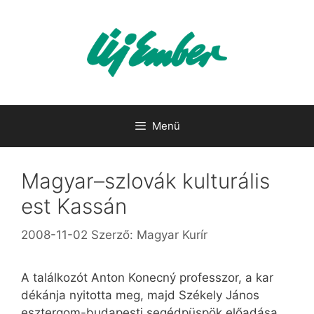
Kilépés
a
tartalomba
Menü
Magyar–szlovák kulturális
est Kassán
2008-11-02
Szerző:
Magyar Kurír
A találkozót Anton Konecný professzor, a kar
dékánja nyitotta meg, majd Székely János
esztergom-budapesti segédpüspök előadása