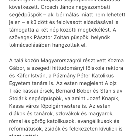
következett. Orosch János nagyszombati
segédpüspök – aki bérmálás miatt nem lehetett
jelen – elküldött és felolvasott előadásával is
támogatta a két nép közötti megbékélést. A
szövegek Pásztor Zoltán püspöki helynök
tolmácsolásában hangzottak el.
A találkozón Magyarországról részt vett Kozma
Gábor, a szegedi hittudományi főiskola rektora
és Käfer István, a Pázmány Péter Katolikus
Egyetem tanára is. Az esten megjelent Alojz
Tkác kassai érsek, Bernard Bober és Stanislav
Stolárik segédpüspök, valamint Jozef Knapík,
Kassa város főpolgármestere is. Az esten
diákok és tanárok, szlovákok és magyarok,
római és görög katolikusok, evangélikusok és
reformátusok, zsidók és felekezeten kívüliek is