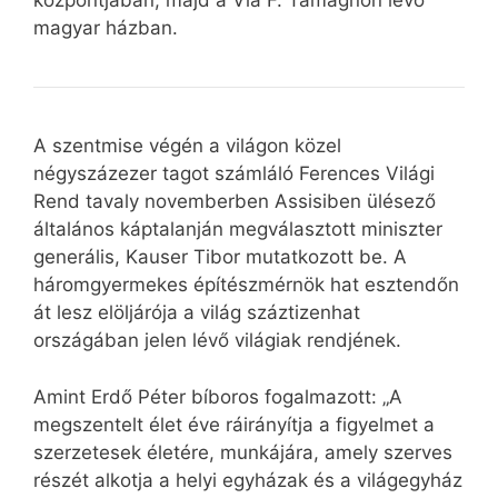
központjában, majd a Via F. Tamagnón lévő
magyar házban.
A szentmise végén a világon közel
négyszázezer tagot számláló Ferences Világi
Rend tavaly novemberben Assisiben ülésező
általános káptalanján megválasztott miniszter
generális, Kauser Tibor mutatkozott be. A
háromgyermekes építészmérnök hat esztendőn
át lesz elöljárója a világ száztizenhat
országában jelen lévő világiak rendjének.
Amint Erdő Péter bíboros fogalmazott: „A
megszentelt élet éve ráirányítja a figyelmet a
szerzetesek életére, munkájára, amely szerves
részét alkotja a helyi egyházak és a világegyház