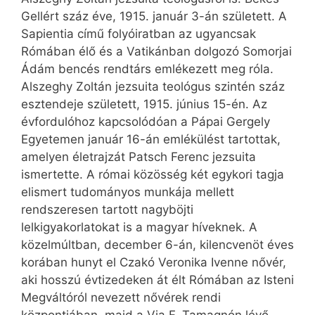
Gellért száz éve, 1915. január 3-án született. A
Sapientia című folyóiratban az ugyancsak
Rómában élő és a Vatikánban dolgozó Somorjai
Ádám bencés rendtárs emlékezett meg róla.
Alszeghy Zoltán jezsuita teológus szintén száz
esztendeje született, 1915. június 15-én. Az
évfordulóhoz kapcsolódóan a Pápai Gergely
Egyetemen január 16-án emlékülést tartottak,
amelyen életrajzát Patsch Ferenc jezsuita
ismertette. A római közösség két egykori tagja
elismert tudományos munkája mellett
rendszeresen tartott nagyböjti
lelkigyakorlatokat is a magyar híveknek. A
közelmúltban, december 6-án, kilencvenöt éves
korában hunyt el Czakó Veronika Ivenne nővér,
aki hosszú évtizedeken át élt Rómában az Isteni
Megváltóról nevezett nővérek rendi