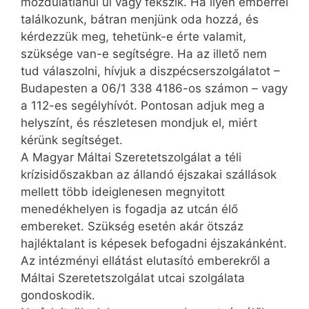
mozdulatlanul ül vagy fekszik. Ha ilyen emberrel
találkozunk, bátran menjünk oda hozzá, és
kérdezzük meg, tehetünk-e érte valamit,
szüksége van-e segítségre. Ha az illető nem
tud válaszolni, hívjuk a diszpécserszolgálatot –
Budapesten a 06/1 338 4186-os számon – vagy
a 112-es segélyhívót. Pontosan adjuk meg a
helyszínt, és részletesen mondjuk el, miért
kérünk segítséget.
A Magyar Máltai Szeretetszolgálat a téli
krízisidőszakban az állandó éjszakai szállások
mellett több ideiglenesen megnyitott
menedékhelyen is fogadja az utcán élő
embereket. Szükség esetén akár ötszáz
hajléktalant is képesek befogadni éjszakánként.
Az intézményi ellátást elutasító emberekről a
Máltai Szeretetszolgálat utcai szolgálata
gondoskodik.