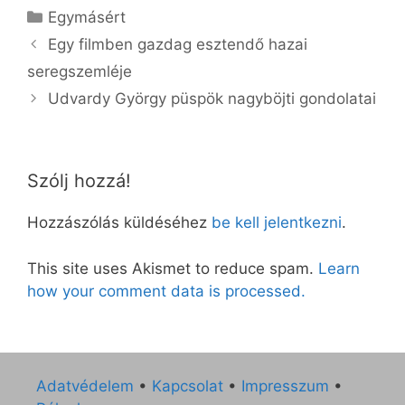
Kategória
Egymásért
Egy filmben gazdag esztendő hazai
seregszemléje
Udvardy György püspök nagyböjti gondolatai
Szólj hozzá!
Hozzászólás küldéséhez
be kell jelentkezni
.
This site uses Akismet to reduce spam.
Learn
how your comment data is processed.
Adatvédelem
•
Kapcsolat
•
Impresszum
•