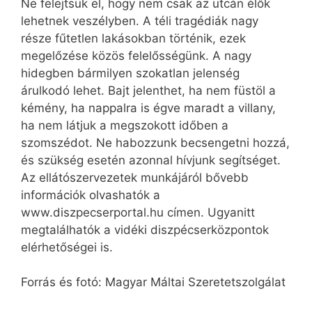
Ne felejtsük el, hogy nem csak az utcán élők
lehetnek veszélyben. A téli tragédiák nagy
része fűtetlen lakásokban történik, ezek
megelőzése közös felelősségünk. A nagy
hidegben bármilyen szokatlan jelenség
árulkodó lehet. Bajt jelenthet, ha nem füstöl a
kémény, ha nappalra is égve maradt a villany,
ha nem látjuk a megszokott időben a
szomszédot. Ne habozzunk becsengetni hozzá,
és szükség esetén azonnal hívjunk segítséget.
Az ellátószervezetek munkájáról bővebb
információk olvashatók a
www.diszpecserportal.hu címen. Ugyanitt
megtalálhatók a vidéki diszpécserközpontok
elérhetőségei is.
Forrás és fotó: Magyar Máltai Szeretetszolgálat