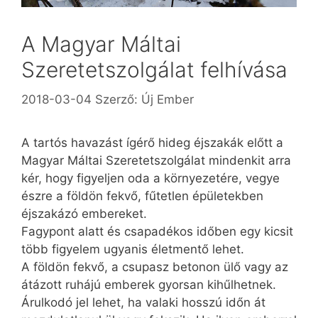
A Magyar Máltai
Szeretetszolgálat felhívása
2018-03-04
Szerző:
Új Ember
A tartós havazást ígérő hideg éjszakák előtt a
Magyar Máltai Szeretetszolgálat mindenkit arra
kér, hogy figyeljen oda a környezetére, vegye
észre a földön fekvő, fűtetlen épületekben
éjszakázó embereket.
Fagypont alatt és csapadékos időben egy kicsit
több figyelem ugyanis életmentő lehet.
A földön fekvő, a csupasz betonon ülő vagy az
átázott ruhájú emberek gyorsan kihűlhetnek.
Árulkodó jel lehet, ha valaki hosszú időn át